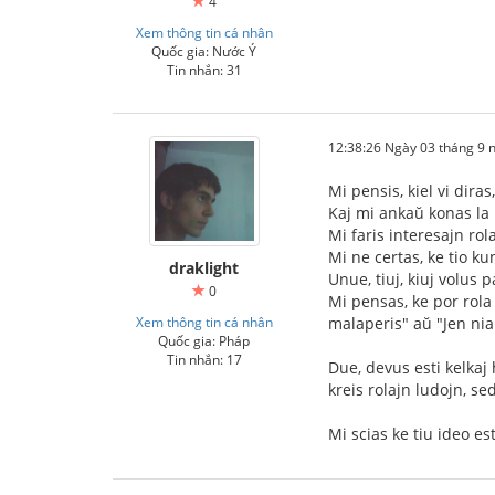
4
Xem thông tin cá nhân
Quốc gia: Nước Ý
Tin nhắn: 31
12:38:26 Ngày 03 tháng 9
Mi pensis, kiel vi diras
Kaj mi ankaŭ konas la 
Mi faris interesajn rol
Mi ne certas, ke tio ku
draklight
Unue, tiuj, kiuj volus 
0
Mi pensas, ke por rola 
Xem thông tin cá nhân
malaperis" aŭ "Jen nia 
Quốc gia: Pháp
Tin nhắn: 17
Due, devus esti kelkaj
kreis rolajn ludojn, se
Mi scias ke tiu ideo e