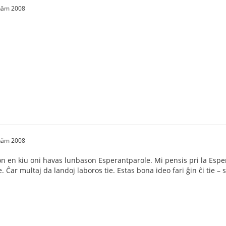
 năm 2008
 năm 2008
don en kiu oni havas lunbason Esperantparole. Mi pensis pri la Esp
 Ĉar multaj da landoj laboros tie. Estas bona ideo fari ĝin ĉi tie – 