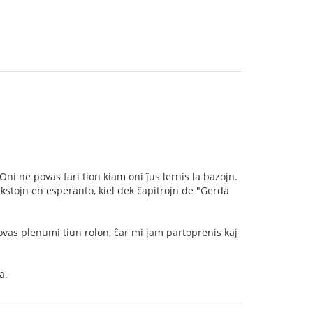
Oni ne povas fari tion kiam oni ĵus lernis la bazojn.
tekstojn en esperanto, kiel dek ĉapitrojn de "Gerda
povas plenumi tiun rolon, ĉar mi jam partoprenis kaj
a.