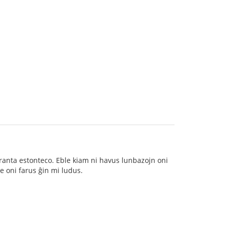
eranta estonteco. Eble kiam ni havus lunbazojn oni
se oni farus ĝin mi ludus.