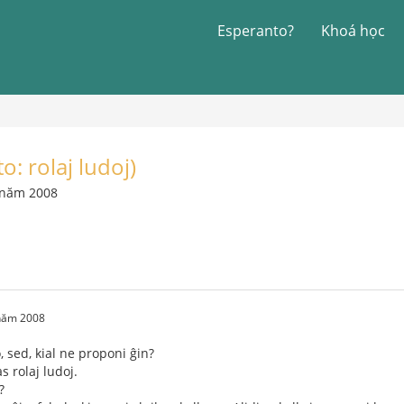
Esperanto?
Khoá học
o: rolaj ludoj)
 năm 2008
 năm 2008
 sed, kial ne proponi ĝin?
s rolaj ludoj.
?