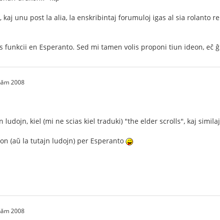
kaj unu post la alia, la enskribintaj forumuloj igas al sia rolanto re
as funkcii en Esperanto. Sed mi tamen volis proponi tiun ideon, eĉ ĝ
 năm 2008
 ludojn, kiel (mi ne scias kiel traduki) "the elder scrolls", kaj similaj
don (aŭ la tutajn ludojn) per Esperanto
 năm 2008