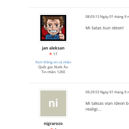
08:03:13 Ngày 01 tháng 9
Mi ŝatas tiun ideon!
jan aleksan
17
Xem thông tin cá nhân
Quốc gia: Nước Áo
Tin nhắn: 1260
09:29:53 Ngày 01 tháng 9
Mi taksas vian ideon bo
realigi...
nigrarozo