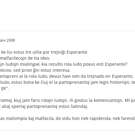
 năm 2008
, ke tiu estus tre utila por trejniĝi Esperante.
malfacilecojn de tia ideo.
ajn ludojn mialingve, kia rezulto rola ludo povus esti Esperante?
nkcios, sed provi ĝin estus interesa.
partopreni al la rola ludo, devus havi iom da trejnado en Esperanto. 
ludo, estus bona ke ĉiuj el la partoprenantoj jam legis historiojn, 
IJK".
 homoj, kiuj jam faris rolajn ludojn. Ili gvidus la komencantojn. Mi 
d aliaj spertaj partoprenantoj estus ŝatindaj.
stas malsimpla kaj malfacila, do vidu tion nek rapidenda, nek farend