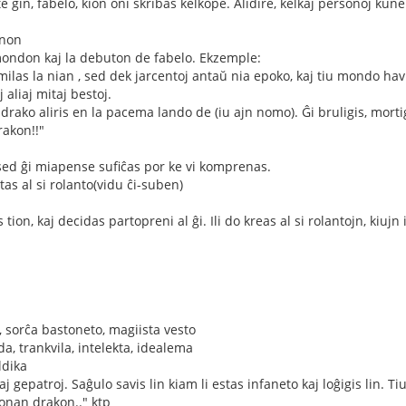
e ĝin, fabelo, kion oni skribas kelkope. Alidire, kelkaj personoj kun
enon
 mondon kaj la debuton de fabelo. Ekzemple:
milas la nian , sed dek jarcentoj antaŭ nia epoko, kaj tiu mondo havi
 aliaj mitaj bestoj.
 drako aliris en la pacema lando de (iu ajn nomo). Ĝi bruligis, mor
rakon!!"
sed ĝi miapense sufiĉas por ke vi komprenas.
tas al si rolanto(vidu ĉi-suben)
 tion, kaj decidas partopreni al ĝi. Ili do kreas al si rolantojn, kiuj
, sorĉa bastoneto, magiista vesto
da, trankvila, intelekta, idealema
ldika
aj gepatroj. Saĝulo savis lin kiam li estas infaneto kaj loĝigis lin. T
bonan drakon.." ktp