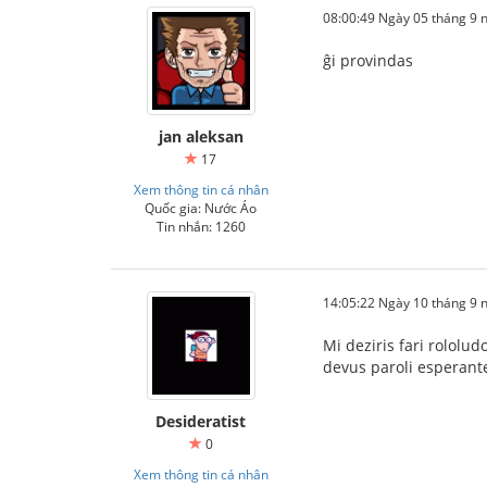
08:00:49 Ngày 05 tháng 9
ĝi provindas
jan aleksan
17
Xem thông tin cá nhân
Quốc gia: Nước Áo
Tin nhắn: 1260
14:05:22 Ngày 10 tháng 9
Mi deziris fari rololu
devus paroli esperante.
Desideratist
0
Xem thông tin cá nhân