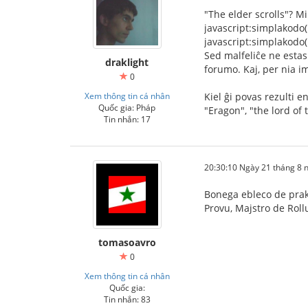
"The elder scrolls"? Mi
javascript:simplakodo('
javascript:simplakodo('
Sed malfeliĉe ne estas 
draklight
forumo. Kaj, per nia im
0
Xem thông tin cá nhân
Kiel ĝi povas rezulti e
Quốc gia: Pháp
"Eragon", "the lord of 
Tin nhắn: 17
20:30:10 Ngày 21 tháng 8
Bonega ebleco de prakt
Provu, Majstro de Roll
tomasoavro
0
Xem thông tin cá nhân
Quốc gia:
Tin nhắn: 83