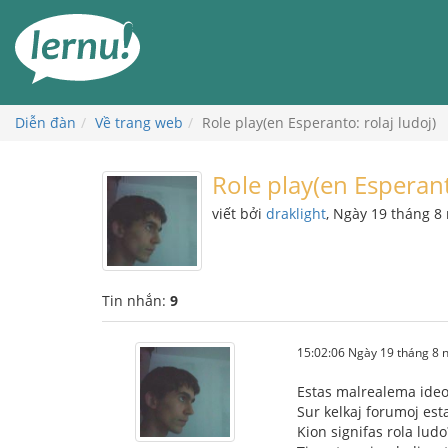
Đi
đến
phần
nội
dung
Diễn đàn
Về trang web
Role play(en Esperanto: rolaj ludoj)
Role play(en Esperant
viết bởi
draklight
, Ngày 19 tháng 8
Tin nhắn:
9
15:02:06 Ngày 19 tháng 8
Estas malrealema ideo,
Sur kelkaj forumoj esta
Kion signifas rola ludo