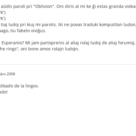
 aŭdis paroli pri "Oblivion". Oni diris al mi ke ĝi estas granda videa
K')
K')
tiaj ludoj pri kiuj mi parolis. Ni ne povas traduki komputilan ludon
ago, tiu fabelo viviĝus.
n Esperanto? Mi jam partoprenis al aliaj rolaj ludoj de aliaj forumoj,
the rings", oni bone amos rolajn ludojn.
 năm 2008
ikado de la lingvo.
udo!