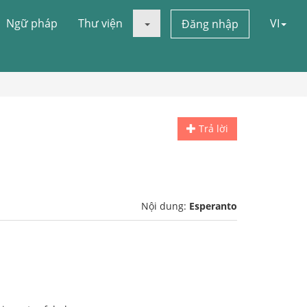
Ngữ pháp
Thư viện
VI
Đăng nhập
Trả lời
Nội dung:
Esperanto