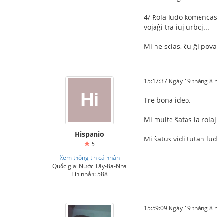
4/ Rola ludo komencas, 
vojaĝi tra iuj urboj...
Mi ne scias, ĉu ĝi pov
15:17:37 Ngày 19 tháng 8
Tre bona ideo.
Mi multe ŝatas la rolajn
Hispanio
Mi ŝatus vidi tutan lu
5
Xem thông tin cá nhân
Quốc gia: Nước Tây-Ba-Nha
Tin nhắn: 588
15:59:09 Ngày 19 tháng 8