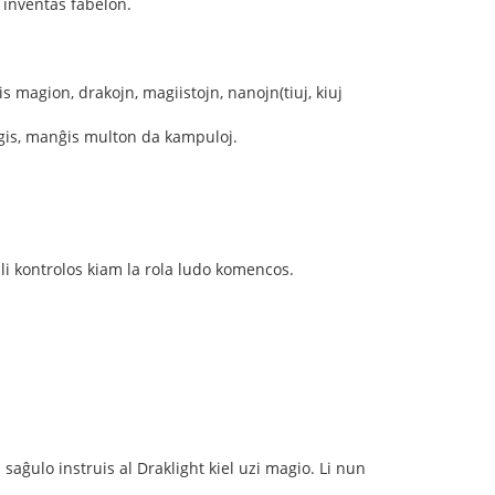
e inventas fabelon.
s magion, drakojn, magiistojn, nanojn(tiuj, kiuj
tigis, manĝis multon da kampuloj.
n ili kontrolos kiam la rola ludo komencos.
iu saĝulo instruis al Draklight kiel uzi magio. Li nun