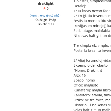
Tio estas, simpledirant
draklight
Detaloj:
0
1/ Iu kreas novan fad
Xem thông tin cá nhân
2/ En ĝi, tiu inventas
Quốc gia: Pháp
"estis iu mondo, kiu si
Tin nhắn: 17
troviĝas en minejoj) kaj
Sed, iutage, malafabla
Ni devas haltigi tiun d
Tre simpla ekzemplo, 
Poste, la kreanto inven
3/ Aliaj forumuloj vidas
Ekzemplo de rolanto:
"Nomo: Draklight
Aĝo: 16
Speco: homo
Ofico: magiisto
Kunaferoj: magia libro
Karaktero: afabla, timi
Fiziko: ne tre forta, ma
Historio: Li ne konas si
volas haltigi tiun mal