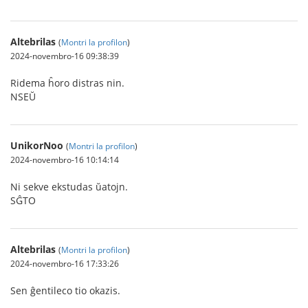
Altebrilas
(
Montri la profilon
)
2024-novembro-16 09:38:39
Ridema ĥoro distras nin.
NSEŬ
UnikorNoo
(
Montri la profilon
)
2024-novembro-16 10:14:14
Ni sekve ekstudas ŭatojn.
SĜTO
Altebrilas
(
Montri la profilon
)
2024-novembro-16 17:33:26
Sen ĝentileco tio okazis.