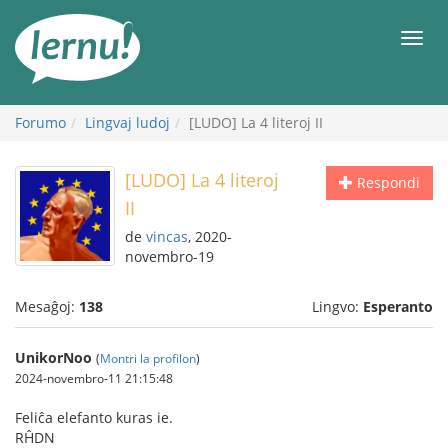
Al
la
Men
enhavo
Forumo
Lingvaj ludoj
[LUDO] La 4 literoj II
[LUDO] La 4 literoj
Respondi
II
de
vincas
, 2020-
novembro-19
Mesaĝoj:
138
Lingvo:
Esperanto
UnikorNoo
(
Montri la profilon
)
2024-novembro-11 21:15:48
Feliĉa elefanto kuras ie.
RĤDN