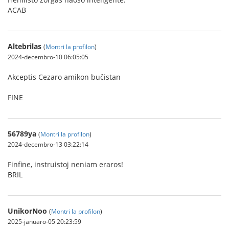
ACAB
Altebrilas
(
Montri la profilon
)
2024-decembro-10 06:05:05
Akceptis Cezaro amikon buĉistan
FINE
56789ya
(
Montri la profilon
)
2024-decembro-13 03:22:14
Finfine, instruistoj neniam eraros!
BRIL
UnikorNoo
(
Montri la profilon
)
2025-januaro-05 20:23:59