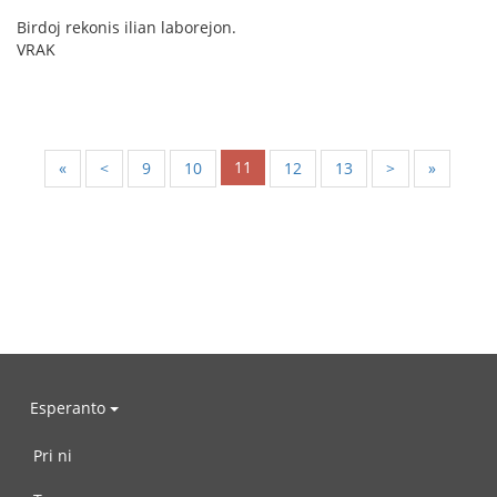
Birdoj rekonis ilian laborejon.
VRAK
11
«
<
9
10
12
13
>
»
Esperanto
Pri ni