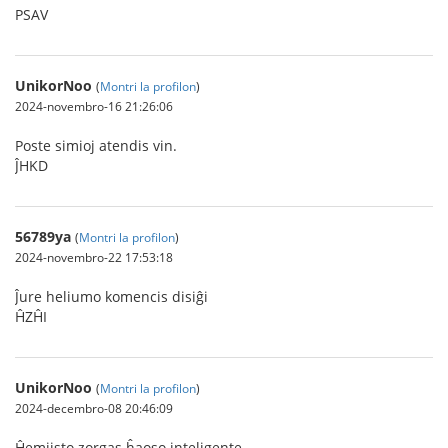
PSAV
UnikorNoo
(
Montri la profilon
)
2024-novembro-16 21:26:06
Poste simioj atendis vin.
ĴHKD
56789ya
(
Montri la profilon
)
2024-novembro-22 17:53:18
Ĵure heliumo komencis disiĝi
ĤZĤI
UnikorNoo
(
Montri la profilon
)
2024-decembro-08 20:46:09
Ĥemiisto zorgas ĥaoso inteligente.