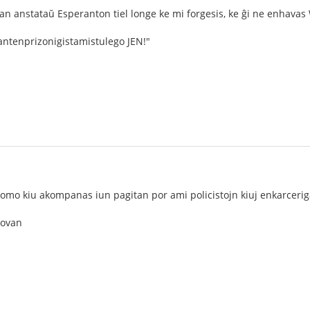
an anstataŭ Esperanton tiel longe ke mi forgesis, ke ĝi ne enhavas 
antenprizonigistamistulego JEN!"
mo kiu akompanas iun pagitan por ami policistojn kiuj enkarceriga
Novan