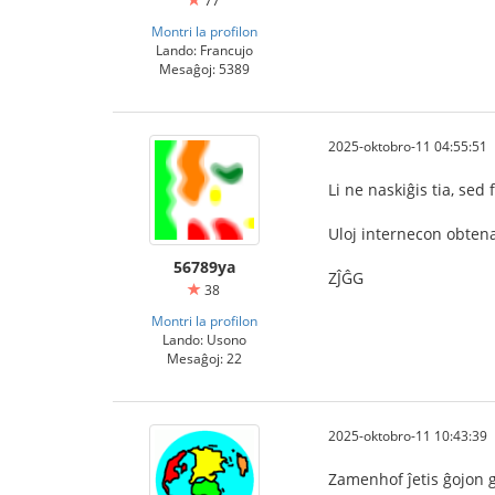
77
Montri la profilon
Lando: Francujo
Mesaĝoj: 5389
2025-oktobro-11 04:55:51
Li ne naskiĝis tia, sed 
Uloj internecon obten
56789ya
ZĴĜG
38
Montri la profilon
Lando: Usono
Mesaĝoj: 22
2025-oktobro-11 10:43:39
Zamenhof ĵetis ĝojon g