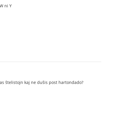
W ni Y
s ŝtelistojn kaj ne duŝis post hartondado?