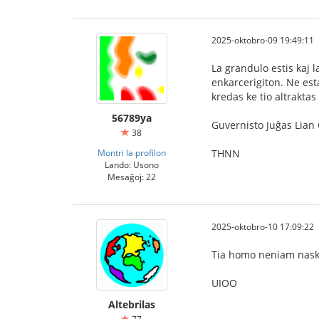
2025-oktobro-09 19:49:11
La grandulo estis kaj l
enkarcerigiton. Ne esta
kredas ke tio altraktas
56789ya
Guvernisto Juĝas Lian
38
Montri la profilon
THNN
Lando: Usono
Mesaĝoj: 22
2025-oktobro-10 17:09:22
Tia homo neniam naski
UIOO
Altebrilas