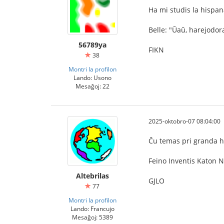
Ha mi studis la hispan
Belle: "Ŭaŭ, harejodor
56789ya
FIKN
38
Montri la profilon
Lando: Usono
Mesaĝoj: 22
2025-oktobro-07 08:04:00
Ĉu temas pri granda ho
Feino Inventis Katon 
Altebrilas
GJLO
77
Montri la profilon
Lando: Francujo
Mesaĝoj: 5389