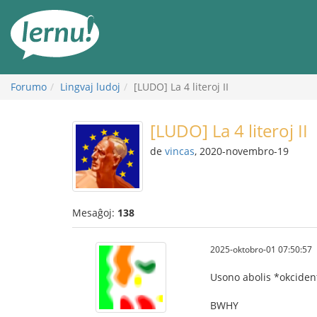
Al
la
enhavo
Forumo
Lingvaj ludoj
[LUDO] La 4 literoj II
[LUDO] La 4 literoj II
de
vincas
, 2020-novembro-19
Mesaĝoj:
138
2025-oktobro-01 07:50:57
Usono abolis *okciden
BWHY