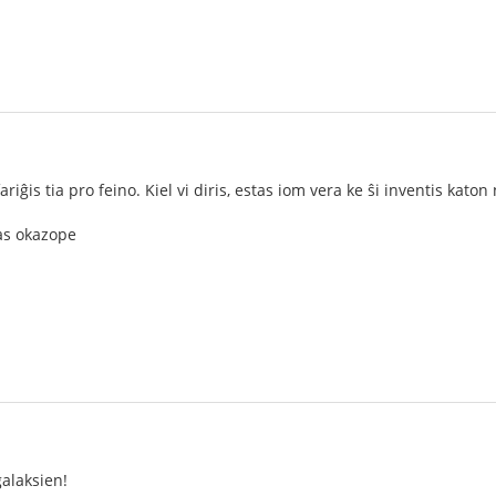
fariĝis tia pro feino. Kiel vi diris, estas iom vera ke ŝi inventis katon
as okazope
alaksien!