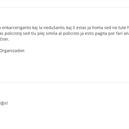
a enkarceriganto kaj la neduŝanto, kaj li estas ja homa sed ne tute 
s policistoj sed tiu plej simila al policisto ja estis pagita por fari 
 ĉion.
 Organizadon
ĝis!