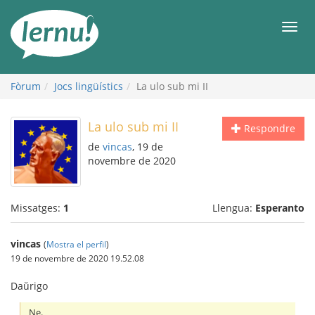
Al
contingut
Men
Fòrum
Jocs lingüístics
La ulo sub mi II
La ulo sub mi II
Respondre
de
vincas
, 19 de
novembre de 2020
Missatges:
1
Llengua:
Esperanto
vincas
(
Mostra el perfil
)
19 de novembre de 2020 19.52.08
Daŭrigo
Ne.