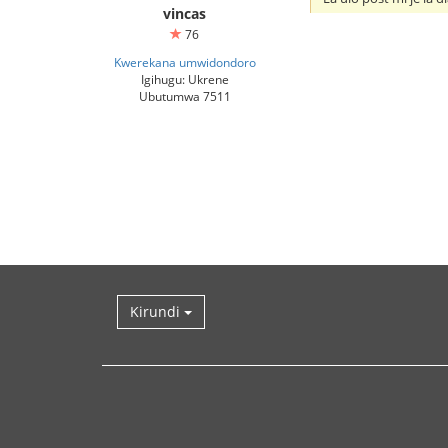
vincas
76
Kwerekana umwidondoro
Igihugu: Ukrene
Ubutumwa 7511
Kirundi