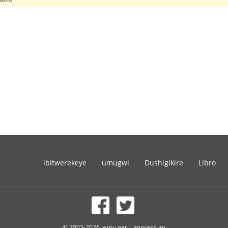
ibitwerekeye
umugwi
Dushigikire
Libro
© 2002-2026 lernu.net |
Impressum