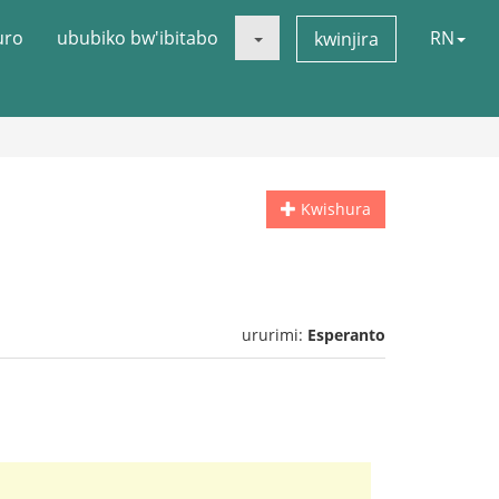
uro
ububiko bw'ibitabo
RN
kwinjira
Kwishura
ururimi:
Esperanto