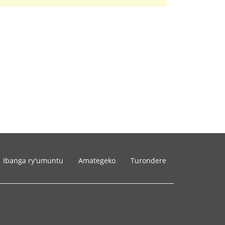
Ibanga ry'umuntu
Amategeko
Turondere