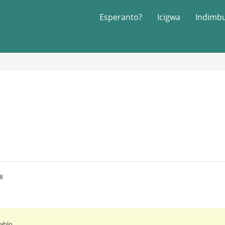
Esperanto?
Icigwa
Indimb
8
iablo