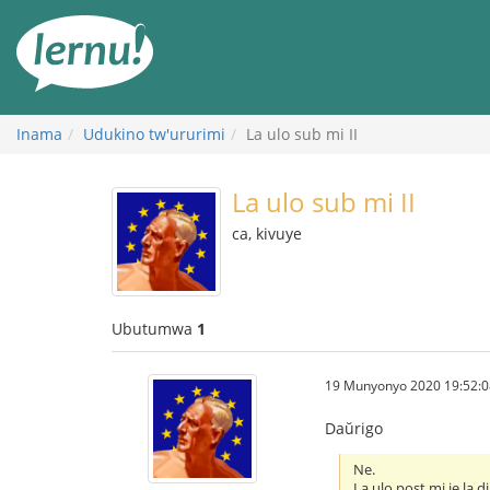
Ku
rupapuro
rw'ibirimwo
Inama
Udukino tw'ururimi
La ulo sub mi II
La ulo sub mi II
ca, kivuye
Ubutumwa
1
19 Munyonyo 2020 19:52:0
Daŭrigo
Ne.
La ulo post mi je la d