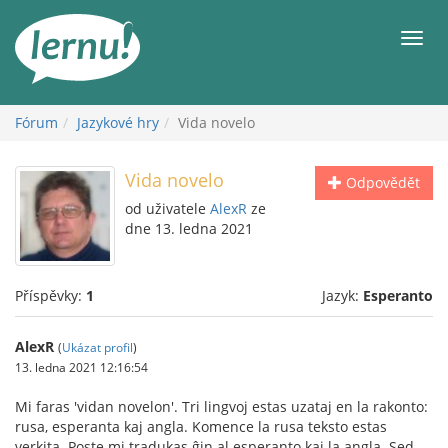
Přejít
k
Men
obsahu
Fórum
Jazykové hry
Vida novelo
Vida novelo
Odpovědět
od uživatele
AlexR
ze
dne 13. ledna 2021
Příspěvky:
1
Jazyk:
Esperanto
AlexR
(
Ukázat profil
)
13. ledna 2021 12:16:54
Mi faras 'vidan novelon'. Tri lingvoj estas uzataj en la rakonto:
rusa, esperanta kaj angla. Komence la rusa teksto estas
verkita. Poste mi tradukas ĝin al esperanto kaj la angla. Sed