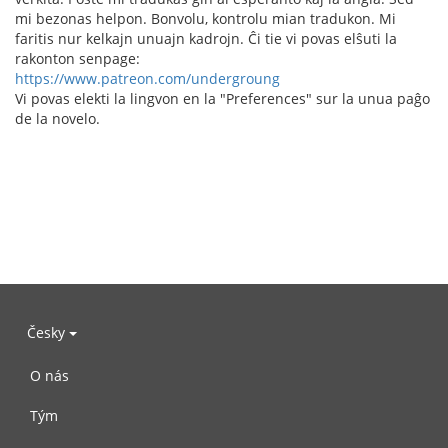
mi bezonas helpon. Bonvolu, kontrolu mian tradukon. Mi
faritis nur kelkajn unuajn kadrojn. Ĉi tie vi povas elŝuti la
rakonton senpage:
https://www.patreon.com/undergroung
Vi povas elekti la lingvon en la "Preferences" sur la unua paĝo
de la novelo.
Česky
O nás
Tým