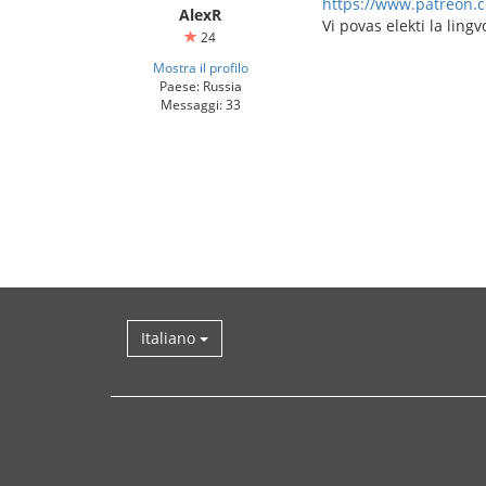
https://www.patreon
AlexR
Vi povas elekti la ling
24
Mostra il profilo
Paese: Russia
Messaggi: 33
Italiano