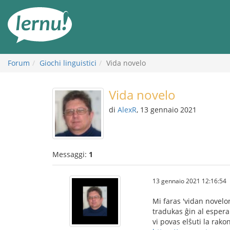
Vai
all’indice
Forum
Giochi linguistici
Vida novelo
Vida novelo
di
AlexR
, 13 gennaio 2021
Messaggi:
1
13 gennaio 2021 12:16:54
Mi faras 'vidan novelon
tradukas ĝin al espera
vi povas elŝuti la rak