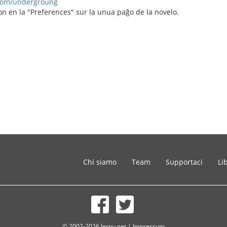
.com/undergroung
von en la "Preferences" sur la unua paĝo de la novelo.
Chi siamo
Team
Supportaci
Li
© 2002-2026 lernu.net |
Impressum