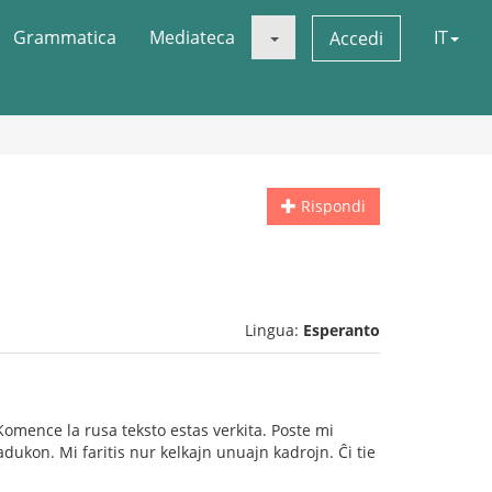
Grammatica
Mediateca
IT
Accedi
Rispondi
Lingua:
Esperanto
 Komence la rusa teksto estas verkita. Poste mi
dukon. Mi faritis nur kelkajn unuajn kadrojn. Ĉi tie