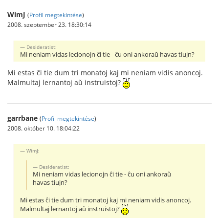
WimJ
(
Profil megtekintése
)
2008. szeptember 23. 18:30:14
Desideratist:
Mi neniam vidas lecionojn ĉi tie - ĉu oni ankoraŭ havas tiujn?
Mi estas ĉi tie dum tri monatoj kaj mi neniam vidis anoncoj.
Malmultaj lernantoj aŭ instruistoj?
garrbane
(
Profil megtekintése
)
2008. október 10. 18:04:22
WimJ:
Desideratist:
Mi neniam vidas lecionojn ĉi tie - ĉu oni ankoraŭ
havas tiujn?
Mi estas ĉi tie dum tri monatoj kaj mi neniam vidis anoncoj.
Malmultaj lernantoj aŭ instruistoj?