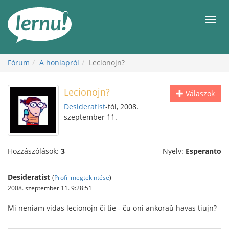
Tartalom
Men
Fórum
A honlapról
Lecionojn?
Lecionojn?
Válaszok
Desideratist
-tól, 2008.
szeptember 11.
Hozzászólások:
3
Nyelv:
Esperanto
Desideratist
(
Profil megtekintése
)
2008. szeptember 11. 9:28:51
Mi neniam vidas lecionojn ĉi tie - ĉu oni ankoraŭ havas tiujn?