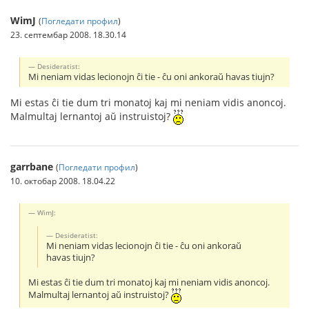
WimJ
(
Погледати профил
)
23. септембар 2008. 18.30.14
Desideratist:
Mi neniam vidas lecionojn ĉi tie - ĉu oni ankoraŭ havas tiujn?
Mi estas ĉi tie dum tri monatoj kaj mi neniam vidis anoncoj.
Malmultaj lernantoj aŭ instruistoj?
garrbane
(
Погледати профил
)
10. октобар 2008. 18.04.22
WimJ:
Desideratist:
Mi neniam vidas lecionojn ĉi tie - ĉu oni ankoraŭ
havas tiujn?
Mi estas ĉi tie dum tri monatoj kaj mi neniam vidis anoncoj.
Malmultaj lernantoj aŭ instruistoj?