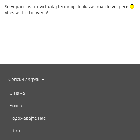
Se vi parolas pri virtualaj lecionoj, ili okazas marde vespere
Vi estas tre bonvena!
Српски / srpski
О нама
Екипа
Подржавајте нас
Libro