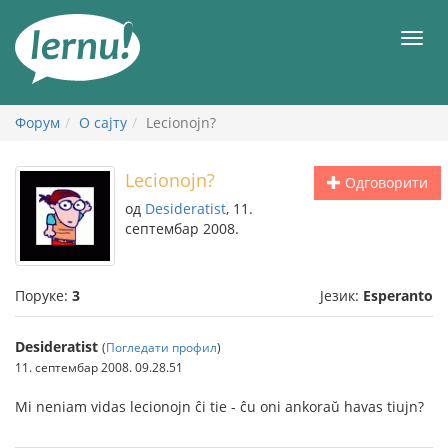
У
садржају
Мен
Форум
О сајту
Lecionojn?
Lecionojn?
Одговорити
од
Desideratist
, 11.
септембар 2008.
Поруке:
3
Језик:
Esperanto
Desideratist
(
Погледати профил
)
11. септембар 2008. 09.28.51
Mi neniam vidas lecionojn ĉi tie - ĉu oni ankoraŭ havas tiujn?