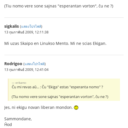
(Tiu nomo vere sone sajnas "esperantan vorton", ĉu ne ?)
sigkalis
(
แสดงโปรไฟล์
)
13 กุมภาพันธ์ 2009, 12:11:38
Mi uzas Skaipo en Linukso Mento. Mi ne scias Ekigan.
Rodrigoo
(
แสดงโปรไฟล์
)
13 กุมภาพันธ์ 2009, 12:41:04
erikano:
Ĉu mi revas aŭ... : Ĉu "Ekiga" estas "esperanta nomo" ?
(Tiu nomo vere sone sajnas "esperantan vorton", ĉu ne ?)
Jes, ni ekigu novan liberan mondon.
Sammondane,
Ĥod