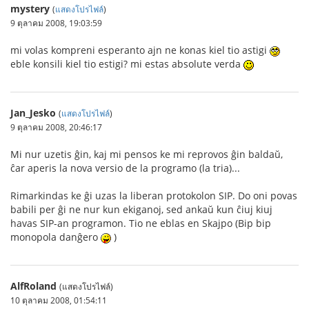
mystery
(
แสดงโปรไฟล์
)
9 ตุลาคม 2008, 19:03:59
mi volas kompreni esperanto ajn ne konas kiel tio astigi
eble konsili kiel tio estigi? mi estas absolute verda
Jan_Jesko
(
แสดงโปรไฟล์
)
9 ตุลาคม 2008, 20:46:17
Mi nur uzetis ĝin, kaj mi pensos ke mi reprovos ĝin baldaŭ,
ĉar aperis la nova versio de la programo (la tria)...
Rimarkindas ke ĝi uzas la liberan protokolon SIP. Do oni povas
babili per ĝi ne nur kun ekiganoj, sed ankaŭ kun ĉiuj kiuj
havas SIP-an programon. Tio ne eblas en Skajpo (Bip bip
monopola danĝero
)
AlfRoland
(แสดงโปรไฟล์)
10 ตุลาคม 2008, 01:54:11