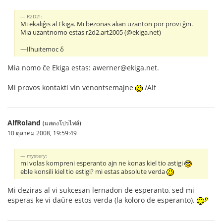
R2D2!:
Mı ekalıĝıs al Ekıga. Mı bezonas alıan uzanton por provı ĝın.
Mıa uzantnomo estas r2d2.art2005 (@ekiga.net)
—Ilhuıtemoc δ
Mia nomo ĉe Ekiga estas: awerner@ekiga.net.
Mi provos kontakti vin venontsemajne
/Alf
AlfRoland
(แสดงโปรไฟล์)
10 ตุลาคม 2008, 19:59:49
mystery:
mi volas kompreni esperanto ajn ne konas kiel tio astigi
eble konsili kiel tio estigi? mi estas absolute verda
Mi deziras al vi sukcesan lernadon de esperanto, sed mi
esperas ke vi daŭre estos verda (la koloro de esperanto).