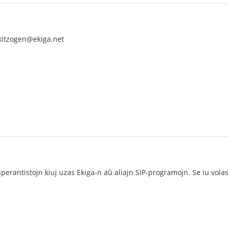
kitzogen@ekiga.net
esperantistojn kiuj uzas Ekiga-n aŭ aliajn SIP-programojn. Se iu vol