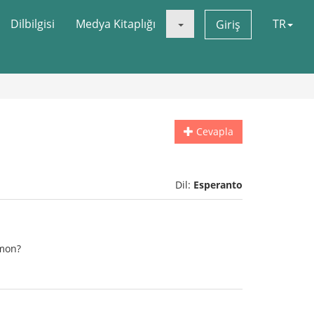
Dilbilgisi
Medya Kitaplığı
TR
Giriş
Cevapla
Dil:
Esperanto
amon?