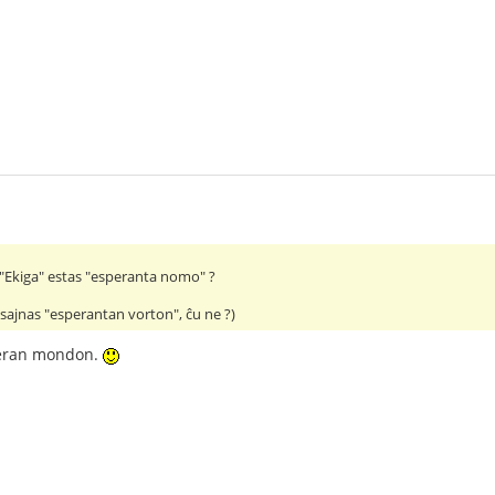
u "Ekiga" estas "esperanta nomo" ?
sajnas "esperantan vorton", ĉu ne ?)
iberan mondon.