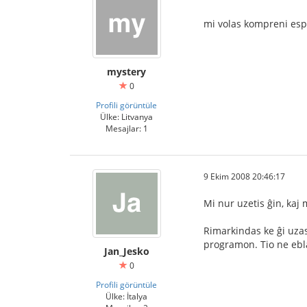
mi volas kompreni espe
mystery
0
Profili görüntüle
Ülke: Litvanya
Mesajlar: 1
9 Ekim 2008 20:46:17
Mi nur uzetis ĝin, kaj 
Rimarkindas ke ĝi uzas
programon. Tio ne ebl
Jan_Jesko
0
Profili görüntüle
Ülke: İtalya