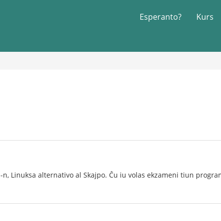
Esperanto?
Kurs
a-n, Linuksa alternativo al Skajpo. Ĉu iu volas ekzameni tiun progr