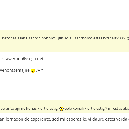
 Mı bezonas alıan uzanton por provı ĝın. Mıa uzantnomo estas r2d2.art2005 (
as: awerner@ekiga.net.
n venontsemajne
/Alf
eranto ajn ne konas kiel tio astigi
eble konsili kiel tio estigi? mi estas a
san lernadon de esperanto, sed mi esperas ke vi daŭre estos verda 