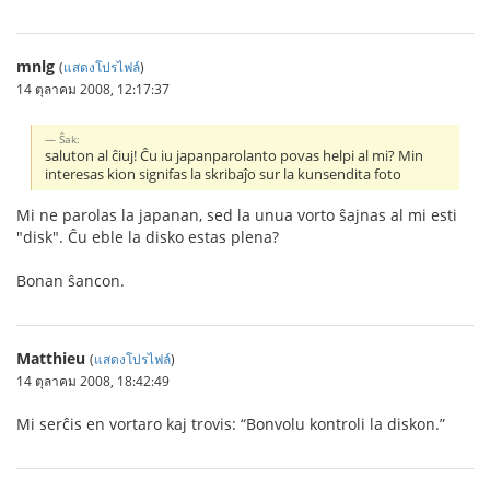
mnlg
(
แสดงโปรไฟล์
)
14 ตุลาคม 2008, 12:17:37
Ŝak:
saluton al ĉiuj! Ĉu iu japanparolanto povas helpi al mi? Min
interesas kion signifas la skribaĵo sur la kunsendita foto
Mi ne parolas la japanan, sed la unua vorto ŝajnas al mi esti
"disk". Ĉu eble la disko estas plena?
Bonan ŝancon.
Matthieu
(
แสดงโปรไฟล์
)
14 ตุลาคม 2008, 18:42:49
Mi serĉis en vortaro kaj trovis: “Bonvolu kontroli la diskon.”