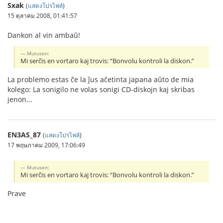
Sxak
(
แสดงโปรไฟล์
)
15 ตุลาคม 2008, 01:41:57
Dankon al vin ambaŭ!
Mutusen:
Mi serĉis en vortaro kaj trovis: “Bonvolu kontroli la diskon.”
La problemo estas ĉe la ĵus aĉetinta japana aŭto de mia
kolego: La sonigilo ne volas sonigi CD-diskojn kaj skribas
jenon...
EN3AS_87
(
แสดงโปรไฟล์
)
17 พฤษภาคม 2009, 17:06:49
Mutusen:
Mi serĉis en vortaro kaj trovis: “Bonvolu kontroli la diskon.”
Prave