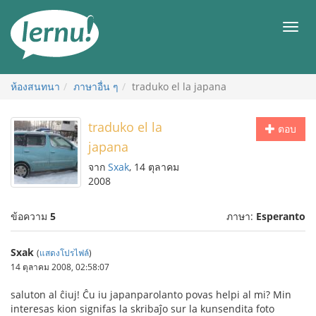
ไป
ยัง
เมนู
สารบัญ
ห้องสนทนา
ภาษาอื่น ๆ
traduko el la japana
traduko el la
ตอบ
japana
จาก
Sxak
, 14 ตุลาคม
2008
ข้อความ
5
ภาษา:
Esperanto
Sxak
(
แสดงโปรไฟล์
)
14 ตุลาคม 2008, 02:58:07
saluton al ĉiuj! Ĉu iu japanparolanto povas helpi al mi? Min
interesas kion signifas la skribaĵo sur la kunsendita foto