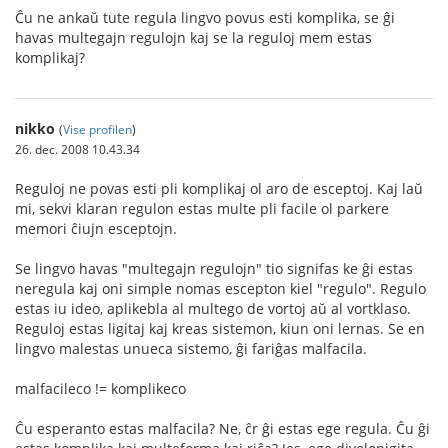
Ĉu ne ankaŭ tute regula lingvo povus esti komplika, se ĝi
havas multegajn regulojn kaj se la reguloj mem estas
komplikaj?
nikko
(
Vise profilen
)
26. dec. 2008 10.43.34
Reguloj ne povas esti pli komplikaj ol aro de esceptoj. Kaj laŭ
mi, sekvi klaran regulon estas multe pli facile ol parkere
memori ĉiujn esceptojn.
Se lingvo havas "multegajn regulojn" tio signifas ke ĝi estas
neregula kaj oni simple nomas escepton kiel "regulo". Regulo
estas iu ideo, aplikebla al multego de vortoj aŭ al vortklaso.
Reguloj estas ligitaj kaj kreas sistemon, kiun oni lernas. Se en
lingvo malestas unueca sistemo, ĝi fariĝas malfacila.
malfacileco != komplikeco
Ĉu esperanto estas malfacila? Ne, ĉr ĝi estas ege regula. Ĉu ĝi