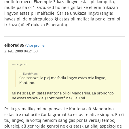
multeformeco. Ekzemple 3-kaza lingvo estas pli komplika,
multe parta ol 1-kaza, sed tio ne signifas ke ellerni trikazan
lingvon estas pli malfacile. Ĉar se unukaza lingvo (angla)
havas pli da malreguleco, ĝi estas pli malfacila por ellerni ol
trikaza (aŭ eĉ dukaza Esperanto).
eikored85
(
Vise profilen
)
2. feb. 2009 04.21.53
ceigered:
DarthMau:
Sed serioze, la plej malfacila lingvo estas mia lingvo,
Kantono.
Mi ne scias, mi ŝatas Kantona pli ol Mandarina. La prononco
ne estas tranĉa kiel (Kontinentĉina). Laŭ mi.
Pri la gramatiko, mi ne pensas ke Kantona aŭ Mandarina
estas tre malfacile ĉar la gramatiko estas relative simpla. En ĉi
tiuj lingvoj la vortoj neniom ŝanĝiĝas por la verbaj tempoj,
pluraloj, aŭ genroj (la genroj ne ekzistas). La aliaj aspektoj de