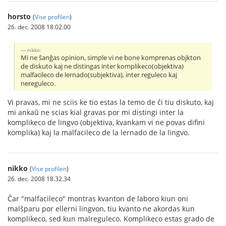
horsto
(
Vise profilen
)
26. dec. 2008 18.02.00
nikko:
Mi ne ŝanĝas opinion, simple vi ne bone komprenas objkton
de diskuto kaj ne distingas inter komplikeco(objektiva)
malfacileco de lernado(subjektiva), inter reguleco kaj
nereguleco.
Vi pravas, mi ne sciis ke tio estas la temo de ĉi tiu diskuto, kaj
mi ankaŭ ne scias kial gravas por mi distingi inter la
komplikeco de lingvo (objektiva, kvankam vi ne povas difini
komplika) kaj la malfacileco de la lernado de la lingvo.
nikko
(
Vise profilen
)
26. dec. 2008 18.32.34
Ĉar "malfacileco" montras kvanton de laboro kiun oni
malŝparu por ellerni lingvon, tiu kvanto ne akordas kun
komplikeco, sed kun malreguleco. Komplikeco estas grado de