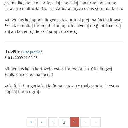
gramatiko, tiel vort-ordo, aliaj specialaj konstruoj ankau ne
estas tre malfacila. Nur la skribata lingvo estas vere malfacila.
Mi pensas ke Japana lingvo estas unu el plej malfacilaj lingvoj.
Ekzistas multaj formoj de konjugacio, niveloj de ĝentileco, kaj
ankaŭ la centoj de skribataj karakteroj.
ILuvEire
(
Vise profilen
)
2. feb. 2009 06.59.53
Mi pensas ke la kartavela estas tre malfacila. Ĉiuj lingvoj
kaŭkaziaj estas malfacila!
Ankaŭ, la hungaria kaj la finna estas tre malgranda. Ili estas
lingvoj finno-ugraj.
3
«
<
1
2
>
»