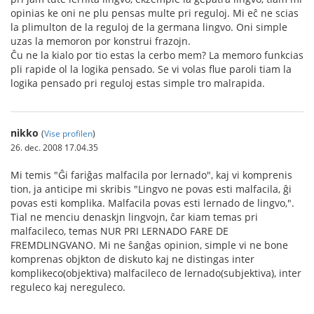
opinias ke oni ne plu pensas multe pri reguloj. Mi eĉ ne scias
la plimulton de la reguloj de la germana lingvo. Oni simple
uzas la memoron por konstrui frazojn.
Ĉu ne la kialo por tio estas la cerbo mem? La memoro funkcias
pli rapide ol la logika pensado. Se vi volas flue paroli tiam la
logika pensado pri reguloj estas simple tro malrapida.
nikko
(
Vise profilen
)
26. dec. 2008 17.04.35
Mi temis "Ĝi fariĝas malfacila por lernado", kaj vi komprenis
tion, ja anticipe mi skribis "Lingvo ne povas esti malfacila, ĝi
povas esti komplika. Malfacila povas esti lernado de lingvo,".
Tial ne menciu denaskjn lingvojn, ĉar kiam temas pri
malfacileco, temas NUR PRI LERNADO FARE DE
FREMDLINGVANO. Mi ne ŝanĝas opinion, simple vi ne bone
komprenas objkton de diskuto kaj ne distingas inter
komplikeco(objektiva) malfacileco de lernado(subjektiva), inter
reguleco kaj nereguleco.