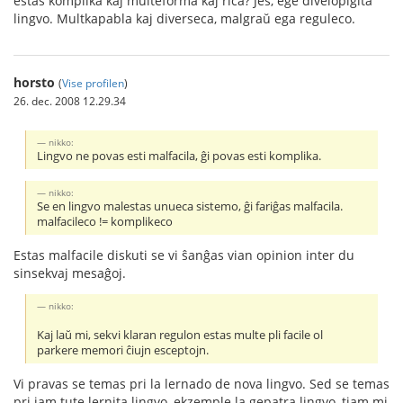
estas komplika kaj multeforma kaj riĉa? Jes, ege divelopigita
lingvo. Multkapabla kaj diverseca, malgraŭ ega reguleco.
horsto
(
Vise profilen
)
26. dec. 2008 12.29.34
nikko:
Lingvo ne povas esti malfacila, ĝi povas esti komplika.
nikko:
Se en lingvo malestas unueca sistemo, ĝi fariĝas malfacila.
malfacileco != komplikeco
Estas malfacile diskuti se vi ŝanĝas vian opinion inter du
sinsekvaj mesaĝoj.
nikko:
Kaj laŭ mi, sekvi klaran regulon estas multe pli facile ol
parkere memori ĉiujn esceptojn.
Vi pravas se temas pri la lernado de nova lingvo. Sed se temas
pri jam tute lernita lingvo, ekzemple la gepatra lingvo, tiam mi