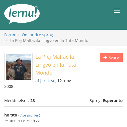
Til
indholdet
Men
Forum
Om andre sprog
La Plej Malfacila Lingvo en la Tuta Mondo
La Plej Malfacila
Svare
Lingvo en la Tuta
Mondo
af
JeriUrso
, 12. nov.
2008
Meddelelser:
28
Sprog:
Esperanto
horsto
(
Vise profilen
)
25. dec. 2008 21.19.22