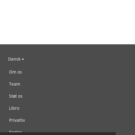
Dansk
Om os
Team
Støt os
Libro
Privatliv
Regler