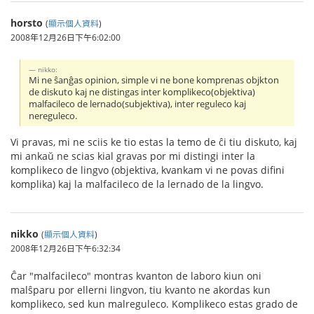
horsto
(
顯示個人資料
)
2008年12月26日下午6:02:00
nikko:
Mi ne ŝanĝas opinion, simple vi ne bone komprenas objkton
de diskuto kaj ne distingas inter komplikeco(objektiva)
malfacileco de lernado(subjektiva), inter reguleco kaj
nereguleco.
Vi pravas, mi ne sciis ke tio estas la temo de ĉi tiu diskuto, kaj
mi ankaŭ ne scias kial gravas por mi distingi inter la
komplikeco de lingvo (objektiva, kvankam vi ne povas difini
komplika) kaj la malfacileco de la lernado de la lingvo.
nikko
(
顯示個人資料
)
2008年12月26日下午6:32:34
Ĉar "malfacileco" montras kvanton de laboro kiun oni
malŝparu por ellerni lingvon, tiu kvanto ne akordas kun
komplikeco, sed kun malreguleco. Komplikeco estas grado de