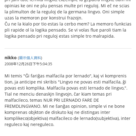
opinias ke oni ne plu pensas multe pri reguloj. Mi eĉ ne scias
la plimulton de la reguloj de la germana lingvo. Oni simple
uzas la memoron por konstrui frazojn.
Ĉu ne la kialo por tio estas la cerbo mem? La memoro funkcias
pli rapide ol la logika pensado. Se vi volas flue paroli tiam la
logika pensado pri reguloj estas simple tro malrapida.
nikko
(
顯示個人資料
)
2008年12月26日下午5:04:35
Mi temis "Ĝi fariĝas malfacila por lernado", kaj vi komprenis
tion, ja anticipe mi skribis "Lingvo ne povas esti malfacila, ĝi
povas esti komplika. Malfacila povas esti lernado de lingvo,".
Tial ne menciu denaskjn lingvojn, ĉar kiam temas pri
malfacileco, temas NUR PRI LERNADO FARE DE
FREMDLINGVANO. Mi ne ŝanĝas opinion, simple vi ne bone
komprenas objkton de diskuto kaj ne distingas inter
komplikeco(objektiva) malfacileco de lernado(subjektiva), inter
reguleco kaj nereguleco.