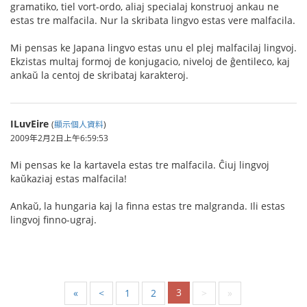
gramatiko, tiel vort-ordo, aliaj specialaj konstruoj ankau ne
estas tre malfacila. Nur la skribata lingvo estas vere malfacila.
Mi pensas ke Japana lingvo estas unu el plej malfacilaj lingvoj.
Ekzistas multaj formoj de konjugacio, niveloj de ĝentileco, kaj
ankaŭ la centoj de skribataj karakteroj.
ILuvEire
(
顯示個人資料
)
2009年2月2日上午6:59:53
Mi pensas ke la kartavela estas tre malfacila. Ĉiuj lingvoj
kaŭkaziaj estas malfacila!
Ankaŭ, la hungaria kaj la finna estas tre malgranda. Ili estas
lingvoj finno-ugraj.
3
«
<
1
2
>
»