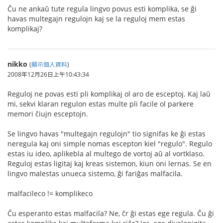
Ĉu ne ankaŭ tute regula lingvo povus esti komplika, se ĝi
havas multegajn regulojn kaj se la reguloj mem estas
komplikaj?
nikko
(
顯示個人資料
)
2008年12月26日上午10:43:34
Reguloj ne povas esti pli komplikaj ol aro de esceptoj. Kaj laŭ
mi, sekvi klaran regulon estas multe pli facile ol parkere
memori ĉiujn esceptojn.
Se lingvo havas "multegajn regulojn" tio signifas ke ĝi estas
neregula kaj oni simple nomas escepton kiel "regulo". Regulo
estas iu ideo, aplikebla al multego de vortoj aŭ al vortklaso.
Reguloj estas ligitaj kaj kreas sistemon, kiun oni lernas. Se en
lingvo malestas unueca sistemo, ĝi fariĝas malfacila.
malfacileco != komplikeco
Ĉu esperanto estas malfacila? Ne, ĉr ĝi estas ege regula. Ĉu ĝi