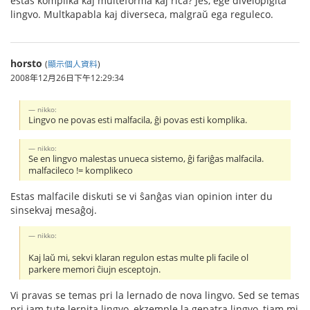
estas komplika kaj multeforma kaj riĉa? Jes, ege divelopigita
lingvo. Multkapabla kaj diverseca, malgraŭ ega reguleco.
horsto
(
顯示個人資料
)
2008年12月26日下午12:29:34
nikko:
Lingvo ne povas esti malfacila, ĝi povas esti komplika.
nikko:
Se en lingvo malestas unueca sistemo, ĝi fariĝas malfacila.
malfacileco != komplikeco
Estas malfacile diskuti se vi ŝanĝas vian opinion inter du
sinsekvaj mesaĝoj.
nikko:
Kaj laŭ mi, sekvi klaran regulon estas multe pli facile ol
parkere memori ĉiujn esceptojn.
Vi pravas se temas pri la lernado de nova lingvo. Sed se temas
pri jam tute lernita lingvo, ekzemple la gepatra lingvo, tiam mi