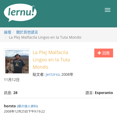
前
往
目
目
錄
錄
論壇
關於其他語言
La Plej Malfacila Lingvo en la Tuta Mondo
La Plej Malfacila
回應
Lingvo en la Tuta
Mondo
貼文者:
JeriUrso
, 2008年
11月12日
訊息:
28
語言:
Esperanto
horsto
(
顯示個人資料
)
2008年12月25日下午9:19:22