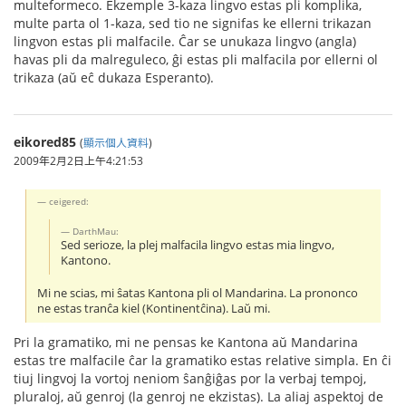
multeformeco. Ekzemple 3-kaza lingvo estas pli komplika,
multe parta ol 1-kaza, sed tio ne signifas ke ellerni trikazan
lingvon estas pli malfacile. Ĉar se unukaza lingvo (angla)
havas pli da malreguleco, ĝi estas pli malfacila por ellerni ol
trikaza (aŭ eĉ dukaza Esperanto).
eikored85
(
顯示個人資料
)
2009年2月2日上午4:21:53
ceigered:
DarthMau:
Sed serioze, la plej malfacila lingvo estas mia lingvo,
Kantono.
Mi ne scias, mi ŝatas Kantona pli ol Mandarina. La prononco
ne estas tranĉa kiel (Kontinentĉina). Laŭ mi.
Pri la gramatiko, mi ne pensas ke Kantona aŭ Mandarina
estas tre malfacile ĉar la gramatiko estas relative simpla. En ĉi
tiuj lingvoj la vortoj neniom ŝanĝiĝas por la verbaj tempoj,
pluraloj, aŭ genroj (la genroj ne ekzistas). La aliaj aspektoj de