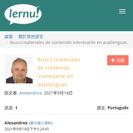
前
往
目
目
錄
錄
論壇
關於其他語言
Busco materiales de contenido interesante en auxilenguas.
Busco materiales
回應
de contenido
interesante en
auxilenguas.
貼文者:
Alexandrex
, 2021年9月14日
訊息:
1
語言:
Português
Alexandrex
(
顯示個人資料
)
2021年9月14日下午5:24:45