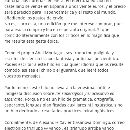
editorial, las librerías, etcétera. En efecto, la edición en
castellano se vende en España a unos veinte euros, y el precio
será parecido para Hispanoamérica y el resto del mundo,
añadiendo los gastos de envío.
No es, claro está, una edición que me interese comprar, pues
para eso la compro y leo en esperanto original. Sí que
coincido literariamente con los críticos en lo magnífica que
me resulta esta gesta épica.
Como el propio Abel Montagut, soy traductor, políglota y
escritor de ciencia ficción, fantasía y anticipación científica.
Podéis escribir a este hilo en cualquier idioma que os resulte
cómodo, así sea el chino o el guaraní, que leeré todos
vuestros mensajes.
Por lo menos, este hilo no llevará a la enésima, inútil e
indigesta discusión sobre
los supersignos y el acusativo en
esperanto
. Porque no es un hilo de gramática, ortografía,
esperanto, lenguas planificadas auxiliares ni lingüística, sino
un hilo dedicado a resultados prácticos extralingüísticos.
Cordialmente, de Alexandre Xavier Casanova Domingo, correo
electrónico trigrupo @ yahoo . es (trigrupo arroba yahoo