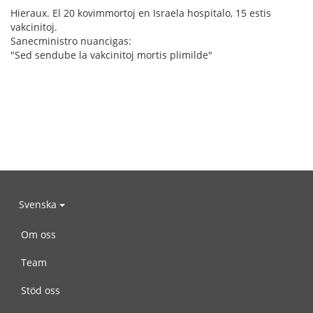
Hieraux. El 20 kovimmortoj en Israela hospitalo, 15 estis
vakcinitoj.
Sanecministro nuancigas:
"Sed sendube la vakcinitoj mortis plimilde"
Svenska
Om oss
Team
Stöd oss