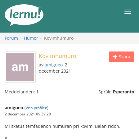
Till
sidans
Meny
innehåll
Forum
Humor
Kovimhumuro
Kovimhumuro
Svara
av
amigueo
, 2
december 2021
Meddelanden:
1
Språk:
Esperanto
amigueo
(
Visa profilen
)
2 december 2021 09:39:28
Mi sxatus temfadenon humuran pri kovim. Belan ridon.
*