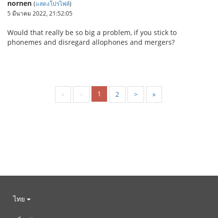
nornen
(
แสดงโปรไฟล์
)
5 มีนาคม 2022, 21:52:05
Would that really be so big a problem, if you stick to
phonemes and disregard allophones and mergers?
1
«
<
2
>
»
ไทย