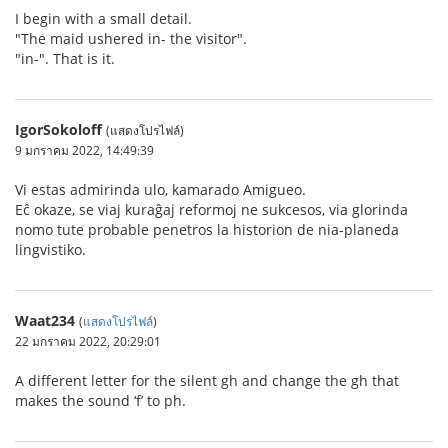
I begin with a small detail.
"The maid ushered in- the visitor".
"in-". That is it.
IgorSokoloff
(แสดงโปรไฟล์)
9 มกราคม 2022, 14:49:39
Vi estas admirinda ulo, kamarado Amigueo.
Eĉ okaze, se viaj kuraĝaj reformoj ne sukcesos, via glorinda
nomo tute probable penetros la historion de nia-planeda
lingvistiko.
Waat234
(
แสดงโปรไฟล์
)
22 มกราคม 2022, 20:29:01
A different letter for the silent gh and change the gh that
makes the sound ‘f’ to ph.