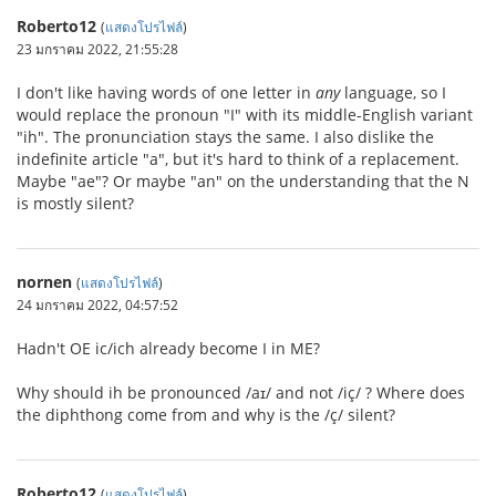
Roberto12
(
แสดงโปรไฟล์
)
23 มกราคม 2022, 21:55:28
I don't like having words of one letter in
any
language, so I
would replace the pronoun "I" with its middle-English variant
"ih". The pronunciation stays the same. I also dislike the
indefinite article "a", but it's hard to think of a replacement.
Maybe "ae"? Or maybe "an" on the understanding that the N
is mostly silent?
nornen
(
แสดงโปรไฟล์
)
24 มกราคม 2022, 04:57:52
Hadn't OE ic/ich already become I in ME?
Why should ih be pronounced /aɪ/ and not /iç/ ? Where does
the diphthong come from and why is the /ç/ silent?
Roberto12
(
แสดงโปรไฟล์
)