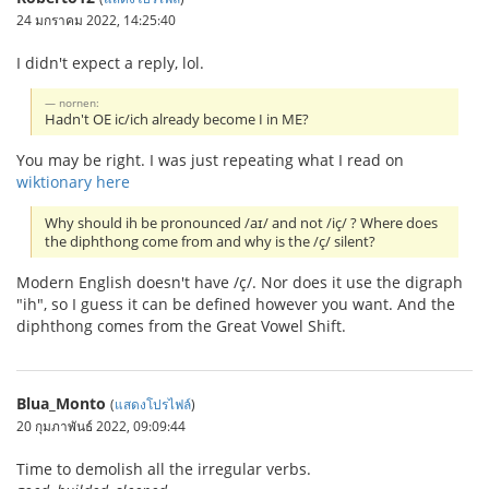
24 มกราคม 2022, 14:25:40
I didn't expect a reply, lol.
nornen:
Hadn't OE ic/ich already become I in ME?
You may be right. I was just repeating what I read on
wiktionary here
Why should ih be pronounced /aɪ/ and not /iç/ ? Where does
the diphthong come from and why is the /ç/ silent?
Modern English doesn't have /ç/. Nor does it use the digraph
"ih", so I guess it can be defined however you want. And the
diphthong comes from the Great Vowel Shift.
Blua_Monto
(
แสดงโปรไฟล์
)
20 กุมภาพันธ์ 2022, 09:09:44
Time to demolish all the irregular verbs.