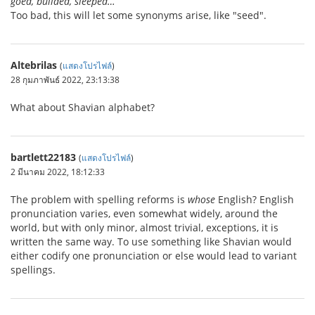
goed, builded, sleeped…
Too bad, this will let some synonyms arise, like "seed".
Altebrilas
(
แสดงโปรไฟล์
)
28 กุมภาพันธ์ 2022, 23:13:38
What about Shavian alphabet?
bartlett22183
(
แสดงโปรไฟล์
)
2 มีนาคม 2022, 18:12:33
The problem with spelling reforms is
whose
English? English
pronunciation varies, even somewhat widely, around the
world, but with only minor, almost trivial, exceptions, it is
written the same way. To use something like Shavian would
either codify one pronunciation or else would lead to variant
spellings.