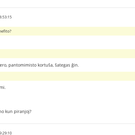
8:53:15
efito?
ero, pantomimisto kortuŝa, ŝategas ĝin.
 mi.
o kun piranjoj?
9:29:10