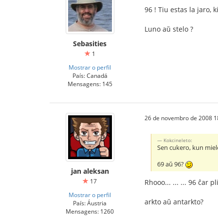
96 ! Tiu estas la jaro,
Luno aŭ stelo ?
Sebasities
1
Mostrar o perfil
País: Canadá
Mensagens: 145
26 de novembro de 2008 1
Kokcineleto:
Sen cukero, kun miel
69 aŭ 96?
jan aleksan
17
Rhooo... ... ... 96 ĉar 
Mostrar o perfil
arkto aŭ antarkto?
País: Áustria
Mensagens: 1260