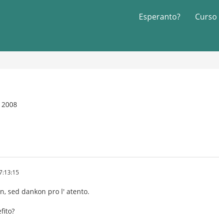
Esperanto?
Curso
 2008
7:13:15
, sed dankon pro l' atento.
ito?