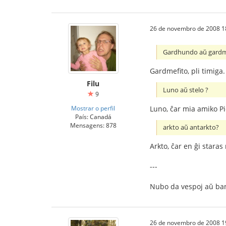
26 de novembro de 2008 1
Gardhundo aŭ gardm
Gardmefito, pli timiga.
Filu
Luno aŭ stelo ?
9
Luno, ĉar mia amiko Pi
Mostrar o perfil
País: Canadá
Mensagens: 878
arkto aŭ antarkto?
Arkto, ĉar en ĝi staras
---
Nubo da vespoj aŭ ban
26 de novembro de 2008 1