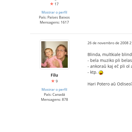
17
Mostrar o perfil
País: Países Baixos
Mensagens: 1617
26 de novembro de 2008 2
Blinda, multkiale blind
- bela muziko pli belas 
- ankoraŭ kaj eĉ pli ol
- ktp.
Filu
9
Hari Potero aŭ Odiseo
Mostrar o perfil
País: Canadá
Mensagens: 878