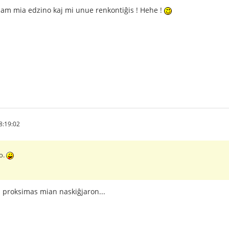
 kiam mia edzino kaj mi unue renkontiĝis ! Hehe !
8:19:02
o.
pli proksimas mian naskiĝjaron...