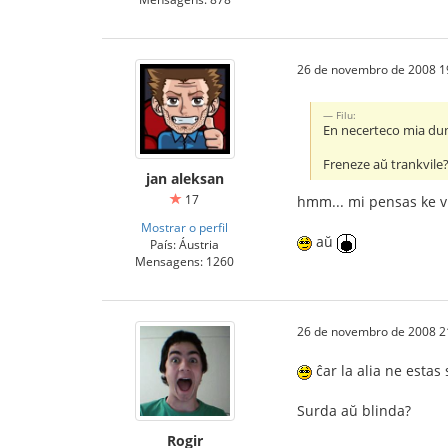
26 de novembro de 2008 1
Filu:
En necerteco mia du
Freneze aŭ trankvile
jan aleksan
17
hmm... mi pensas ke v
Mostrar o perfil
aŭ
País: Áustria
Mensagens: 1260
26 de novembro de 2008 2
ĉar la alia ne estas 
Surda aŭ blinda?
Rogir