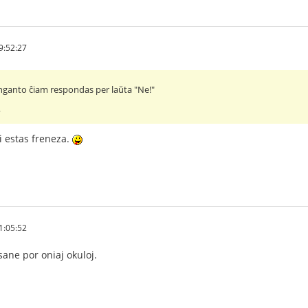
9:52:27
nganto ĉiam respondas per laŭta "Ne!"
?
i estas freneza.
1:05:52
sane por oniaj okuloj.