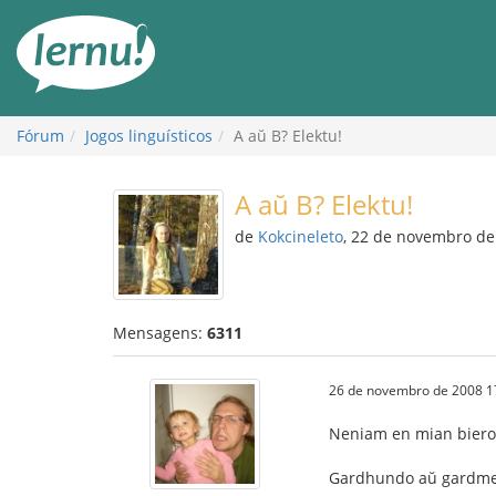
Ir
ao
conteúdo
Fórum
Jogos linguísticos
A aŭ B? Elektu!
A aŭ B? Elektu!
de
Kokcineleto
, 22 de novembro de
Mensagens:
6311
26 de novembro de 2008 1
Neniam en mian bieron
Gardhundo aŭ gardmef