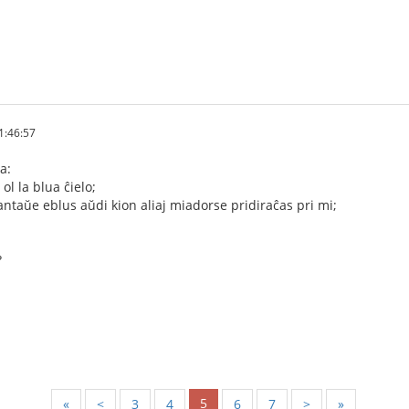
1:46:57
a:
ol la blua ĉielo;
 antaŭe eblus aŭdi kion aliaj miadorse pridiraĉas pri mi;
?
5
«
<
3
4
6
7
>
»