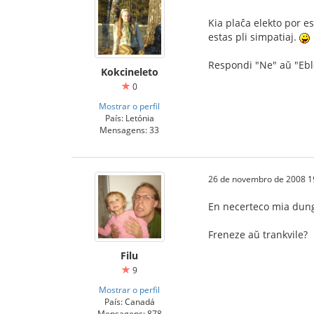
Kia plaĉa elekto por e
estas pli simpatiaj.
Respondi "Ne" aŭ "Ebl
Kokcineleto
0
Mostrar o perfil
País: Letónia
Mensagens: 33
26 de novembro de 2008 1
En necerteco mia dung
Freneze aŭ trankvile?
Filu
9
Mostrar o perfil
País: Canadá
Mensagens: 878