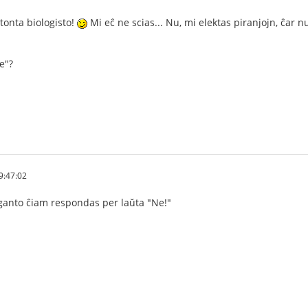
stonta biologisto!
Mi eĉ ne scias... Nu, mi elektas piranjojn, ĉar 
e"?
9:47:02
anto ĉiam respondas per laŭta "Ne!"