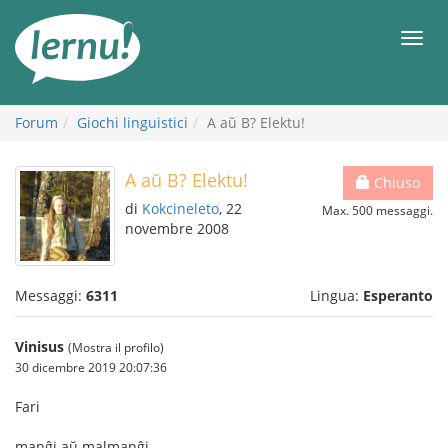
Vai
all’indice
Men
Forum
Giochi linguistici
A aŭ B? Elektu!
A aŭ B? Elektu!
Chiuso
di
Kokcineleto
, 22
Max. 500 messaggi.
novembre 2008
Messaggi:
6311
Lingua:
Esperanto
Vinisus
(Mostra il profilo)
30 dicembre 2019 20:07:36
Fari
manĝi aŭ malmanĝi