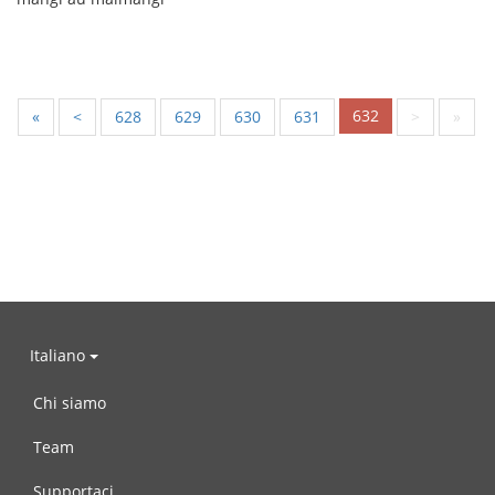
632
«
<
628
629
630
631
>
»
Italiano
Chi siamo
Team
Supportaci