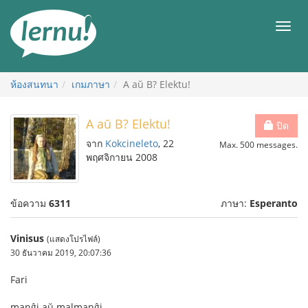
ไป
ยัง
เมนู
สารบัญ
ห้องสนทนา
เกมภาษา
A aŭ B? Elektu!
A aŭ B? Elektu!
ปิด
จาก
Kokcineleto
, 22
Max. 500 messages.
พฤศจิกายน 2008
ข้อความ
6311
ภาษา:
Esperanto
Vinisus
(แสดงโปรไฟล์)
30 ธันวาคม 2019, 20:07:36
Fari
manĝi aŭ malmanĝi