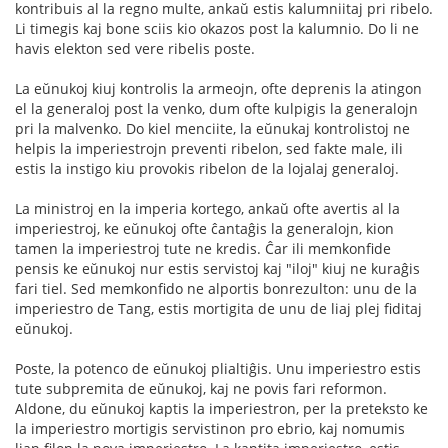
kontribuis al la regno multe, ankaŭ estis kalumniitaj pri ribelo.
Li timegis kaj bone sciis kio okazos post la kalumnio. Do li ne
havis elekton sed vere ribelis poste.
La eŭnukoj kiuj kontrolis la armeojn, ofte deprenis la atingon
el la generaloj post la venko, dum ofte kulpigis la generalojn
pri la malvenko. Do kiel menciite, la eŭnukaj kontrolistoj ne
helpis la imperiestrojn preventi ribelon, sed fakte male, ili
estis la instigo kiu provokis ribelon de la lojalaj generaloj.
La ministroj en la imperia kortego, ankaŭ ofte avertis al la
imperiestroj, ke eŭnukoj ofte ĉantaĝis la generalojn, kion
tamen la imperiestroj tute ne kredis. Ĉar ili memkonfide
pensis ke eŭnukoj nur estis servistoj kaj "iloj" kiuj ne kuraĝis
fari tiel. Sed memkonfido ne alportis bonrezulton: unu de la
imperiestro de Tang, estis mortigita de unu de liaj plej fiditaj
eŭnukoj.
Poste, la potenco de eŭnukoj plialtiĝis. Unu imperiestro estis
tute subpremita de eŭnukoj, kaj ne povis fari reformon.
Aldone, du eŭnukoj kaptis la imperiestron, per la preteksto ke
la imperiestro mortigis servistinon pro ebrio, kaj nomumis