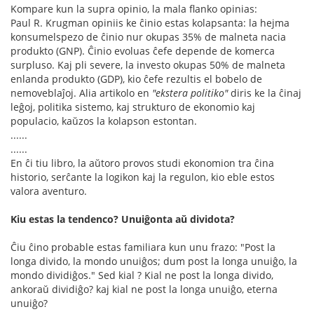
Kompare kun la supra opinio, la mala flanko opinias:
Paul R. Krugman opiniis ke ĉinio estas kolapsanta: la hejma
konsumelspezo de ĉinio nur okupas 35% de malneta nacia
produkto (GNP). Ĉinio evoluas ĉefe depende de komerca
surpluso. Kaj pli severe, la investo okupas 50% de malneta
enlanda produkto (GDP), kio ĉefe rezultis el bobelo de
nemoveblaĵoj. Alia artikolo en
"ekstera politiko"
diris ke la ĉinaj
leĝoj, politika sistemo, kaj strukturo de ekonomio kaj
populacio, kaŭzos la kolapson estontan.
......
......
En ĉi tiu libro, la aŭtoro provos studi ekonomion tra ĉina
historio, serĉante la logikon kaj la regulon, kio eble estos
valora aventuro.
Kiu estas la tendenco? Unuiĝonta aŭ dividota?
Ĉiu ĉino probable estas familiara kun unu frazo: "Post la
longa divido, la mondo unuiĝos; dum post la longa unuiĝo, la
mondo dividiĝos." Sed kial ? Kial ne post la longa divido,
ankoraŭ dividiĝo? kaj kial ne post la longa unuiĝo, eterna
unuiĝo?