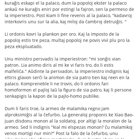
kuraĝis eskapi el la palaco, dum la popoloj ekster la palaco
ankaŭ ne kuraĝis eniri por estingi la fajron, sen la permeso de
la imperiestro. Post kiam li fine revenis al la palaco, "kadavroj
interkovris unu sur la alia, kaj miloj da ĉambroj detruiĝis. "
Li ordonis kovri la plankon per oro. Kaj la imposto de la
popoloj estis tre peza, multaj popoloj ne povis vivi plu pro la
peza ekspluatado.
Unu ministro persvadis la imperiestron: "mi sonĝis vian
patron. Lia animo diris al mi ke vi faris tro, do li estis
malfeliĉa." Aŭdinte la persvadon, la imperiestro indignis kaj
eltiris glavon serĉi la animon de sia patro tien kaj reen en la
palaco. Kompreneble li ne trovis, do li ordonis fari
homoformon el pajloj laŭ la figuro de sia patro, kaj li persone
senkapigis la kapon de la pajlo-homo publike.
Dum li faris troe, la armeo de malamika regno jam
alproksimiĝis al la ĉefurbo. La generaloj proponis ke Xiao Bao-
juan disdonu monon al la soldatoj, por altigi la moralon de la
armeo. Sed li indignis "kial mi elspezas monon? ĉu malamikoj
venos mortigi nur min?" Post la falo de la ĉefurbo, unu