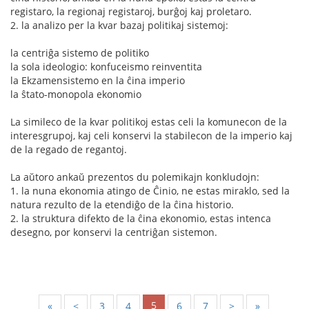
registaro, la regionaj registaroj, burĝoj kaj proletaro.
2. la analizo per la kvar bazaj politikaj sistemoj:
la centriĝa sistemo de politiko
la sola ideologio: konfuceismo reinventita
la Ekzamensistemo en la ĉina imperio
la ŝtato-monopola ekonomio
La simileco de la kvar politikoj estas celi la komunecon de la
interesgrupoj, kaj celi konservi la stabilecon de la imperio kaj
de la regado de regantoj.
La aŭtoro ankaŭ prezentos du polemikajn konkludojn:
1. la nuna ekonomia atingo de Ĉinio, ne estas miraklo, sed la
natura rezulto de la etendiĝo de la ĉina historio.
2. la struktura difekto de la ĉina ekonomio, estas intenca
desegno, por konservi la centriĝan sistemon.
5
«
<
3
4
6
7
>
»