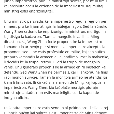
junan imperiestron, puni la ministrojn severe, por ke ili timu
kaj absolute obeu la ordonon de la imperiestro. Kaj multaj
ministroj estis enprizonigitaj.
Unu ministro persvadis ke la imperiestro regu la regnon per
si mem, pro ke li jam atingis la laŭleĝan aĝon. Sed la eŭnuko
Wang Zhen ordonis ke enprizonigu la ministron, mortigu lin
kaj disigu la kadavron. Tiam la mongolio invadis la Ming
dinastion, kaj Wang Zhen forte proponis ke la imperiestro
komandu la armeojn per si mem. La imperiestro akceptis la
proponon, sed li ne estis profesiulo en milito, kaj sen sufiĉa
preparo komandis la armeon al la landlimo. Post la malvenko,
li decidis ke la trupoj retroiru. Sed la trupoj de mongolio
venis. Unu generalo proponis ke la armeo eniru kastelon kaj
defendu. Sed Wang Zhen ne permesis, ĉar li ankoraŭ ne finis
rabi monon survoje. Tamen la mongola armeo ne atendis ĝis
kiam li finis rabi. Ili ĉirkaŭis la armeon de Ming, kaj kaptis la
imperiestron. Wang Zhen, kiu laŭplaĉe mortigis plurajn
ministrojn antaŭe, nun estis marteligita sur la kapon de
indigna oficiro.
La kaptita imperiestro estis sendita al pekino post kelkaj jaroj.
Li lanĉis puĉon kaj sukcesis esti imperiestro de Ming denove.