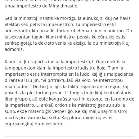
unua imperiestro de Ming dinastio.
Sed la ministroj insistis ke mortigu la eŭnukojn, kiuj ne havis
elekton sed petis la imperiestron. La imperiestro estis
adoleskanto, kiu posedis fortan ribeleman pensmanieron. Do
la sekvantan tagon, kiam ministroj pensis ke eŭnukoj estis
senkapigotaj, la dekreto venis ke eksigu la du ministrojn kiuj
admonis.
Kiam Liu Jin raportis ion al la imperiestro, li ĉiam elektis la
tempopunkton kiam la imperiestro ludis tre ĝoje. Tiam la
imperiestro estis interrompita en la ludo, kaj iĝis malpacienca,
dirante al Liu Jin, "vi pritraktu laŭ via volo, ne interrompu
mian ludon." Do Liu Jin, iĝis la fakta reganto de la regno, kaj
posedis la plej fortan povon. Li forigis tiujn kiuj kontraŭstaris
ilian grupon, aŭ eble kontraŭstaros ilin estonte, en la nomo de
la imperiestro. Li ankaŭ ordonis ke ministroj genuu sub la
suno, ekde mateno ĝis vesperiĝo. Kelkaj maljunaj ministroj
mortis pro varmo kaj soifo. Kaj pluraj ministroj estis
enprizonigitaj dum vespero.