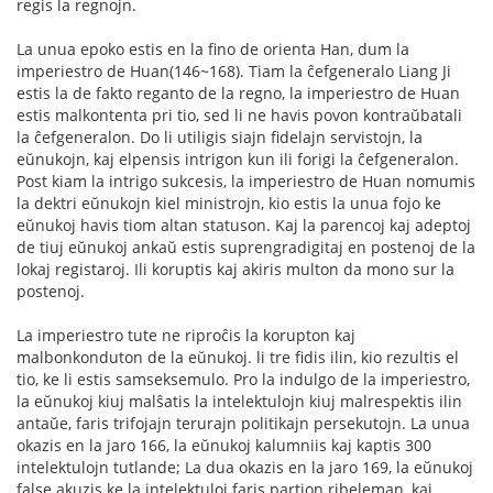
regis la regnojn.
La unua epoko estis en la fino de orienta Han, dum la
imperiestro de Huan(146~168). Tiam la ĉefgeneralo Liang Ji
estis la de fakto reganto de la regno, la imperiestro de Huan
estis malkontenta pri tio, sed li ne havis povon kontraŭbatali
la ĉefgeneralon. Do li utiligis siajn fidelajn servistojn, la
eŭnukojn, kaj elpensis intrigon kun ili forigi la ĉefgeneralon.
Post kiam la intrigo sukcesis, la imperiestro de Huan nomumis
la dektri eŭnukojn kiel ministrojn, kio estis la unua fojo ke
eŭnukoj havis tiom altan statuson. Kaj la parencoj kaj adeptoj
de tiuj eŭnukoj ankaŭ estis suprengradigitaj en postenoj de la
lokaj registaroj. Ili koruptis kaj akiris multon da mono sur la
postenoj.
La imperiestro tute ne riproĉis la korupton kaj
malbonkonduton de la eŭnukoj. li tre fidis ilin, kio rezultis el
tio, ke li estis samseksemulo. Pro la indulgo de la imperiestro,
la eŭnukoj kiuj malŝatis la intelektulojn kiuj malrespektis ilin
antaŭe, faris trifojajn terurajn politikajn persekutojn. La unua
okazis en la jaro 166, la eŭnukoj kalumniis kaj kaptis 300
intelektulojn tutlande; La dua okazis en la jaro 169, la eŭnukoj
false akuzis ke la intelektuloj faris partion ribeleman, kaj