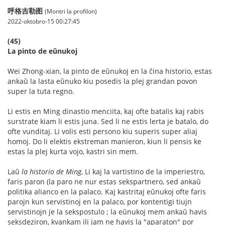
呼格吉勒图
(Montri la profilon)
2022-oktobro-15 00:27:45
(45)
La pinto de eŭnukoj
Wei Zhong-xian, la pinto de eŭnukoj en la ĉina historio, estas
ankaŭ la lasta eŭnuko kiu posedis la plej grandan povon
super la tuta regno.
Li estis en Ming dinastio menciita, kaj ofte batalis kaj rabis
surstrate kiam li estis juna. Sed li ne estis lerta je batalo, do
ofte vunditaj. Li volis esti persono kiu superis super aliaj
homoj. Do li elektis ekstreman manieron, kiun li pensis ke
estas la plej kurta vojo, kastri sin mem.
Laŭ
la historio de Ming
, Li kaj la vartistino de la imperiestro,
faris paron (la paro ne nur estas sekspartnero, sed ankaŭ
politika alianco en la palaco. Kaj kastritaj eŭnukoj ofte faris
parojn kun servistinoj en la palaco, por kontentigi tiujn
servistinojn je la sekspostulo ; la eŭnukoj mem ankaŭ havis
seksdeziron, kvankam ili jam ne havis la "aparaton" por