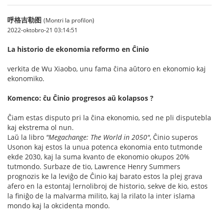
呼格吉勒图
(Montri la profilon)
2022-oktobro-21 03:14:51
La historio de ekonomia reformo en Ĉinio
verkita de Wu Xiaobo, unu fama ĉina aŭtoro en ekonomio kaj
ekonomiko.
Komenco: ĉu Ĉinio progresos aŭ kolapsos ?
Ĉiam estas disputo pri la ĉina ekonomio, sed ne pli disputebla
kaj ekstrema ol nun.
Laŭ la libro
"Megachange: The World in 2050"
, Ĉinio superos
Usonon kaj estos la unua potenca ekonomia ento tutmonde
ekde 2030, kaj la suma kvanto de ekonomio okupos 20%
tutmondo. Surbaze de tio, Lawrence Henry Summers
prognozis ke la leviĝo de Ĉinio kaj barato estos la plej grava
afero en la estontaj lernolibroj de historio, sekve de kio, estos
la finiĝo de la malvarma milito, kaj la rilato la inter islama
mondo kaj la okcidenta mondo.