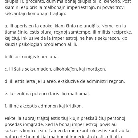
okupis 10 procento, dum malbonaj okupis pli ol kvinono. Post
kiam ni esploris la malbonajn imperiestrojn, ni povas trovi
sekvantajn komunajn trajtojn:
a. ili aperis en la epokoj kiam ĉinio ne unuiĝis. Nome, en la
tiama ĉinio, estis pluraj regnoj samtempe. Ili militis reciproke,
kaj ĉiuj, inkluzive de la imperiestroj, ne havis sekurecon, kio
kaŭzis psikologian problemon al ili.
b.ili surtroniĝis kiam juna.
c. ili ŝatis seksumadon, alkoholaĵon, kaj mortigon.
d. ili estis lerta je iu areo, ekskluzive de administri regnon.
e. la senlima potenco faris ilin malhomaj.
f. ili ne akceptis admonon kaj kritikon.
Fakte, la supraj trajtoj estis tiuj kiujn preskaŭ ĉiuj personoj
posedas iomgrade. Sed la bonaj imperiestroj, povis aŭ
sukcesis kontroli sin. Tamen la memkontrolo estis kontraŭ la
naturo de homoj, tial malbonaj imperiestroj estis pli ol la