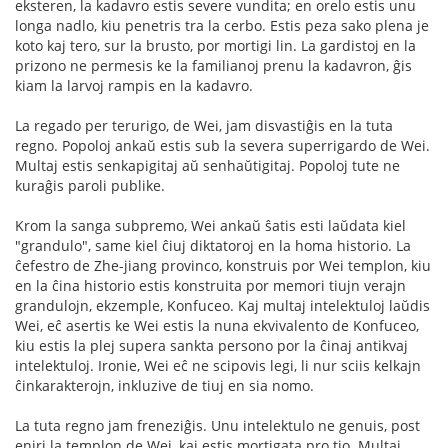
eksteren, la kadavro estis severe vundita; en orelo estis unu
longa nadlo, kiu penetris tra la cerbo. Estis peza sako plena je
koto kaj tero, sur la brusto, por mortigi lin. La gardistoj en la
prizono ne permesis ke la familianoj prenu la kadavron, ĝis
kiam la larvoj rampis en la kadavro.
La regado per terurigo, de Wei, jam disvastiĝis en la tuta
regno. Popoloj ankaŭ estis sub la severa superrigardo de Wei.
Multaj estis senkapigitaj aŭ senhaŭtigitaj. Popoloj tute ne
kuraĝis paroli publike.
Krom la sanga subpremo, Wei ankaŭ ŝatis esti laŭdata kiel
"grandulo", same kiel ĉiuj diktatoroj en la homa historio. La
ĉefestro de Zhe-jiang provinco, konstruis por Wei templon, kiu
en la ĉina historio estis konstruita por memori tiujn verajn
grandulojn, ekzemple, Konfuceo. Kaj multaj intelektuloj laŭdis
Wei, eĉ asertis ke Wei estis la nuna ekvivalento de Konfuceo,
kiu estis la plej supera sankta persono por la ĉinaj antikvaj
intelektuloj. Ironie, Wei eĉ ne scipovis legi, li nur sciis kelkajn
ĉinkarakterojn, inkluzive de tiuj en sia nomo.
La tuta regno jam freneziĝis. Unu intelektulo ne genuis, post
eniri la templon de Wei, kaj estis mortigata pro tio. Multaj