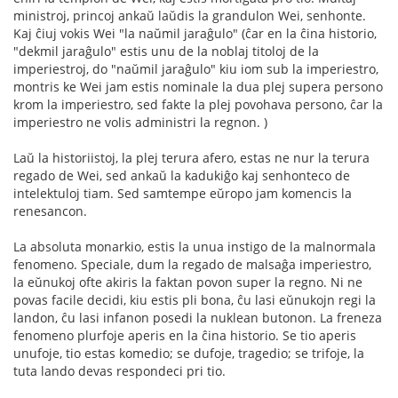
ministroj, princoj ankaŭ laŭdis la grandulon Wei, senhonte.
Kaj ĉiuj vokis Wei "la naŭmil jaraĝulo" (ĉar en la ĉina historio,
"dekmil jaraĝulo" estis unu de la noblaj titoloj de la
imperiestroj, do "naŭmil jaraĝulo" kiu iom sub la imperiestro,
montris ke Wei jam estis nominale la dua plej supera persono
krom la imperiestro, sed fakte la plej povohava persono, ĉar la
imperiestro ne volis administri la regnon. )
Laŭ la historiistoj, la plej terura afero, estas ne nur la terura
regado de Wei, sed ankaŭ la kadukiĝo kaj senhonteco de
intelektuloj tiam. Sed samtempe eŭropo jam komencis la
renesancon.
La absoluta monarkio, estis la unua instigo de la malnormala
fenomeno. Speciale, dum la regado de malsaĝa imperiestro,
la eŭnukoj ofte akiris la faktan povon super la regno. Ni ne
povas facile decidi, kiu estis pli bona, ĉu lasi eŭnukojn regi la
landon, ĉu lasi infanon posedi la nuklean butonon. La freneza
fenomeno plurfoje aperis en la ĉina historio. Se tio aperis
unufoje, tio estas komedio; se dufoje, tragedio; se trifoje, la
tuta lando devas respondeci pri tio.