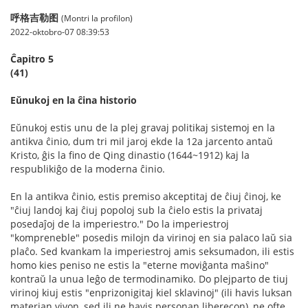
呼格吉勒图
(Montri la profilon)
2022-oktobro-07 08:39:53
Ĉapitro 5
(41)
Eŭnukoj en la ĉina historio
Eŭnukoj estis unu de la plej gravaj politikaj sistemoj en la
antikva ĉinio, dum tri mil jaroj ekde la 12a jarcento antaŭ
Kristo, ĝis la fino de Qing dinastio (1644~1912) kaj la
respublikiĝo de la moderna ĉinio.
En la antikva ĉinio, estis premiso akceptitaj de ĉiuj ĉinoj, ke
"ĉiuj landoj kaj ĉiuj popoloj sub la ĉielo estis la privataj
posedaĵoj de la imperiestro." Do la imperiestroj
"kompreneble" posedis milojn da virinoj en sia palaco laŭ sia
plaĉo. Sed kvankam la imperiestroj amis seksumadon, ili estis
homo kies peniso ne estis la "eterne moviĝanta maŝino"
kontraŭ la unua leĝo de termodinamiko. Do plejparto de tiuj
virinoj kiuj estis "enprizonigitaj kiel sklavinoj" (ili havis luksan
materian vivon, sed ili ne havis personan liberecon), ne ofte