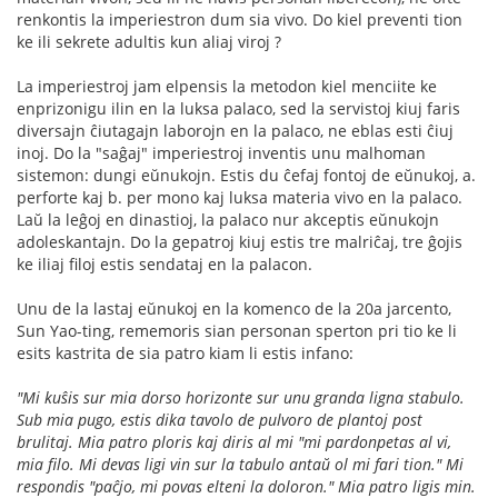
renkontis la imperiestron dum sia vivo. Do kiel preventi tion
ke ili sekrete adultis kun aliaj viroj ?
La imperiestroj jam elpensis la metodon kiel menciite ke
enprizonigu ilin en la luksa palaco, sed la servistoj kiuj faris
diversajn ĉiutagajn laborojn en la palaco, ne eblas esti ĉiuj
inoj. Do la "saĝaj" imperiestroj inventis unu malhoman
sistemon: dungi eŭnukojn. Estis du ĉefaj fontoj de eŭnukoj, a.
perforte kaj b. per mono kaj luksa materia vivo en la palaco.
Laŭ la leĝoj en dinastioj, la palaco nur akceptis eŭnukojn
adoleskantajn. Do la gepatroj kiuj estis tre malriĉaj, tre ĝojis
ke iliaj filoj estis sendataj en la palacon.
Unu de la lastaj eŭnukoj en la komenco de la 20a jarcento,
Sun Yao-ting, rememoris sian personan sperton pri tio ke li
esits kastrita de sia patro kiam li estis infano:
"Mi kuŝis sur mia dorso horizonte sur unu granda ligna stabulo.
Sub mia pugo, estis dika tavolo de pulvoro de plantoj post
brulitaj. Mia patro ploris kaj diris al mi "mi pardonpetas al vi,
mia filo. Mi devas ligi vin sur la tabulo antaŭ ol mi fari tion." Mi
respondis "paĉjo, mi povas elteni la doloron." Mia patro ligis min.