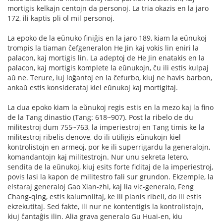
mortigis kelkajn centojn da personoj. La tria okazis en la jaro
172, ili kaptis pli ol mil personoj.
La epoko de la eŭnuko finiĝis en la jaro 189, kiam la eŭnukoj
trompis la tiaman ĉefgeneralon He Jin kaj vokis lin eniri la
palacon, kaj mortigis lin. La adeptoj de He Jin enatakis en la
palacon, kaj mortigis komplete la eŭnukojn, ĉu ili estis kulpaj
aŭ ne. Terure, iuj loĝantoj en la ĉefurbo, kiuj ne havis barbon,
ankaŭ estis konsiderataj kiel eŭnukoj kaj mortigitaj.
La dua epoko kiam la eŭnukoj regis estis en la mezo kaj la fino
de la Tang dinastio (Tang: 618~907). Post la ribelo de du
militestroj dum 755~763, la imperiestroj en Tang timis ke la
militestroj ribelis denove, do ili utiligis eŭnukojn kiel
kontrolistojn en armeoj, por ke ili superrigardu la generalojn,
komandantojn kaj militestrojn. Nur unu sekreta letero,
sendita de la eŭnukoj, kiuj esits forte fiditaj de la imperiestroj,
povis lasi la kapon de militestro fali sur grundon. Ekzemple, la
elstaraj generaloj Gao Xian-zhi, kaj lia vic-generalo, Feng
Chang-qing, estis kalumniitaj, ke ili planis ribeli, do ili estis
ekzekutitaj. Sed fakte, ili nur ne kontentigis la kontrolistojn,
kiuj ĉantaĝis ilin. Alia grava generalo Gu Huai-en, kiu