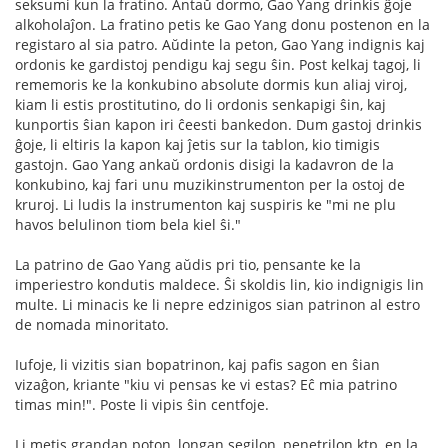
seksumi kun la fratino. Antaŭ dormo, Gao Yang drinkis ĝoje
alkoholaĵon. La fratino petis ke Gao Yang donu postenon en la
registaro al sia patro. Aŭdinte la peton, Gao Yang indignis kaj
ordonis ke gardistoj pendigu kaj segu ŝin. Post kelkaj tagoj, li
rememoris ke la konkubino absolute dormis kun aliaj viroj,
kiam li estis prostitutino, do li ordonis senkapigi ŝin, kaj
kunportis ŝian kapon iri ĉeesti bankedon. Dum gastoj drinkis
ĝoje, li eltiris la kapon kaj ĵetis sur la tablon, kio timigis
gastojn. Gao Yang ankaŭ ordonis disigi la kadavron de la
konkubino, kaj fari unu muzikinstrumenton per la ostoj de
kruroj. Li ludis la instrumenton kaj suspiris ke "mi ne plu
havos belulinon tiom bela kiel ŝi."
La patrino de Gao Yang aŭdis pri tio, pensante ke la
imperiestro kondutis maldece. Ŝi skoldis lin, kio indignigis lin
multe. Li minacis ke li nepre edzinigos sian patrinon al estro
de nomada minoritato.
Iufoje, li vizitis sian bopatrinon, kaj pafis sagon en ŝian
vizaĝon, kriante "kiu vi pensas ke vi estas? Eĉ mia patrino
timas min!". Poste li vipis ŝin centfoje.
Li metis grandan poton, longan segilon, penetrilon ktp, en la