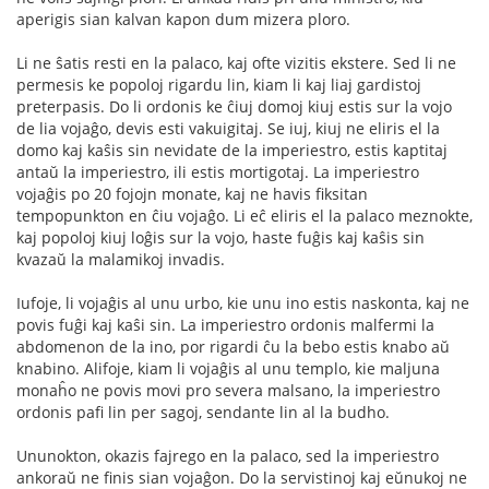
aperigis sian kalvan kapon dum mizera ploro.
Li ne ŝatis resti en la palaco, kaj ofte vizitis ekstere. Sed li ne
permesis ke popoloj rigardu lin, kiam li kaj liaj gardistoj
preterpasis. Do li ordonis ke ĉiuj domoj kiuj estis sur la vojo
de lia vojaĝo, devis esti vakuigitaj. Se iuj, kiuj ne eliris el la
domo kaj kaŝis sin nevidate de la imperiestro, estis kaptitaj
antaŭ la imperiestro, ili estis mortigotaj. La imperiestro
vojaĝis po 20 fojojn monate, kaj ne havis fiksitan
tempopunkton en ĉiu vojaĝo. Li eĉ eliris el la palaco meznokte,
kaj popoloj kiuj loĝis sur la vojo, haste fuĝis kaj kaŝis sin
kvazaŭ la malamikoj invadis.
Iufoje, li vojaĝis al unu urbo, kie unu ino estis naskonta, kaj ne
povis fuĝi kaj kaŝi sin. La imperiestro ordonis malfermi la
abdomenon de la ino, por rigardi ĉu la bebo estis knabo aŭ
knabino. Alifoje, kiam li vojaĝis al unu templo, kie maljuna
monaĥo ne povis movi pro severa malsano, la imperiestro
ordonis pafi lin per sagoj, sendante lin al la budho.
Ununokton, okazis fajrego en la palaco, sed la imperiestro
ankoraŭ ne finis sian vojaĝon. Do la servistinoj kaj eŭnukoj ne