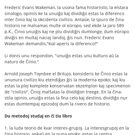
Frederic Evans Wakeman, la usona fama historiisto, la elstara
sinologo, opiniis ke la unuiĝo kaj dividiĝo estas la diferenco
inter ĉinio kaj la okcidenta civilizo. Antaŭe, la spuro de ĉina
historio ne malsamas multe ol eŭropo, sed ekde la jaro 589
p.K., Ĉinio unuiĝis kaj ne plu dividiĝis dumlonge, dum eŭropo
diviĝis en multaj naciaj landoj, ĝis nun. Frederic Evans
Wakeman demandis,"kial aperis la diferenco?"
Li donis unu respondon, "unuiĝo estas unu kulturo aŭ la
naturo de Ĉinio."
Arnold Joseph Toynbee el Britujo, konsideris ke Ĉinio estas la
ununura civilizo kiu etendiĝas ĝis la moderna epoko; kaj kiu
estas la plej komplete konservatan ekzemplon kaj specimenon
de "civilizo". Ĉinoj malŝatas la dividiĝon treege. En la ĉina-
stila opinio, unuiĝo estas la fina celo kaj destino, dividiĝo nur
estas dumtempaj epizodoj dum la rivero de historio.
Du metodoj studaj en ĉi tiu libro
1. la luda teorio de kvar interes-grupoj. La interesgrupoj en la
ĉina historio, ankaŭ en la nuna epoko, estas la centra