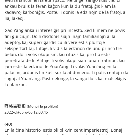
eviti la lancon en la eta spaco. Nelonge, sango fluis ĉie. Li
ankaŭ brulis la feran kaĝon kun la du fratoj, ĝis kiam la
kadavroj karboniĝis. Poste, li donis la edzinojn de la fratoj, al
liaj lakeoj.
Gao Yang ankaŭ interesiĝis pri incesto. Sed li mem ne povis
fini ĝui ĉiujn. Do li disdonis siajn inajn familianojn al la
adeptoj, kaj superrigardis ĉu ili vere estis plurfoje
seksperfortitaj. Iufoje, li vidis la edzinon de unu princo tre
belan, do li volis okupi ŝin, kiu rifuzis kaj pro tio estis
penetrata de li. Alifoje, li volis okupi sian junan fratinon, kiu
jam estis la edzino de Yuan'ang. Li vokis Yuan'ang en la
palacon, ordonis lin kuŝi sur la abdomeno. Li pafis centojn da
sagoj al Yuan'ang. Post nelonge, la sango fluis kaj malsekigis
la plankon.
呼格吉勒图
(Montri la profilon)
2022-oktobro-06 12:00:45
(40)
En la ĉina historio, estis pli ol kvin cent imperiestroj. Bonaj