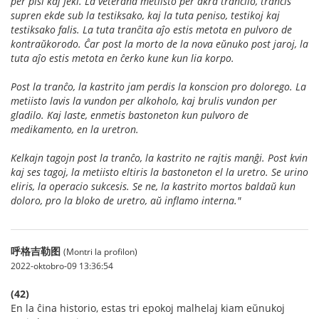
per pisi kaj feki. La veterana metiisto per akra tranĉilo, tranĉis
supren ekde sub la testiksako, kaj la tuta peniso, testikoj kaj
testiksako falis. La tuta tranĉita aĵo estis metota en pulvoro de
kontraŭkorodo. Ĉar post la morto de la nova eŭnuko post jaroj, la
tuta aĵo estis metota en ĉerko kune kun lia korpo.
Post la tranĉo, la kastrito jam perdis la konscion pro dolorego. La
metiisto lavis la vundon per alkoholo, kaj brulis vundon per
gladilo. Kaj laste, enmetis bastoneton kun pulvoro de
medikamento, en la uretron.
Kelkajn tagojn post la tranĉo, la kastrito ne rajtis manĝi. Post kvin
kaj ses tagoj, la metiisto eltiris la bastoneton el la uretro. Se urino
eliris, la operacio sukcesis. Se ne, la kastrito mortos baldaŭ kun
doloro, pro la bloko de uretro, aŭ inflamo interna."
呼格吉勒图
(Montri la profilon)
2022-oktobro-09 13:36:54
(42)
En la ĉina historio, estas tri epokoj malhelaj kiam eŭnukoj