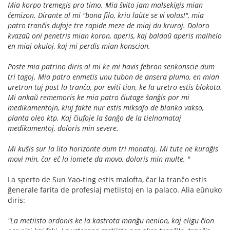
Mia korpo tremegis pro timo. Mia ŝvito jam malsekigis mian
ĉemizon. Dirante al mi "bona filo, kriu laŭte se vi volas!", mia
patro tranĉis dufoje tre rapide meze de miaj du kruroj. Doloro
kvazaŭ oni penetris mian koron, aperis, kaj baldaŭ aperis malhelo
en miaj okuloj, kaj mi perdis mian konscion.
Poste mia patrino diris al mi ke mi havis febron senkonscie dum
tri tagoj. Mia patro enmetis unu tubon de ansera plumo, en mian
uretron tuj post la tranĉo, por eviti tion, ke la uretro estis blokota.
Mi ankaŭ rememoris ke mia patro ĉiutage ŝanĝis por mi
medikamentojn, kiuj fakte nur estis miksaĵo de blanka vakso,
planta oleo ktp. Kaj ĉiufoje la ŝanĝo de la tielnomataj
medikamentoj, doloris min severe.
Mi kuŝis sur la lito horizonte dum tri monatoj. Mi tute ne kuraĝis
movi min, ĉar eĉ la iomete da movo, doloris min multe. "
La sperto de Sun Yao-ting estis malofta, ĉar la tranĉo estis
ĝenerale farita de profesiaj metiistoj en la palaco. Alia eŭnuko
diris:
"La metiisto ordonis ke la kastrota manĝu nenion, kaj eligu ĉion