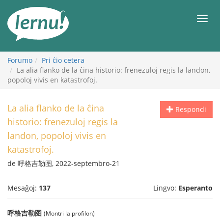
Al
la
Men
enhavo
Forumo
Pri ĉio cetera
La alia flanko de la ĉina historio: frenezuloj regis la landon,
popoloj vivis en katastrofoj.
La alia flanko de la ĉina
Respondi
historio: frenezuloj regis la
landon, popoloj vivis en
katastrofoj.
de 呼格吉勒图, 2022-septembro-21
Mesaĝoj:
137
Lingvo:
Esperanto
呼格吉勒图
(Montri la profilon)