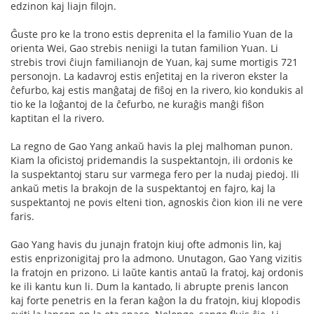
edzinon kaj liajn filojn.
Ĝuste pro ke la trono estis deprenita el la familio Yuan de la
orienta Wei, Gao strebis neniigi la tutan familion Yuan. Li
strebis trovi ĉiujn familianojn de Yuan, kaj sume mortigis 721
personojn. La kadavroj estis enĵetitaj en la riveron ekster la
ĉefurbo, kaj estis manĝataj de fiŝoj en la rivero, kio kondukis al
tio ke la loĝantoj de la ĉefurbo, ne kuraĝis manĝi fiŝon
kaptitan el la rivero.
La regno de Gao Yang ankaŭ havis la plej malhoman punon.
Kiam la oficistoj pridemandis la suspektantojn, ili ordonis ke
la suspektantoj staru sur varmega fero per la nudaj piedoj. Ili
ankaŭ metis la brakojn de la suspektantoj en fajro, kaj la
suspektantoj ne povis elteni tion, agnoskis ĉion kion ili ne vere
faris.
Gao Yang havis du junajn fratojn kiuj ofte admonis lin, kaj
estis enprizonigitaj pro la admono. Unutagon, Gao Yang vizitis
la fratojn en prizono. Li laŭte kantis antaŭ la fratoj, kaj ordonis
ke ili kantu kun li. Dum la kantado, li abrupte prenis lancon
kaj forte penetris en la feran kaĝon la du fratojn, kiuj klopodis