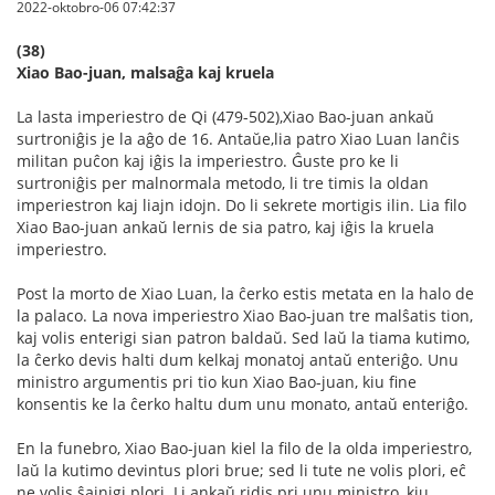
2022-oktobro-06 07:42:37
(38)
Xiao Bao-juan, malsaĝa kaj kruela
La lasta imperiestro de Qi (479-502),Xiao Bao-juan ankaŭ
surtroniĝis je la aĝo de 16. Antaŭe,lia patro Xiao Luan lanĉis
militan puĉon kaj iĝis la imperiestro. Ĝuste pro ke li
surtroniĝis per malnormala metodo, li tre timis la oldan
imperiestron kaj liajn idojn. Do li sekrete mortigis ilin. Lia filo
Xiao Bao-juan ankaŭ lernis de sia patro, kaj iĝis la kruela
imperiestro.
Post la morto de Xiao Luan, la ĉerko estis metata en la halo de
la palaco. La nova imperiestro Xiao Bao-juan tre malŝatis tion,
kaj volis enterigi sian patron baldaŭ. Sed laŭ la tiama kutimo,
la ĉerko devis halti dum kelkaj monatoj antaŭ enteriĝo. Unu
ministro argumentis pri tio kun Xiao Bao-juan, kiu fine
konsentis ke la ĉerko haltu dum unu monato, antaŭ enteriĝo.
En la funebro, Xiao Bao-juan kiel la filo de la olda imperiestro,
laŭ la kutimo devintus plori brue; sed li tute ne volis plori, eĉ
ne volis ŝajnigi plori. Li ankaŭ ridis pri unu ministro, kiu