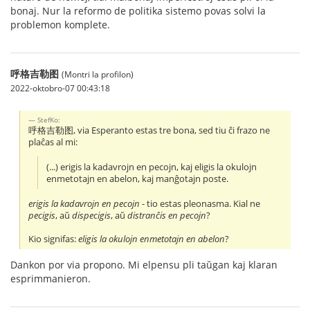
bonaj. Nur la reformo de politika sistemo povas solvi la
problemon komplete.
呼格吉勒图
(Montri la profilon)
2022-oktobro-07 00:43:18
StefKo:
呼格吉勒图, via Esperanto estas tre bona, sed tiu ĉi frazo ne
plaĉas al mi:
(...) erigis la kadavrojn en pecojn, kaj eligis la okulojn
enmetotajn en abelon, kaj manĝotajn poste.
erigis la kadavrojn en pecojn
- tio estas pleonasma. Kial ne
pecigis
, aŭ
dispecigis
, aŭ
distranĉis en pecojn
?
Kio signifas:
eligis la okulojn enmetotajn en abelon
?
Dankon por via propono. Mi elpensu pli taŭgan kaj klaran
esprimmanieron.