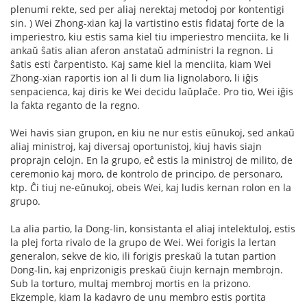
plenumi rekte, sed per aliaj nerektaj metodoj por kontentigi
sin. ) Wei Zhong-xian kaj la vartistino estis fidataj forte de la
imperiestro, kiu estis sama kiel tiu imperiestro menciita, ke li
ankaŭ ŝatis alian aferon anstataŭ administri la regnon. Li
ŝatis esti ĉarpentisto. Kaj same kiel la menciita, kiam Wei
Zhong-xian raportis ion al li dum lia lignolaboro, li iĝis
senpacienca, kaj diris ke Wei decidu laŭplaĉe. Pro tio, Wei iĝis
la fakta reganto de la regno.
Wei havis sian grupon, en kiu ne nur estis eŭnukoj, sed ankaŭ
aliaj ministroj, kaj diversaj oportunistoj, kiuj havis siajn
proprajn celojn. En la grupo, eĉ estis la ministroj de milito, de
ceremonio kaj moro, de kontrolo de principo, de personaro,
ktp. Ĉi tiuj ne-eŭnukoj, obeis Wei, kaj ludis kernan rolon en la
grupo.
La alia partio, la Dong-lin, konsistanta el aliaj intelektuloj, estis
la plej forta rivalo de la grupo de Wei. Wei forigis la lertan
generalon, sekve de kio, ili forigis preskaŭ la tutan partion
Dong-lin, kaj enprizonigis preskaŭ ĉiujn kernajn membrojn.
Sub la torturo, multaj membroj mortis en la prizono.
Ekzemple, kiam la kadavro de unu membro estis portita