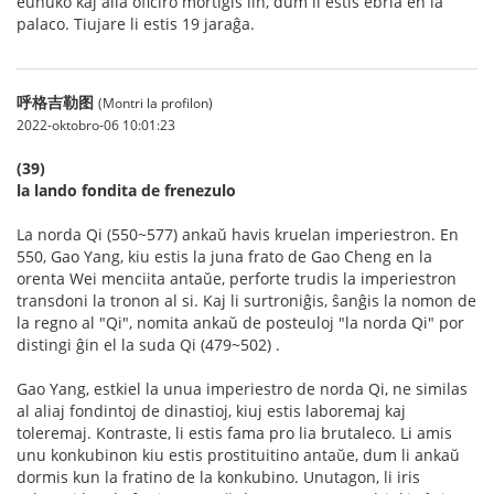
eŭnuko kaj alia oficiro mortigis lin, dum li estis ebria en la
palaco. Tiujare li estis 19 jaraĝa.
呼格吉勒图
(Montri la profilon)
2022-oktobro-06 10:01:23
(39)
la lando fondita de frenezulo
La norda Qi (550~577) ankaŭ havis kruelan imperiestron. En
550, Gao Yang, kiu estis la juna frato de Gao Cheng en la
orenta Wei menciita antaŭe, perforte trudis la imperiestron
transdoni la tronon al si. Kaj li surtroniĝis, ŝanĝis la nomon de
la regno al "Qi", nomita ankaŭ de posteuloj "la norda Qi" por
distingi ĝin el la suda Qi (479~502) .
Gao Yang, estkiel la unua imperiestro de norda Qi, ne similas
al aliaj fondintoj de dinastioj, kiuj estis laboremaj kaj
toleremaj. Kontraste, li estis fama pro lia brutaleco. Li amis
unu konkubinon kiu estis prostituitino antaŭe, dum li ankaŭ
dormis kun la fratino de la konkubino. Unutagon, li iris