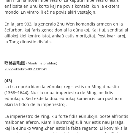
lian filon la nova imperiestro. La kaptita imperiestro, estis
enŝlosita en unu korto kaj ne povis kontakti kun la ekstera
mondo. En vintro, li eĉ ne povis akiri vestaĵojn.
En la jaro 903, la generalo Zhu Wen komandis armeon en la
ĉefurbon, kaj faris genocidon al la eŭnukoj. Kaj tiuj, senditaj al
alilokoj kiel kontrolistoj, ankaŭ estis mortigitaj. Post kvar jaroj,
la Tang dinastio disfalis.
呼格吉勒图
(Montri la profilon)
2022-oktobro-09 23:01:41
(43)
La tria epoko kiam la eŭnukoj regis estis en Ming dinastio
(1368~1644). Nur la unua imperiestro de Ming, ne fidis
eŭnukojn. Sed ekde la dua, eŭnukoj komencis iom post iom
akiri la fidon de la imperiestroj.
La imperiestro de Ying, kiu forte fidis eŭnukojn, poste alfrontis
malbonan aferon. Kiam li surtroniĝis, li nur estis naŭ jaraĝa,
kaj la eŭnuko Wang Zhen estis la fakta reganto. Li konvinkis la