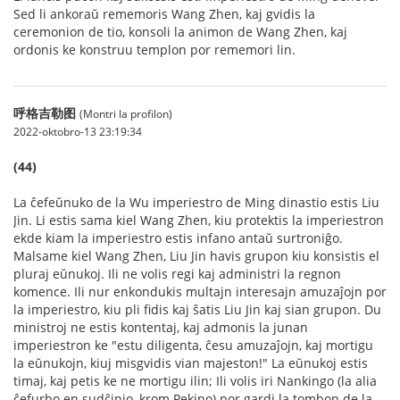
Sed li ankoraŭ rememoris Wang Zhen, kaj gvidis la
ceremonion de tio, konsoli la animon de Wang Zhen, kaj
ordonis ke konstruu templon por rememori lin.
呼格吉勒图
(Montri la profilon)
2022-oktobro-13 23:19:34
(44)
La ĉefeŭnuko de la Wu imperiestro de Ming dinastio estis Liu
Jin. Li estis sama kiel Wang Zhen, kiu protektis la imperiestron
ekde kiam la imperiestro estis infano antaŭ surtroniĝo.
Malsame kiel Wang Zhen, Liu Jin havis grupon kiu konsistis el
pluraj eŭnukoj. Ili ne volis regi kaj administri la regnon
komence. Ili nur enkondukis multajn interesajn amuzaĵojn por
la imperiestro, kiu pli fidis kaj ŝatis Liu Jin kaj sian grupon. Du
ministroj ne estis kontentaj, kaj admonis la junan
imperiestron ke "estu diligenta, ĉesu amuzaĵojn, kaj mortigu
la eŭnukojn, kiuj misgvidis vian majeston!" La eŭnukoj estis
timaj, kaj petis ke ne mortigu ilin; Ili volis iri Nankingo (la alia
ĉefurbo en sudĉinio, krom Pekino) por gardi la tombon de la