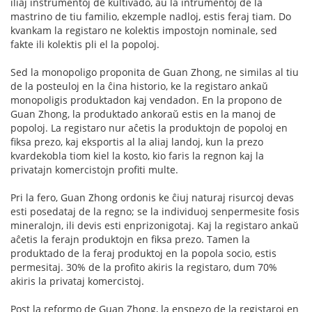
iliaj instrumentoj de kultivado, aŭ la intrumentoj de la
mastrino de tiu familio, ekzemple nadloj, estis feraj tiam. Do
kvankam la registaro ne kolektis impostojn nominale, sed
fakte ili kolektis pli el la popoloj.
Sed la monopoligo proponita de Guan Zhong, ne similas al tiu
de la posteuloj en la ĉina historio, ke la registaro ankaŭ
monopoligis produktadon kaj vendadon. En la propono de
Guan Zhong, la produktado ankoraŭ estis en la manoj de
popoloj. La registaro nur aĉetis la produktojn de popoloj en
fiksa prezo, kaj eksportis al la aliaj landoj, kun la prezo
kvardekobla tiom kiel la kosto, kio faris la regnon kaj la
privatajn komercistojn profiti multe.
Pri la fero, Guan Zhong ordonis ke ĉiuj naturaj risurcoj devas
esti posedataj de la regno; se la individuoj senpermesite fosis
mineralojn, ili devis esti enprizonigotaj. Kaj la registaro ankaŭ
aĉetis la ferajn produktojn en fiksa prezo. Tamen la
produktado de la feraj produktoj en la popola socio, estis
permesitaj. 30% de la profito akiris la registaro, dum 70%
akiris la privataj komercistoj.
Post la reformo de Guan Zhong, la enspezo de la registaroj en