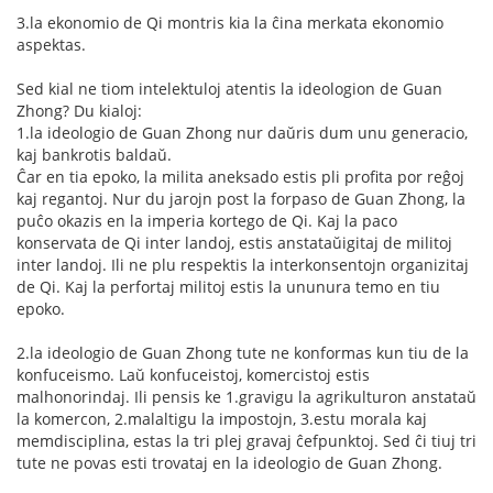
3.la ekonomio de Qi montris kia la ĉina merkata ekonomio
aspektas.
Sed kial ne tiom intelektuloj atentis la ideologion de Guan
Zhong? Du kialoj:
1.la ideologio de Guan Zhong nur daŭris dum unu generacio,
kaj bankrotis baldaŭ.
Ĉar en tia epoko, la milita aneksado estis pli profita por reĝoj
kaj regantoj. Nur du jarojn post la forpaso de Guan Zhong, la
puĉo okazis en la imperia kortego de Qi. Kaj la paco
konservata de Qi inter landoj, estis anstataŭigitaj de militoj
inter landoj. Ili ne plu respektis la interkonsentojn organizitaj
de Qi. Kaj la perfortaj militoj estis la ununura temo en tiu
epoko.
2.la ideologio de Guan Zhong tute ne konformas kun tiu de la
konfuceismo. Laŭ konfuceistoj, komercistoj estis
malhonorindaj. Ili pensis ke 1.gravigu la agrikulturon anstataŭ
la komercon, 2.malaltigu la impostojn, 3.estu morala kaj
memdisciplina, estas la tri plej gravaj ĉefpunktoj. Sed ĉi tiuj tri
tute ne povas esti trovataj en la ideologio de Guan Zhong.