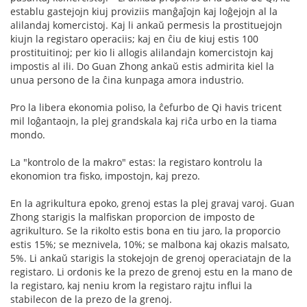
establu gastejojn kiuj proviziis manĝaĵojn kaj loĝejojn al la
alilandaj komercistoj. Kaj li ankaŭ permesis la prostituejojn
kiujn la registaro operaciis; kaj en ĉiu de kiuj estis 100
prostituitinoj; per kio li allogis alilandajn komercistojn kaj
impostis al ili. Do Guan Zhong ankaŭ estis admirita kiel la
unua persono de la ĉina kunpaga amora industrio.
Pro la libera ekonomia poliso, la ĉefurbo de Qi havis tricent
mil loĝantaojn, la plej grandskala kaj riĉa urbo en la tiama
mondo.
La "kontrolo de la makro" estas: la registaro kontrolu la
ekonomion tra fisko, impostojn, kaj prezo.
En la agrikultura epoko, grenoj estas la plej gravaj varoj. Guan
Zhong starigis la malfiskan proporcion de imposto de
agrikulturo. Se la rikolto estis bona en tiu jaro, la proporcio
estis 15%; se meznivela, 10%; se malbona kaj okazis malsato,
5%. Li ankaŭ starigis la stokejojn de grenoj operaciatajn de la
registaro. Li ordonis ke la prezo de grenoj estu en la mano de
la registaro, kaj neniu krom la registaro rajtu influi la
stabilecon de la prezo de la grenoj.