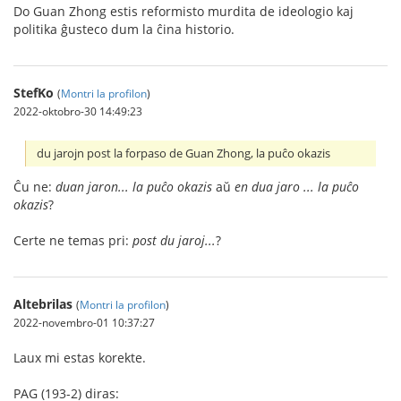
Do Guan Zhong estis reformisto murdita de ideologio kaj
politika ĝusteco dum la ĉina historio.
StefKo
(
Montri la profilon
)
2022-oktobro-30 14:49:23
du jarojn post la forpaso de Guan Zhong, la puĉo okazis
Ĉu ne:
duan jaron... la puĉo okazis
aŭ
en dua jaro ... la puĉo
okazis
?
Certe ne temas pri:
post du jaroj...
?
Altebrilas
(
Montri la profilon
)
2022-novembro-01 10:37:27
Laux mi estas korekte.
PAG (193-2) diras: