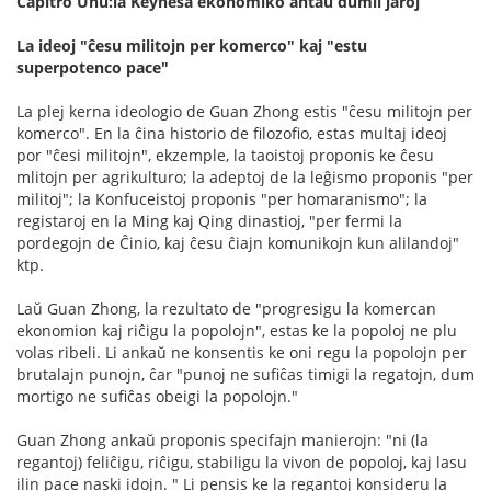
Ĉapitro Unu:la Keynesa ekonomiko antaŭ dumil jaroj
La ideoj "ĉesu militojn per komerco" kaj "estu
superpotenco pace"
La plej kerna ideologio de Guan Zhong estis "ĉesu militojn per
komerco". En la ĉina historio de filozofio, estas multaj ideoj
por "ĉesi militojn", ekzemple, la taoistoj proponis ke ĉesu
mlitojn per agrikulturo; la adeptoj de la leĝismo proponis "per
militoj"; la Konfuceistoj proponis "per homaranismo"; la
registaroj en la Ming kaj Qing dinastioj, "per fermi la
pordegojn de Ĉinio, kaj ĉesu ĉiajn komunikojn kun alilandoj"
ktp.
Laŭ Guan Zhong, la rezultato de "progresigu la komercan
ekonomion kaj riĉigu la popolojn", estas ke la popoloj ne plu
volas ribeli. Li ankaŭ ne konsentis ke oni regu la popolojn per
brutalajn punojn, ĉar "punoj ne sufiĉas timigi la regatojn, dum
mortigo ne sufiĉas obeigi la popolojn."
Guan Zhong ankaŭ proponis specifajn manierojn: "ni (la
regantoj) feliĉigu, riĉigu, stabiligu la vivon de popoloj, kaj lasu
ilin pace naski idojn. " Li pensis ke la regantoj konsideru la