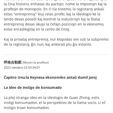
la ĉina historio, enhavas du partojn, nome la impostojn kaj la
profitojn de monopolo. En ĉi tia sistemo, la registaroj ankaŭ
estas "entreprenoj" kiuj celas profiti, kaj la ideologio ke la
lando devas posedi kaj kontroli la industriojn kaj la ŝtataj
entreprenoj devas okupi la ĉefajn poziciojn en la ekonomio,
estas enradikigitaj en la cerbo de ĉinoj.
Kaj la privataj entreprenoj, nur klopodas vivi sub la subpremo
de la registaroj, ĝis nun, kaj ankoraŭ plu ĝis estonto.
呼格吉勒图
(Montri la profilon)
2022-oktobro-23 03:34:01
Ĉapitro Unu:la Keynesa ekonomiko antaŭ dumil jaroj
La ideo de instigo de konsumado
La plej stranga ideo en la ideologio de Guan Zhong, estis
instigi konsumadon, el la perspektivo de la tiama socio. Li eĉ
instigis troan konsumadon.