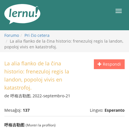
Al
la
Men
enhavo
Forumo
Pri ĉio cetera
La alia flanko de la ĉina historio: frenezuloj regis la landon,
popoloj vivis en katastrofoj.
La alia flanko de la ĉina
Respondi
historio: frenezuloj regis la
landon, popoloj vivis en
katastrofoj.
de 呼格吉勒图, 2022-septembro-21
Mesaĝoj:
137
Lingvo:
Esperanto
呼格吉勒图
(Montri la profilon)