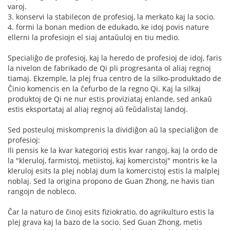
varoj.
3. konservi la stabilecon de profesioj, la merkato kaj la socio.
4. formi la bonan medion de edukado, ke idoj povis nature
ellerni la profesiojn el siaj antaŭuloj en tiu medio.
Specialiĝo de profesioj, kaj la heredo de profesioj de idoj, faris
la nivelon de fabrikado de Qi pli progresanta ol aliaj regnoj
tiamaj. Ekzemple, la plej frua centro de la silko-produktado de
Ĉinio komencis en la ĉefurbo de la regno Qi. Kaj la silkaj
produktoj de Qi ne nur estis proviziataj enlande, sed ankaŭ
estis eksportataj al aliaj regnoj aŭ feŭdalistaj landoj.
Sed posteuloj miskomprenis la dividiĝon aŭ la specialiĝon de
profesioj:
Ili pensis ke la kvar kategorioj estis kvar rangoj, kaj la ordo de
la "kleruloj, farmistoj, metiistoj, kaj komercistoj" montris ke la
kleruloj esits la plej noblaj dum la komercistoj estis la malplej
noblaj. Sed la origina propono de Guan Zhong, ne havis tian
rangojn de nobleco.
Ĉar la naturo de ĉinoj esits fiziokratio, do agrikulturo estis la
plej grava kaj la bazo de la socio. Sed Guan Zhong, metis