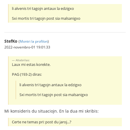
li alvenis tri tagojn antaux la edzigxo
Sxi mortis tri tagojn post sia malsanigxo
StefKo
(
Montri la profilon
)
2022-novembro-01 19:01:33
Altebrilas:
Laux mi estas korekte.
PAG (193-2) diras:
li alvenis tri tagojn antaux la edzigxo
Sxi mortis tri tagojn post sia malsanigxo
Mi konsideris du situaciojn. En la dua mi skribis:
Certe ne temas pri: post du jaroj...?