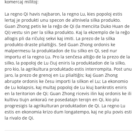
komercaj militoj:
La regno Qi havis najbaron, la regno Lu, kies popoloj estis
lertaj je produkti unu specon de altnivela silka produkto.
Guan Zhong petis ke la reĝo de Qi (la menciita Duko Huan de
Qi) vestu sin per la silka produkto. Kaj la ekzemplo de la reĝo
allogis pli da riĉuloj sekvi kaj imiti. La prezo de la silka
produkto draste plialtiĝis. Sed Guan Zhong ordonis ke
malpermesu la produktadon de tiu silko en Qi, sed nur
importu el la regno Lu. Pro la senĉesa altiĝo de la prezo de la
silko, la popoloj de Lu ĉiuj eniris la produktadon de la silko,
pro kio, la agrikultura produktado estis interrompita. Post unu
jaro, la prezo de grenoj en Lu plialtiĝis; kaj Guan Zhong
abrupte ordonis ke ĉesu importi la silkon el Lu; La ekonomio
de Lu kolapsis, kaj multaj popoloj de Lu kiuj bankrotis eniris
en la teritorion de Qi; Guan Zhong ricevis ilin kaj ordonis ke ili
kultivu tiujn ankoraŭ ne posedatajn terojn en Qi, kio plu
progresigis la agrikulturan produktadon de Qi. La regno Lu
estis en ekonomia krizo dum longatempo, kaj ne plu povis esti
la rivalo de Qi.