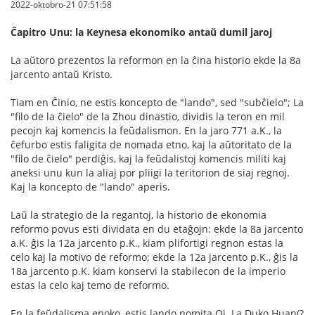
2022-oktobro-21 07:51:58
Ĉapitro Unu: la Keynesa ekonomiko antaŭ dumil jaroj
La aŭtoro prezentos la reformon en la ĉina historio ekde la 8a
jarcento antaŭ Kristo.
Tiam en Ĉinio, ne estis koncepto de "lando", sed "subĉielo"; La
"filo de la ĉielo" de la Zhou dinastio, dividis la teron en mil
pecojn kaj komencis la feŭdalismon. En la jaro 771 a.K., la
ĉefurbo estis faligita de nomada etno, kaj la aŭtoritato de la
"filo de ĉielo" perdiĝis, kaj la feŭdalistoj komencis militi kaj
aneksi unu kun la aliaj por pliigi la teritorion de siaj regnoj.
Kaj la koncepto de "lando" aperis.
Laŭ la strategio de la regantoj, la historio de ekonomia
reformo povus esti dividata en du etaĝojn: ekde la 8a jarcento
a.K. ĝis la 12a jarcento p.K., kiam plifortigi regnon estas la
celo kaj la motivo de reformo; ekde la 12a jarcento p.K., ĝis la
18a jarcento p.K. kiam konservi la stabilecon de la imperio
estas la celo kaj temo de reformo.
En la feŭdalisma epoko, estis lando nomita Qi. La Duko Huan(?