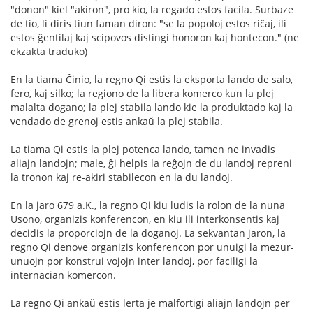
"donon" kiel "akiron", pro kio, la regado estos facila. Surbaze
de tio, li diris tiun faman diron: "se la popoloj estos riĉaj, ili
estos ĝentilaj kaj scipovos distingi honoron kaj hontecon." (ne
ekzakta traduko)
En la tiama Ĉinio, la regno Qi estis la eksporta lando de salo,
fero, kaj silko; la regiono de la libera komerco kun la plej
malalta dogano; la plej stabila lando kie la produktado kaj la
vendado de grenoj estis ankaŭ la plej stabila.
La tiama Qi estis la plej potenca lando, tamen ne invadis
aliajn landojn; male, ĝi helpis la reĝojn de du landoj repreni
la tronon kaj re-akiri stabilecon en la du landoj.
En la jaro 679 a.K., la regno Qi kiu ludis la rolon de la nuna
Usono, organizis konferencon, en kiu ili interkonsentis kaj
decidis la proporciojn de la doganoj. La sekvantan jaron, la
regno Qi denove organizis konferencon por unuigi la mezur-
unuojn por konstrui vojojn inter landoj, por faciligi la
internacian komercon.
La regno Qi ankaŭ estis lerta je malfortigi aliajn landojn per