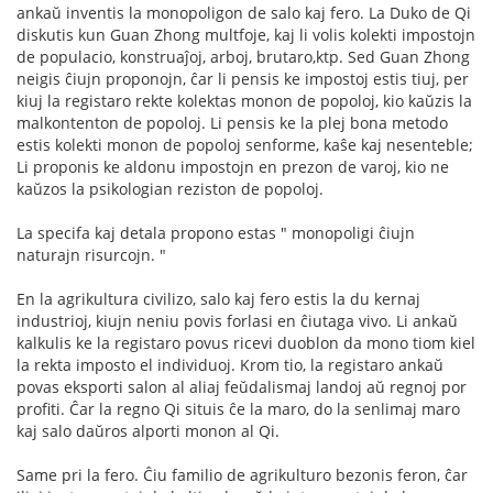
ankaŭ inventis la monopoligon de salo kaj fero. La Duko de Qi
diskutis kun Guan Zhong multfoje, kaj li volis kolekti impostojn
de populacio, konstruaĵoj, arboj, brutaro,ktp. Sed Guan Zhong
neigis ĉiujn proponojn, ĉar li pensis ke impostoj estis tiuj, per
kiuj la registaro rekte kolektas monon de popoloj, kio kaŭzis la
malkontenton de popoloj. Li pensis ke la plej bona metodo
estis kolekti monon de popoloj senforme, kaŝe kaj nesenteble;
Li proponis ke aldonu impostojn en prezon de varoj, kio ne
kaŭzos la psikologian reziston de popoloj.
La specifa kaj detala propono estas " monopoligi ĉiujn
naturajn risurcojn. "
En la agrikultura civilizo, salo kaj fero estis la du kernaj
industrioj, kiujn neniu povis forlasi en ĉiutaga vivo. Li ankaŭ
kalkulis ke la registaro povus ricevi duoblon da mono tiom kiel
la rekta imposto el individuoj. Krom tio, la registaro ankaŭ
povas eksporti salon al aliaj feŭdalismaj landoj aŭ regnoj por
profiti. Ĉar la regno Qi situis ĉe la maro, do la senlimaj maro
kaj salo daŭros alporti monon al Qi.
Same pri la fero. Ĉiu familio de agrikulturo bezonis feron, ĉar