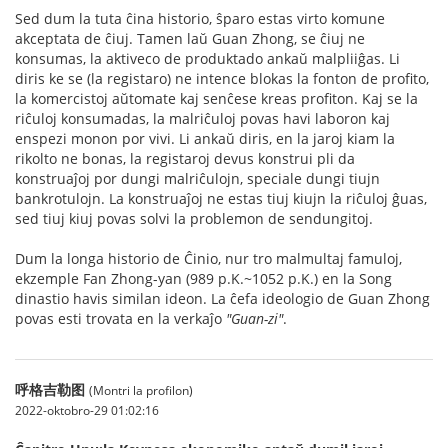
Sed dum la tuta ĉina historio, ŝparo estas virto komune
akceptata de ĉiuj. Tamen laŭ Guan Zhong, se ĉiuj ne
konsumas, la aktiveco de produktado ankaŭ malpliiĝas. Li
diris ke se (la registaro) ne intence blokas la fonton de profito,
la komercistoj aŭtomate kaj senĉese kreas profiton. Kaj se la
riĉuloj konsumadas, la malriĉuloj povas havi laboron kaj
enspezi monon por vivi. Li ankaŭ diris, en la jaroj kiam la
rikolto ne bonas, la registaroj devus konstrui pli da
konstruaĵoj por dungi malriĉulojn, speciale dungi tiujn
bankrotulojn. La konstruaĵoj ne estas tiuj kiujn la riĉuloj ĝuas,
sed tiuj kiuj povas solvi la problemon de sendungitoj.
Dum la longa historio de Ĉinio, nur tro malmultaj famuloj,
ekzemple Fan Zhong-yan (989 p.K.~1052 p.K.) en la Song
dinastio havis similan ideon. La ĉefa ideologio de Guan Zhong
povas esti trovata en la verkaĵo
"Guan-zi"
.
呼格吉勒图
(Montri la profilon)
2022-oktobro-29 01:02:16