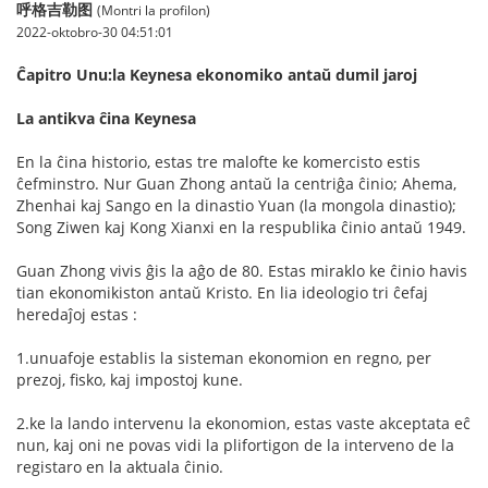
呼格吉勒图
(Montri la profilon)
2022-oktobro-30 04:51:01
Ĉapitro Unu:la Keynesa ekonomiko antaŭ dumil jaroj
La antikva ĉina Keynesa
En la ĉina historio, estas tre malofte ke komercisto estis
ĉefminstro. Nur Guan Zhong antaŭ la centriĝa ĉinio; Ahema,
Zhenhai kaj Sango en la dinastio Yuan (la mongola dinastio);
Song Ziwen kaj Kong Xianxi en la respublika ĉinio antaŭ 1949.
Guan Zhong vivis ĝis la aĝo de 80. Estas miraklo ke ĉinio havis
tian ekonomikiston antaŭ Kristo. En lia ideologio tri ĉefaj
heredaĵoj estas :
1.unuafoje establis la sisteman ekonomion en regno, per
prezoj, fisko, kaj impostoj kune.
2.ke la lando intervenu la ekonomion, estas vaste akceptata eĉ
nun, kaj oni ne povas vidi la plifortigon de la interveno de la
registaro en la aktuala ĉinio.