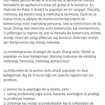
von Hayek pensis ke kaj la orienta kaj la okcidenta mondo,
konsideris ke agrikulturo estas pli grava ol la komerco. En
Πολιτεία
de Plato, li dividis la popolojn en tri rangojn: filozofoj,
militistoj, kaj komercistoj & metiistoj & farmistoj; Dum en la
tiama ĉinio, la adepto de Konfuceismo konsideris ke
komercistoj estis malnoblaj personoj. Sed la ĉefministro de Qi,
Guan Zhong, kiel menciite, estis komercisto, kaj merkantilisto.
Li plifortigis la regnon Qi, per la metodo de komercisto, NOME,
aranĝi risurcojn, pliigi efikecon, kaj konstrui diversajn ordojn
per kompromiso kaj mildaj metodoj.
La miskomprenita strategio de Guan Zhong estis "dividi la
popolojn en kvar kategoriojn: kleruloj (inkluzive de edukitaj
militistoj), farmistoj, metiistoj, komercistoj"
La ĉefpunkto de la poliso, estis dividi popolojn en kvar
kategoriojn, kaj ke ili kune loĝu en specifa regiono laŭ sia
profesio.
Li pensis ke la avantaĝo de la divido, estis :
1. samaj profesiuloj loĝis kune, havante avantaĝon al plialtigi
la profesian nivelon.
2. plibonigi kaj instigi la produktadon kaj la cirkuladon de