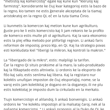
"metiistoj kaj komercistoj" egale kaj kune kun "kleruloj kaj
farmistoj", konsiderante ke ĉiuj kvar kategorioj estis la bazo de
la regno, kio tamen ne estis ĝenerale akceptata de la tiamaj
aristokratoj en la regno Qi, eĉ en la tuta tiama Ĉinio.
Li kunmetis la komercon kaj metion kune kun agrikulturo,
ĝuste pro ke li estis komercisto kaj li jam rekonis ke la profito
de komerco estis multe pli ol agrikulturo. Kaj la vara ekonomio
estis la plej efika metodo por plifortigi regnon. Li ankaŭ faris
reformon de impostoj, prezo ktp, en Qi. Kaj lia strategio povas
esti konkludata kiel "liberigi la mikron, kaj kontroli la makron."
La "liberigado de la mikro", estis: malpliigi la tarifon.
Ĉar la regno Qi situis proksime al la maro, la salo-produktado
kaj la fiŝkaptado estis altnivela. Li ordonis ke la eksporto de
fiŝo kaj salo, estis senlima kaj libera. Kaj la registaro nur
kolektis unufojan imposton de ĉiuj eksportaĵoj, nome, se la
varoj estis jam koletikitaj je dogano en la doganejo, ili ne plu
estis kolektotaj je imposto dum la cirkulado en la merkato.
Tiujn komercistojn el alilandoj, li ankaŭ bonvenigis. Li ankaŭ
ordonis ke "ne kolektu impostojn al la malsataj ĉaroj, nek al la
paŝantaj komercistoj. " Li ankaŭ proponis al la Duko de Qi, ke