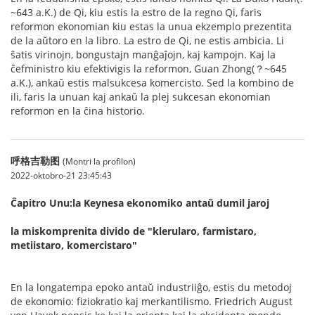
~643 a.K.) de Qi, kiu estis la estro de la regno Qi, faris
reformon ekonomian kiu estas la unua ekzemplo prezentita
de la aŭtoro en la libro. La estro de Qi, ne estis ambicia. Li
ŝatis virinojn, bongustajn manĝaĵojn, kaj kampojn. Kaj la
ĉefministro kiu efektivigis la reformon, Guan Zhong(？~645
a.K.), ankaŭ estis malsukcesa komercisto. Sed la kombino de
ili, faris la unuan kaj ankaŭ la plej sukcesan ekonomian
reformon en la ĉina historio.
呼格吉勒图
(Montri la profilon)
2022-oktobro-21 23:45:43
Ĉapitro Unu:la Keynesa ekonomiko antaŭ dumil jaroj
la miskomprenita divido de "klerularo, farmistaro,
metiistaro, komercistaro"
En la longatempa epoko antaŭ industriiĝo, estis du metodoj
de ekonomio: fiziokratio kaj merkantilismo. Friedrich August