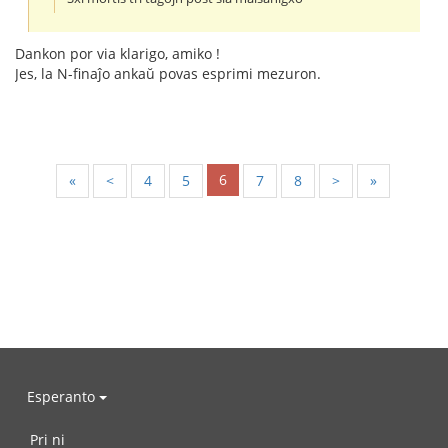
Dankon por via klarigo, amiko !
Jes, la N-finaĵo ankaŭ povas esprimi mezuron.
6
«
<
4
5
7
8
>
»
Esperanto
Pri ni