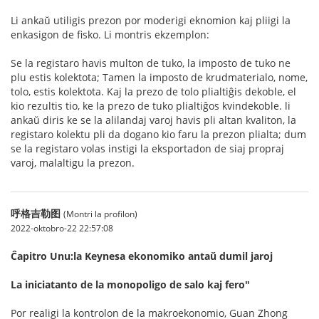
Li ankaŭ utiligis prezon por moderigi eknomion kaj pliigi la
enkasigon de fisko. Li montris ekzemplon:
Se la registaro havis multon de tuko, la imposto de tuko ne
plu estis kolektota; Tamen la imposto de krudmaterialo, nome,
tolo, estis kolektota. Kaj la prezo de tolo plialtiĝis dekoble, el
kio rezultis tio, ke la prezo de tuko plialtiĝos kvindekoble. li
ankaŭ diris ke se la alilandaj varoj havis pli altan kvaliton, la
registaro kolektu pli da dogano kio faru la prezon plialta; dum
se la registaro volas instigi la eksportadon de siaj propraj
varoj, malaltigu la prezon.
呼格吉勒图
(Montri la profilon)
2022-oktobro-22 22:57:08
Ĉapitro Unu:la Keynesa ekonomiko antaŭ dumil jaroj
La iniciatanto de la monopoligo de salo kaj fero"
Por realigi la kontrolon de la makroekonomio, Guan Zhong