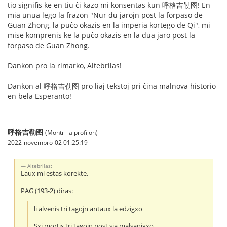
tio signifis ke en tiu ĉi kazo mi konsentas kun 呼格吉勒图! En
mia unua lego la frazon "Nur du jarojn post la forpaso de
Guan Zhong, la puĉo okazis en la imperia kortego de Qi", mi
mise komprenis ke la puĉo okazis en la dua jaro post la
forpaso de Guan Zhong.
Dankon pro la rimarko, Altebrilas!
Dankon al 呼格吉勒图 pro liaj tekstoj pri ĉina malnova historio
en bela Esperanto!
呼格吉勒图
(Montri la profilon)
2022-novembro-02 01:25:19
Altebrilas:
Laux mi estas korekte.
PAG (193-2) diras:
li alvenis tri tagojn antaux la edzigxo
Sxi mortis tri tagojn post sia malsanigxo