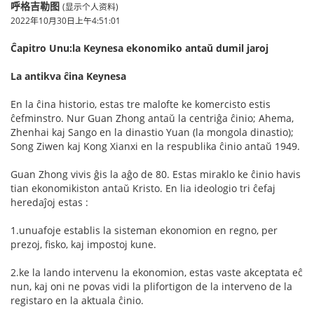
呼格吉勒图
(显示个人资料)
2022年10月30日上午4:51:01
Ĉapitro Unu:la Keynesa ekonomiko antaŭ dumil jaroj
La antikva ĉina Keynesa
En la ĉina historio, estas tre malofte ke komercisto estis
ĉefminstro. Nur Guan Zhong antaŭ la centriĝa ĉinio; Ahema,
Zhenhai kaj Sango en la dinastio Yuan (la mongola dinastio);
Song Ziwen kaj Kong Xianxi en la respublika ĉinio antaŭ 1949.
Guan Zhong vivis ĝis la aĝo de 80. Estas miraklo ke ĉinio havis
tian ekonomikiston antaŭ Kristo. En lia ideologio tri ĉefaj
heredaĵoj estas :
1.unuafoje establis la sisteman ekonomion en regno, per
prezoj, fisko, kaj impostoj kune.
2.ke la lando intervenu la ekonomion, estas vaste akceptata eĉ
nun, kaj oni ne povas vidi la plifortigon de la interveno de la
registaro en la aktuala ĉinio.