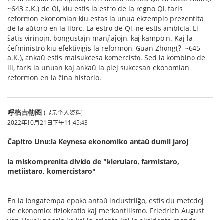
~643 a.K.) de Qi, kiu estis la estro de la regno Qi, faris
reformon ekonomian kiu estas la unua ekzemplo prezentita
de la aŭtoro en la libro. La estro de Qi, ne estis ambicia. Li
ŝatis virinojn, bongustajn manĝaĵojn, kaj kampojn. Kaj la
ĉefministro kiu efektivigis la reformon, Guan Zhong(？~645
a.K.), ankaŭ estis malsukcesa komercisto. Sed la kombino de
ili, faris la unuan kaj ankaŭ la plej sukcesan ekonomian
reformon en la ĉina historio.
呼格吉勒图
(显示个人资料)
2022年10月21日下午11:45:43
Ĉapitro Unu:la Keynesa ekonomiko antaŭ dumil jaroj
la miskomprenita divido de "klerularo, farmistaro,
metiistaro, komercistaro"
En la longatempa epoko antaŭ industriiĝo, estis du metodoj
de ekonomio: fiziokratio kaj merkantilismo. Friedrich August