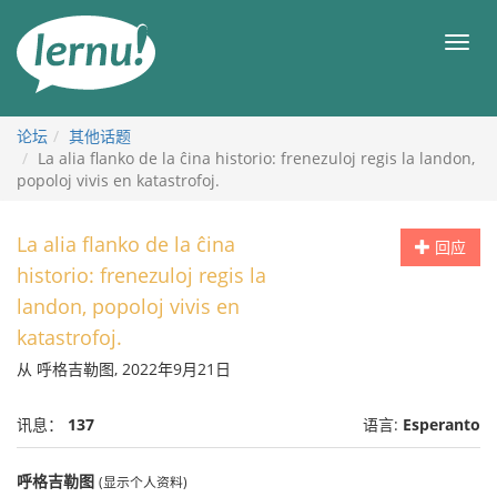
去
目
目
錄
录
頁
论坛
其他话题
La alia flanko de la ĉina historio: frenezuloj regis la landon,
popoloj vivis en katastrofoj.
La alia flanko de la ĉina
回应
historio: frenezuloj regis la
landon, popoloj vivis en
katastrofoj.
从 呼格吉勒图, 2022年9月21日
讯息：
137
语言:
Esperanto
呼格吉勒图
(显示个人资料)