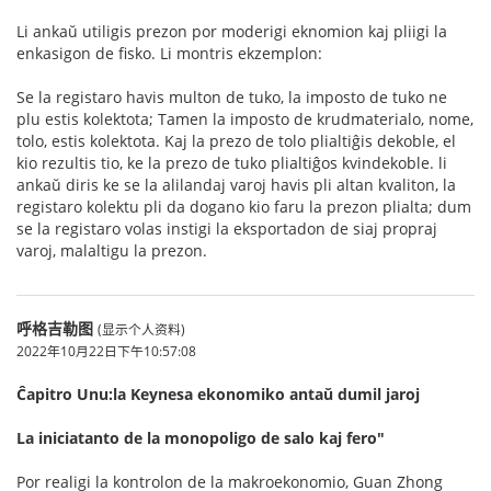
Li ankaŭ utiligis prezon por moderigi eknomion kaj pliigi la
enkasigon de fisko. Li montris ekzemplon:
Se la registaro havis multon de tuko, la imposto de tuko ne
plu estis kolektota; Tamen la imposto de krudmaterialo, nome,
tolo, estis kolektota. Kaj la prezo de tolo plialtiĝis dekoble, el
kio rezultis tio, ke la prezo de tuko plialtiĝos kvindekoble. li
ankaŭ diris ke se la alilandaj varoj havis pli altan kvaliton, la
registaro kolektu pli da dogano kio faru la prezon plialta; dum
se la registaro volas instigi la eksportadon de siaj propraj
varoj, malaltigu la prezon.
呼格吉勒图
(显示个人资料)
2022年10月22日下午10:57:08
Ĉapitro Unu:la Keynesa ekonomiko antaŭ dumil jaroj
La iniciatanto de la monopoligo de salo kaj fero"
Por realigi la kontrolon de la makroekonomio, Guan Zhong