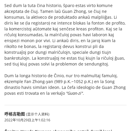
Sed dum la tuta ĉina historio, ŝparo estas virto komune
akceptata de ĉiuj. Tamen laŭ Guan Zhong, se ĉiuj ne
konsumas, la aktiveco de produktado ankaŭ malpliiĝas. Li
diris ke se (la registaro) ne intence blokas la fonton de profito,
la komercistoj aŭtomate kaj senĉese kreas profiton. Kaj se la
riĉuloj konsumadas, la malriĉuloj povas havi laboron kaj
enspezi monon por vivi. Li ankaŭ diris, en la jaroj kiam la
rikolto ne bonas, la registaroj devus konstrui pli da
konstruaĵoj por dungi malriĉulojn, speciale dungi tiujn
bankrotulojn. La konstruaĵoj ne estas tiuj kiujn la riĉuloj ĝuas,
sed tiuj kiuj povas solvi la problemon de sendungitoj.
Dum la longa historio de Ĉinio, nur tro malmultaj famuloj,
ekzemple Fan Zhong-yan (989 p.K.~1052 p.K.) en la Song
dinastio havis similan ideon. La ĉefa ideologio de Guan Zhong
povas esti trovata en la verkaĵo
"Guan-zi"
.
呼格吉勒图
(显示个人资料)
2022年10月29日上午1:02:16