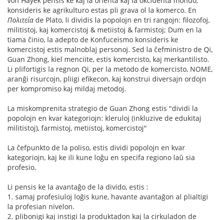
von Hayek pensis ke kaj la orienta kaj la okcidenta mondo,
konsideris ke agrikulturo estas pli grava ol la komerco. En
Πολιτεία
de Plato, li dividis la popolojn en tri rangojn: filozofoj,
militistoj, kaj komercistoj & metiistoj & farmistoj; Dum en la
tiama ĉinio, la adepto de Konfuceismo konsideris ke
komercistoj estis malnoblaj personoj. Sed la ĉefministro de Qi,
Guan Zhong, kiel menciite, estis komercisto, kaj merkantilisto.
Li plifortigis la regnon Qi, per la metodo de komercisto, NOME,
aranĝi risurcojn, pliigi efikecon, kaj konstrui diversajn ordojn
per kompromiso kaj mildaj metodoj.
La miskomprenita strategio de Guan Zhong estis "dividi la
popolojn en kvar kategoriojn: kleruloj (inkluzive de edukitaj
militistoj), farmistoj, metiistoj, komercistoj"
La ĉefpunkto de la poliso, estis dividi popolojn en kvar
kategoriojn, kaj ke ili kune loĝu en specifa regiono laŭ sia
profesio.
Li pensis ke la avantaĝo de la divido, estis :
1. samaj profesiuloj loĝis kune, havante avantaĝon al plialtigi
la profesian nivelon.
2. plibonigi kaj instigi la produktadon kaj la cirkuladon de