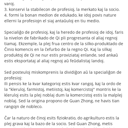
varoj.
3. konservi la stabilecon de profesioj, la merkato kaj la socio.
4. formi la bonan medion de edukado, ke idoj povis nature
ellerni la profesiojn el siaj antaŭuloj en tiu medio.
Specialiĝo de profesioj, kaj la heredo de profesioj de idoj, faris
la nivelon de fabrikado de Qi pli progresanta ol aliaj regnoj
tiamaj. Ekzemple, la plej frua centro de la silko-produktado de
Ĉinio komencis en la ĉefurbo de la regno Qi. Kaj la silkaj
produktoj de Qi ne nur estis proviziataj enlande, sed ankaŭ
estis eksportataj al aliaj regnoj aŭ feŭdalistaj landoj.
Sed posteuloj miskomprenis la dividiĝon aŭ la specialiĝon de
profesioj:
Ili pensis ke la kvar kategorioj estis kvar rangoj, kaj la ordo de
la "kleruloj, farmistoj, metiistoj, kaj komercistoj" montris ke la
kleruloj esits la plej noblaj dum la komercistoj estis la malplej
noblaj. Sed la origina propono de Guan Zhong, ne havis tian
rangojn de nobleco.
Ĉar la naturo de ĉinoj esits fiziokratio, do agrikulturo estis la
plej grava kaj la bazo de la socio. Sed Guan Zhong, metis