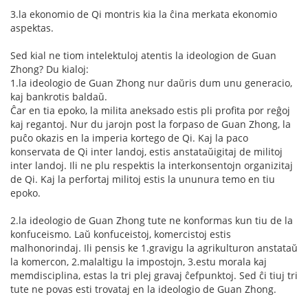
3.la ekonomio de Qi montris kia la ĉina merkata ekonomio
aspektas.
Sed kial ne tiom intelektuloj atentis la ideologion de Guan
Zhong? Du kialoj:
1.la ideologio de Guan Zhong nur daŭris dum unu generacio,
kaj bankrotis baldaŭ.
Ĉar en tia epoko, la milita aneksado estis pli profita por reĝoj
kaj regantoj. Nur du jarojn post la forpaso de Guan Zhong, la
puĉo okazis en la imperia kortego de Qi. Kaj la paco
konservata de Qi inter landoj, estis anstataŭigitaj de militoj
inter landoj. Ili ne plu respektis la interkonsentojn organizitaj
de Qi. Kaj la perfortaj militoj estis la ununura temo en tiu
epoko.
2.la ideologio de Guan Zhong tute ne konformas kun tiu de la
konfuceismo. Laŭ konfuceistoj, komercistoj estis
malhonorindaj. Ili pensis ke 1.gravigu la agrikulturon anstataŭ
la komercon, 2.malaltigu la impostojn, 3.estu morala kaj
memdisciplina, estas la tri plej gravaj ĉefpunktoj. Sed ĉi tiuj tri
tute ne povas esti trovataj en la ideologio de Guan Zhong.