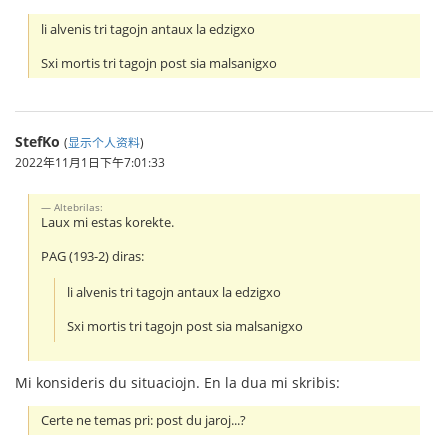
li alvenis tri tagojn antaux la edzigxo
Sxi mortis tri tagojn post sia malsanigxo
StefKo
(
显示个人资料
)
2022年11月1日下午7:01:33
Altebrilas:
Laux mi estas korekte.
PAG (193-2) diras:
li alvenis tri tagojn antaux la edzigxo
Sxi mortis tri tagojn post sia malsanigxo
Mi konsideris du situaciojn. En la dua mi skribis:
Certe ne temas pri: post du jaroj...?