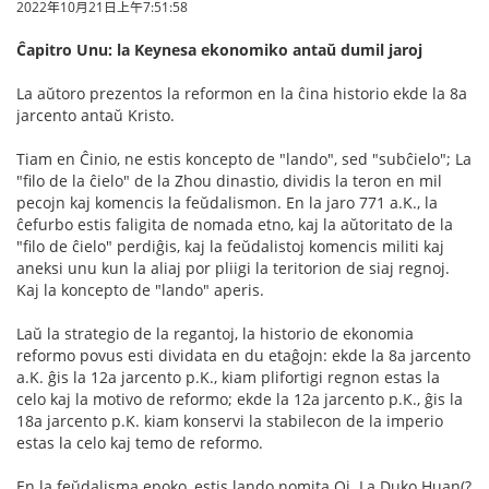
2022年10月21日上午7:51:58
Ĉapitro Unu: la Keynesa ekonomiko antaŭ dumil jaroj
La aŭtoro prezentos la reformon en la ĉina historio ekde la 8a
jarcento antaŭ Kristo.
Tiam en Ĉinio, ne estis koncepto de "lando", sed "subĉielo"; La
"filo de la ĉielo" de la Zhou dinastio, dividis la teron en mil
pecojn kaj komencis la feŭdalismon. En la jaro 771 a.K., la
ĉefurbo estis faligita de nomada etno, kaj la aŭtoritato de la
"filo de ĉielo" perdiĝis, kaj la feŭdalistoj komencis militi kaj
aneksi unu kun la aliaj por pliigi la teritorion de siaj regnoj.
Kaj la koncepto de "lando" aperis.
Laŭ la strategio de la regantoj, la historio de ekonomia
reformo povus esti dividata en du etaĝojn: ekde la 8a jarcento
a.K. ĝis la 12a jarcento p.K., kiam plifortigi regnon estas la
celo kaj la motivo de reformo; ekde la 12a jarcento p.K., ĝis la
18a jarcento p.K. kiam konservi la stabilecon de la imperio
estas la celo kaj temo de reformo.
En la feŭdalisma epoko, estis lando nomita Qi. La Duko Huan(?