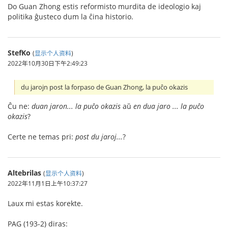
Do Guan Zhong estis reformisto murdita de ideologio kaj
politika ĝusteco dum la ĉina historio.
StefKo
(
显示个人资料
)
2022年10月30日下午2:49:23
du jarojn post la forpaso de Guan Zhong, la puĉo okazis
Ĉu ne:
duan jaron... la puĉo okazis
aŭ
en dua jaro ... la puĉo
okazis
?
Certe ne temas pri:
post du jaroj...
?
Altebrilas
(
显示个人资料
)
2022年11月1日上午10:37:27
Laux mi estas korekte.
PAG (193-2) diras: