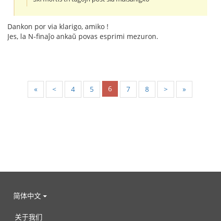
Dankon por via klarigo, amiko !
Jes, la N-finaĵo ankaŭ povas esprimi mezuron.
6
«
<
4
5
7
8
>
»
简体中文
关于我们