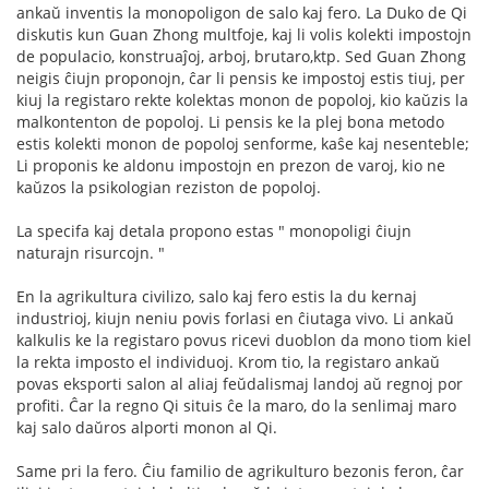
ankaŭ inventis la monopoligon de salo kaj fero. La Duko de Qi
diskutis kun Guan Zhong multfoje, kaj li volis kolekti impostojn
de populacio, konstruaĵoj, arboj, brutaro,ktp. Sed Guan Zhong
neigis ĉiujn proponojn, ĉar li pensis ke impostoj estis tiuj, per
kiuj la registaro rekte kolektas monon de popoloj, kio kaŭzis la
malkontenton de popoloj. Li pensis ke la plej bona metodo
estis kolekti monon de popoloj senforme, kaŝe kaj nesenteble;
Li proponis ke aldonu impostojn en prezon de varoj, kio ne
kaŭzos la psikologian reziston de popoloj.
La specifa kaj detala propono estas " monopoligi ĉiujn
naturajn risurcojn. "
En la agrikultura civilizo, salo kaj fero estis la du kernaj
industrioj, kiujn neniu povis forlasi en ĉiutaga vivo. Li ankaŭ
kalkulis ke la registaro povus ricevi duoblon da mono tiom kiel
la rekta imposto el individuoj. Krom tio, la registaro ankaŭ
povas eksporti salon al aliaj feŭdalismaj landoj aŭ regnoj por
profiti. Ĉar la regno Qi situis ĉe la maro, do la senlimaj maro
kaj salo daŭros alporti monon al Qi.
Same pri la fero. Ĉiu familio de agrikulturo bezonis feron, ĉar