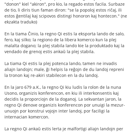
"donon" kiel "akiron", pro kio, la regado estos facila. Surbaze
de tio, li diris tiun faman diron: "se la popoloj estos riĉaj, ili
estos ĝentilaj kaj scipovos distingi honoron kaj hontecon." (ne
ekzakta traduko)
En la tiama Ĉinio, la regno Qi estis la eksporta lando de salo,
fero, kaj silko; la regiono de la libera komerco kun la plej
malalta dogano; la plej stabila lando kie la produktado kaj la
vendado de grenoj estis ankaŭ la plej stabila.
La tiama Qi estis la plej potenca lando, tamen ne invadis
aliajn landojn; male, ĝi helpis la reĝojn de du landoj repreni
la tronon kaj re-akiri stabilecon en la du landoj.
En la jaro 679 a.K., la regno Qi kiu ludis la rolon de la nuna
Usono, organizis konferencon, en kiu ili interkonsentis kaj
decidis la proporciojn de la doganoj. La sekvantan jaron, la
regno Qi denove organizis konferencon por unuigi la mezur-
unuojn por konstrui vojojn inter landoj, por faciligi la
internacian komercon.
La regno Qi ankaŭ estis lerta je malfortigi aliajn landojn per