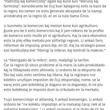
"metiistoj kaj komercistoj" egale kaj kune kun "kleruloj kaj
farmistoj", konsiderante ke ĉiuj kvar kategorioj estis la bazo de
la regno, kio tamen ne estis ĝenerale akceptata de la tiamaj
aristokratoj en la regno Qi, eĉ en la tuta tiama Ĉinio.
Li kunmetis la komercon kaj metion kune kun agrikulturo,
ĝuste pro ke li estis komercisto kaj li jam rekonis ke la profito
de komerco estis multe pli ol agrikulturo. Kaj la vara ekonomio
estis la plej efika metodo por plifortigi regnon. Li ankaŭ faris
reformon de impostoj, prezo ktp, en Qi. Kaj lia strategio povas
esti konkludata kiel "liberigi la mikron, kaj kontroli la makron."
La "liberigado de la mikro", estis: malpliigi la tarifon.
Ĉar la regno Qi situis proksime al la maro, la salo-produktado
kaj la fiŝkaptado estis altnivela. Li ordonis ke la eksporto de
fiŝo kaj salo, estis senlima kaj libera. Kaj la registaro nur
kolektis unufojan imposton de ĉiuj eksportaĵoj, nome, se la
varoj estis jam koletikitaj je dogano en la doganejo, ili ne plu
estis kolektotaj je imposto dum la cirkulado en la merkato.
Tiujn komercistojn el alilandoj, li ankaŭ bonvenigis. Li ankaŭ
ordonis ke "ne kolektu impostojn al la malsataj ĉaroj, nek al la
paŝantaj komercistoj. " Li ankaŭ proponis al la Duko de Qi, ke