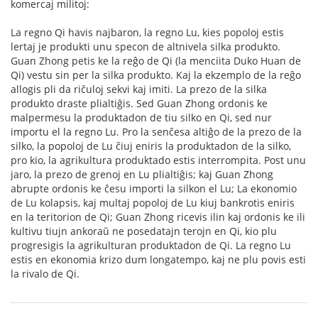
komercaj militoj:
La regno Qi havis najbaron, la regno Lu, kies popoloj estis
lertaj je produkti unu specon de altnivela silka produkto.
Guan Zhong petis ke la reĝo de Qi (la menciita Duko Huan de
Qi) vestu sin per la silka produkto. Kaj la ekzemplo de la reĝo
allogis pli da riĉuloj sekvi kaj imiti. La prezo de la silka
produkto draste plialtiĝis. Sed Guan Zhong ordonis ke
malpermesu la produktadon de tiu silko en Qi, sed nur
importu el la regno Lu. Pro la senĉesa altiĝo de la prezo de la
silko, la popoloj de Lu ĉiuj eniris la produktadon de la silko,
pro kio, la agrikultura produktado estis interrompita. Post unu
jaro, la prezo de grenoj en Lu plialtiĝis; kaj Guan Zhong
abrupte ordonis ke ĉesu importi la silkon el Lu; La ekonomio
de Lu kolapsis, kaj multaj popoloj de Lu kiuj bankrotis eniris
en la teritorion de Qi; Guan Zhong ricevis ilin kaj ordonis ke ili
kultivu tiujn ankoraŭ ne posedatajn terojn en Qi, kio plu
progresigis la agrikulturan produktadon de Qi. La regno Lu
estis en ekonomia krizo dum longatempo, kaj ne plu povis esti
la rivalo de Qi.