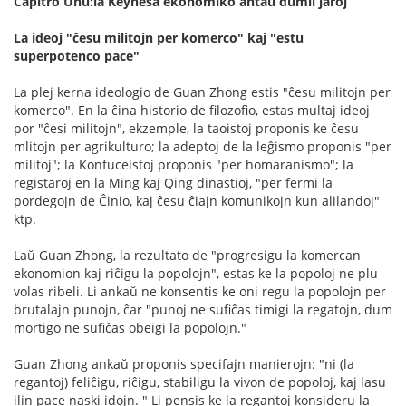
Ĉapitro Unu:la Keynesa ekonomiko antaŭ dumil jaroj
La ideoj "ĉesu militojn per komerco" kaj "estu
superpotenco pace"
La plej kerna ideologio de Guan Zhong estis "ĉesu militojn per
komerco". En la ĉina historio de filozofio, estas multaj ideoj
por "ĉesi militojn", ekzemple, la taoistoj proponis ke ĉesu
mlitojn per agrikulturo; la adeptoj de la leĝismo proponis "per
militoj"; la Konfuceistoj proponis "per homaranismo"; la
registaroj en la Ming kaj Qing dinastioj, "per fermi la
pordegojn de Ĉinio, kaj ĉesu ĉiajn komunikojn kun alilandoj"
ktp.
Laŭ Guan Zhong, la rezultato de "progresigu la komercan
ekonomion kaj riĉigu la popolojn", estas ke la popoloj ne plu
volas ribeli. Li ankaŭ ne konsentis ke oni regu la popolojn per
brutalajn punojn, ĉar "punoj ne sufiĉas timigi la regatojn, dum
mortigo ne sufiĉas obeigi la popolojn."
Guan Zhong ankaŭ proponis specifajn manierojn: "ni (la
regantoj) feliĉigu, riĉigu, stabiligu la vivon de popoloj, kaj lasu
ilin pace naski idojn. " Li pensis ke la regantoj konsideru la