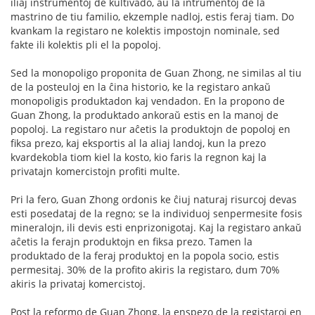
iliaj instrumentoj de kultivado, aŭ la intrumentoj de la
mastrino de tiu familio, ekzemple nadloj, estis feraj tiam. Do
kvankam la registaro ne kolektis impostojn nominale, sed
fakte ili kolektis pli el la popoloj.
Sed la monopoligo proponita de Guan Zhong, ne similas al tiu
de la posteuloj en la ĉina historio, ke la registaro ankaŭ
monopoligis produktadon kaj vendadon. En la propono de
Guan Zhong, la produktado ankoraŭ estis en la manoj de
popoloj. La registaro nur aĉetis la produktojn de popoloj en
fiksa prezo, kaj eksportis al la aliaj landoj, kun la prezo
kvardekobla tiom kiel la kosto, kio faris la regnon kaj la
privatajn komercistojn profiti multe.
Pri la fero, Guan Zhong ordonis ke ĉiuj naturaj risurcoj devas
esti posedataj de la regno; se la individuoj senpermesite fosis
mineralojn, ili devis esti enprizonigotaj. Kaj la registaro ankaŭ
aĉetis la ferajn produktojn en fiksa prezo. Tamen la
produktado de la feraj produktoj en la popola socio, estis
permesitaj. 30% de la profito akiris la registaro, dum 70%
akiris la privataj komercistoj.
Post la reformo de Guan Zhong, la enspezo de la registaroj en