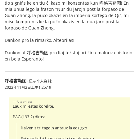
tio signifis ke en tiu ĉi kazo mi konsentas kun 呼格吉勒图! En
mia unua lego la frazon "Nur du jarojn post la forpaso de
Guan Zhong, la puĉo okazis en la imperia kortego de Qi", mi
mise komprenis ke la puĉo okazis en la dua jaro post la
forpaso de Guan Zhong.
Dankon pro la rimarko, Altebrilas!
Dankon al 呼格吉勒图 pro liaj tekstoj pri ĉina malnova historio
en bela Esperanto!
呼格吉勒图
(显示个人资料)
2022年11月2日上午1:25:19
Altebrilas:
Laux mi estas korekte.
PAG (193-2) diras:
li alvenis tri tagojn antaux la edzigxo
Sxi mortis tri tagojn post sia malsanigxo