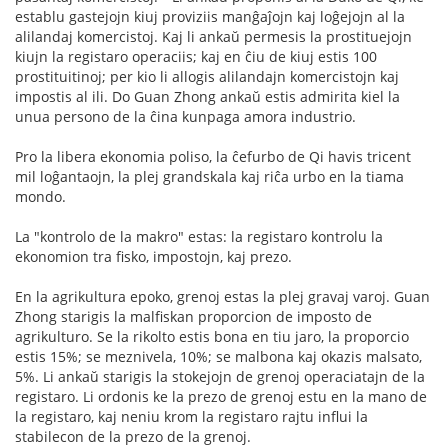
establu gastejojn kiuj proviziis manĝaĵojn kaj loĝejojn al la
alilandaj komercistoj. Kaj li ankaŭ permesis la prostituejojn
kiujn la registaro operaciis; kaj en ĉiu de kiuj estis 100
prostituitinoj; per kio li allogis alilandajn komercistojn kaj
impostis al ili. Do Guan Zhong ankaŭ estis admirita kiel la
unua persono de la ĉina kunpaga amora industrio.
Pro la libera ekonomia poliso, la ĉefurbo de Qi havis tricent
mil loĝantaojn, la plej grandskala kaj riĉa urbo en la tiama
mondo.
La "kontrolo de la makro" estas: la registaro kontrolu la
ekonomion tra fisko, impostojn, kaj prezo.
En la agrikultura epoko, grenoj estas la plej gravaj varoj. Guan
Zhong starigis la malfiskan proporcion de imposto de
agrikulturo. Se la rikolto estis bona en tiu jaro, la proporcio
estis 15%; se meznivela, 10%; se malbona kaj okazis malsato,
5%. Li ankaŭ starigis la stokejojn de grenoj operaciatajn de la
registaro. Li ordonis ke la prezo de grenoj estu en la mano de
la registaro, kaj neniu krom la registaro rajtu influi la
stabilecon de la prezo de la grenoj.