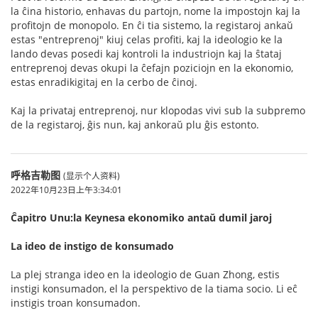
la ĉina historio, enhavas du partojn, nome la impostojn kaj la
profitojn de monopolo. En ĉi tia sistemo, la registaroj ankaŭ
estas "entreprenoj" kiuj celas profiti, kaj la ideologio ke la
lando devas posedi kaj kontroli la industriojn kaj la ŝtataj
entreprenoj devas okupi la ĉefajn poziciojn en la ekonomio,
estas enradikigitaj en la cerbo de ĉinoj.
Kaj la privataj entreprenoj, nur klopodas vivi sub la subpremo
de la registaroj, ĝis nun, kaj ankoraŭ plu ĝis estonto.
呼格吉勒图
(显示个人资料)
2022年10月23日上午3:34:01
Ĉapitro Unu:la Keynesa ekonomiko antaŭ dumil jaroj
La ideo de instigo de konsumado
La plej stranga ideo en la ideologio de Guan Zhong, estis
instigi konsumadon, el la perspektivo de la tiama socio. Li eĉ
instigis troan konsumadon.