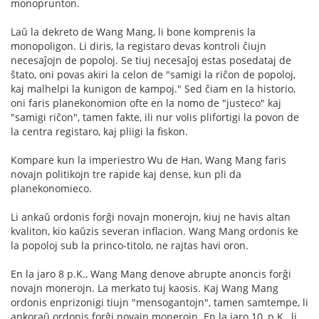
monoprunton.
Laŭ la dekreto de Wang Mang, li bone komprenis la
monopoligon. Li diris, la registaro devas kontroli ĉiujn
necesaĵojn de popoloj. Se tiuj necesaĵoj estas posedataj de
ŝtato, oni povas akiri la celon de "samigi la riĉon de popoloj,
kaj malhelpi la kunigon de kampoj." Sed ĉiam en la historio,
oni faris planekonomion ofte en la nomo de "justeco" kaj
"samigi riĉon", tamen fakte, ili nur volis plifortigi la povon de
la centra registaro, kaj pliigi la fiskon.
Kompare kun la imperiestro Wu de Han, Wang Mang faris
novajn politikojn tre rapide kaj dense, kun pli da
planekonomieco.
Li ankaŭ ordonis forĝi novajn monerojn, kiuj ne havis altan
kvaliton, kio kaŭzis severan inflacion. Wang Mang ordonis ke
la popoloj sub la princo-titolo, ne rajtas havi oron.
En la jaro 8 p.K., Wang Mang denove abrupte anoncis forĝi
novajn monerojn. La merkato tuj kaosis. Kaj Wang Mang
ordonis enprizonigi tiujn "mensogantojn", tamen samtempe, li
ankoraŭ ordonis forĝi novajn monerojn. En la jaro 10, p.K., li