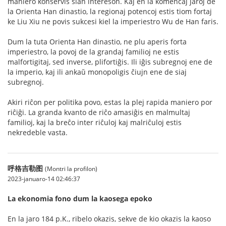
maniero konservis sian intereson. Kaj en la komencaj jaroj de
la Orienta Han dinastio, la regionaj potencoj estis tiom fortaj
ke Liu Xiu ne povis sukcesi kiel la imperiestro Wu de Han faris.
Dum la tuta Orienta Han dinastio, ne plu aperis forta
imperiestro, la povoj de la grandaj familioj ne estis
malfortigitaj, sed inverse, plifortiĝis. Ili iĝis subregnoj ene de
la imperio, kaj ili ankaŭ monopoligis ĉiujn ene de siaj
subregnoj.
Akiri riĉon per politika povo, estas la plej rapida maniero por
riĉiĝi. La granda kvanto de riĉo amasiĝis en malmultaj
familioj, kaj la breĉo inter riĉuloj kaj malriĉuloj estis
nekredeble vasta.
呼格吉勒图
(Montri la profilon)
2023-januaro-14 02:46:37
La ekonomia fono dum la kaosega epoko
En la jaro 184 p.K., ribelo okazis, sekve de kio okazis la kaoso