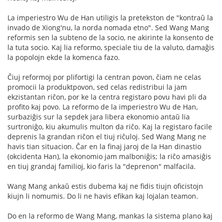
La imperiestro Wu de Han utiligis la pretekston de "kontraŭ la
invado de Xiong'nu, la norda nomada etno". Sed Wang Mang
reformis sen la subteno de la socio, ne akirinte la konsento de
la tuta socio. Kaj lia reformo, speciale tiu de la valuto, damaĝis
la popolojn ekde la komenca fazo.
Ĉiuj reformoj por plifortigi la centran povon, ĉiam ne celas
promocii la produktpovon, sed celas redistribui la jam
ekzistantan riĉon, por ke la centra registaro povu havi pli da
profito kaj povo. La reformo de la imperiestro Wu de Han,
surbaziĝis sur la sepdek jara libera ekonomio antaŭ lia
surtroniĝo, kiu akumulis multon da riĉo. Kaj la registaro facile
deprenis la grandan riĉon el tiuj riĉuloj. Sed Wang Mang ne
havis tian situacion. Ĉar en la finaj jaroj de la Han dinastio
(okcidenta Han), la ekonomio jam malboniĝis; la riĉo amasiĝis
en tiuj grandaj familioj, kio faris la "deprenon" malfacila.
Wang Mang ankaŭ estis dubema kaj ne fidis tiujn oficistojn
kiujn li nomumis. Do li ne havis efikan kaj lojalan teamon.
Do en la reformo de Wang Mang, mankas la sistema plano kaj