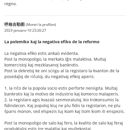
regno.
呼格吉勒图
(Montri la profilon)
2023-januaro-10 23:26:27
La polemiko kaj la negativa efiko de la reformo
La negativa efiko estis ankaŭ evidenta.
Post la monopoligo, la merkato iĝis malaktiva. Multaj
komercistoj kaj mezklasanoj bankrotis.
Post la dekretoj ke oni sciigu al la registaro la kvanton de la
posedaĵoj de riĉuloj, du negativaj efikoj aperis:
1. la riĉo de la popola socio estis perforte neniigita. Multaj
bankrotis kaj la motivo de industrio kaj komerco malaperis.
2. la registaro agis kvazaŭ senmoraluloj, kio trokonsumis la
fidindecon. Kaj popoloj kiuj ne plu fidis la registaron, ne plu
ŝparis monon, sed elspezis tuj kiam kaj tiom kiom ili enspezis.
Post la monopoligo de salo kaj fero, la kvalito de salo kaj feraj
produktaĵoj estis tre malaltaj kaj multekostaj.