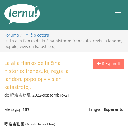
Al
la
Men
enhavo
Forumo
Pri ĉio cetera
La alia flanko de la ĉina historio: frenezuloj regis la landon,
popoloj vivis en katastrofoj.
La alia flanko de la ĉina
Respondi
historio: frenezuloj regis la
landon, popoloj vivis en
katastrofoj.
de 呼格吉勒图, 2022-septembro-21
Mesaĝoj:
137
Lingvo:
Esperanto
呼格吉勒图
(Montri la profilon)