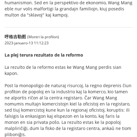
humanismon. Sed en la perspektivo de ekonomio, Wang Mang
eble nur volis malfortigi la grandajn familiojn, kiuj posedis
multon da "sklavoj" kaj kampoj.
呼格吉勒图
(Montri la profilon)
2023-januaro-13 11:12:23
La plej terura rezultato de la reformo
La rezulto de la reformo estas ke Wang Mang perdis sian
kapon.
Post la monopoligo de naturaj risurcoj, la regno deprenis ĉiun
profiton de popoloj en la industrio kaj la komerco, kio tamen
ne alportis riĉon al la centra registaro. Ĉar Wang Mang
nomumis multajn komercistojn kiel la oficistoj en la registaro,
sed tiuj komercistoj kune kun la regionaj oficistoj, koruptis: ili
falsigis la enkasigon kaj elspezon en la konto, kaj faris la
monon en sia privata poŝo. La rezulto estas ke la popoloj
malpliriĉiĝi, dum la fisko de la registaro centra, ankaŭ ne tiom
pliboniĝis.