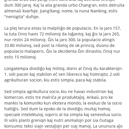
dum 300 jaroj. Kaj la alia granda urbo Chang'an, estis detruita
almenaŭ kvarfoje. Jiang'kang, nome, la nuna Nanking, estis
"neniigita" dufoje.
La plej terura estas la malpliiĝo de populacio. En la jaro 157,
la tuta ĉinio havis 72 milionoj da loĝantoj, kaj ĝis la jaro 265,
nur restis 24 milionoj. Ĝis la jaro 300, la populacio atingis
33.80 milionoj, sed post la ribeloj de ok princoj, duono de
populacio malaperis. Ĝis la okcidenta Ĝin dinastio, ĉinoj nur
estis 15 milionoj.
Longatempa dividiĝo kaj militoj, donis al ĉinoj du karakterojn:
1. voli pacon kaj stabilon eĉ sen libereco kaj homrajto; 2.voli
agrikulturan socion, kiu estis simpla, paca kaj stabila.
Sed simpla agrikultura socio, kiu ne havas industrion kaj
komercon, estis tre malriĉa je produktaĵoj. Ankaŭ, pro ke
mankis la komuniko kun ekstera mondo, la evoluo de la socio
haltiĝis. Sed dum la epoko de la dividiĝo, multaj homoj,
speciale intelektuloj, sopiris al tia simpla kaj senevolua socio.
Ili volis planti grenojn kaj nutri animalojn por sia ĉiutaga
konsumo; teksi siajn vestaĵojn per siaj manoj. La ununura aĵo