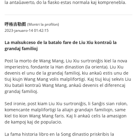
la antaŭaverto, do la fiasko estas normala kaj komprenebla.
呼格吉勒图
(Montri la profilon)
2023-januaro-14 01:42:15
La malsukceso de la batalo fare de Liu Xiu kontraŭ la
grandaj familioj
Post la morto de Wang Mang, Liu Xiu surtroniĝis kiel la nova
imperiestro, fondante la Han dinastion (la orienta). Liu Xiu
devenis el unu de la grandaj familioj, kiu ankaŭ estis unu de
tiuj kiujn Wang Mang volis malplifortigi. Kaj tiuj kiuj sekvis Liu
Xiu batali kontraŭ Wang Mang, ankaŭ devenis el diferencaj
grandaj familioj.
Sed ironie, post kiam Liu Xiu surtroniĝis, li ŝanĝis sian rolon,
komencante malplifortigi la aliajn grandajn familiojn, same
kiel tio kion Wang Mang faris. Kaj li ankaŭ celis la amasigon
de kampoj kaj de populacio.
La fama historia libro en la Song dinastio priskribis la