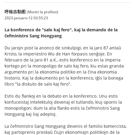
呼格吉勒图
(Montri la profilon)
2023-januaro-12 03:55:23
La konferenco de "salo kaj fero", kaj la demando de la
ĉefministro Sang Hongyang
Du jarojn post la anonco de sinkulpigi, en la jaro 87 antaŭ
Kristo, la imperiestro Wu de Han forpasis senĝoje. En
februaro de la jaro 81 a.K., estis konferenco en la imperia
kortego pri la monopoligo de salo kaj fero, kiu estas granda
argumento pri la ekonomia politiko en la ĉina ekonomia
historio. Kaj la dokumento pri la konferenco, iĝis la bonega
libro "la diskuto de salo kaj fero".
Estis du flankoj en la debato en la konferenco. Unu estis
konfuceistaj intelektuloj devenaj el tutlando, kiuj oponis la
monopoligon; dum la alia flanko estis la ĉefministro Sang
Hongyang kaj liaj adeptoj.
La ĉefministro Sang Hongyang devenis el familio komercista,
kaj partoprenis preskaŭ ĉiujn ekonomiajn politikojn de la