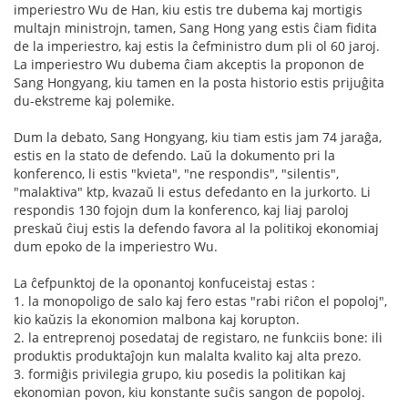
imperiestro Wu de Han, kiu estis tre dubema kaj mortigis
multajn ministrojn, tamen, Sang Hong yang estis ĉiam fidita
de la imperiestro, kaj estis la ĉefministro dum pli ol 60 jaroj.
La imperiestro Wu dubema ĉiam akceptis la proponon de
Sang Hongyang, kiu tamen en la posta historio estis prijuĝita
du-ekstreme kaj polemike.
Dum la debato, Sang Hongyang, kiu tiam estis jam 74 jaraĝa,
estis en la stato de defendo. Laŭ la dokumento pri la
konferenco, li estis "kvieta", "ne respondis", "silentis",
"malaktiva" ktp, kvazaŭ li estus defedanto en la jurkorto. Li
respondis 130 fojojn dum la konferenco, kaj liaj paroloj
preskaŭ ĉiuj estis la defendo favora al la politikoj ekonomiaj
dum epoko de la imperiestro Wu.
La ĉefpunktoj de la oponantoj konfuceistaj estas :
1. la monopoligo de salo kaj fero estas "rabi riĉon el popoloj",
kio kaŭzis la ekonomion malbona kaj korupton.
2. la entreprenoj posedataj de registaro, ne funkciis bone: ili
produktis produktaĵojn kun malalta kvalito kaj alta prezo.
3. formiĝis privilegia grupo, kiu posedis la politikan kaj
ekonomian povon, kiu konstante suĉis sangon de popoloj.