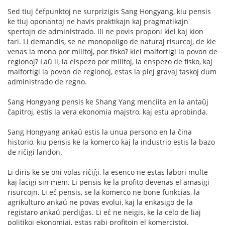
Sed tiuj ĉefpunktoj ne surprizigis Sang Hongyang, kiu pensis
ke tiuj oponantoj ne havis praktikajn kaj pragmatikajn
spertojn de administrado. Ili ne povis proponi kiel kaj kion
fari. Li demandis, se ne monopoligo de naturaj risurcoj, de kie
venas la mono por militoj, por fisko? kiel malfortigi la povon de
regionoj? Laŭ li, la elspezo por militoj, la enspezo de fisko, kaj
malfortigi la povon de regionoj, estas la plej gravaj taskoj dum
administrado de regno.
Sang Hongyang pensis ke Shang Yang menciita en la antaŭj
ĉapitroj, estis la vera ekonomia majstro, kaj estu aprobinda.
Sang Hongyang ankaŭ estis la unua persono en la ĉina
historio, kiu pensis ke la komerco kaj la industrio estis la bazo
de riĉigi landon.
Li diris ke se oni volas riĉiĝi, la esenco ne estas labori multe
kaj lacigi sin mem. Li pensis ke la profito devenas el amasigi
risurcojn. Li eĉ pensis, se la komerco ne bone funkcias, la
agrikulturo ankaŭ ne povas evolui, kaj la enkasigo de la
registaro ankaŭ perdiĝas. Li eĉ ne neigis, ke la celo de liaj
politikoj ekonomiaj, estas rabi profitojn el komercistoj.