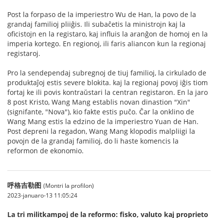
Post la forpaso de la imperiestro Wu de Han, la povo de la
grandaj familioj pliiĝis. Ili subaĉetis la ministrojn kaj la
oficistojn en la registaro, kaj influis la aranĝon de homoj en la
imperia kortego. En regionoj, ili faris aliancon kun la regionaj
registaroj.
Pro la sendependaj subregnoj de tiuj familioj, la cirkulado de
produktaĵoj estis severe blokita. kaj la regionaj povoj iĝis tiom
fortaj ke ili povis kontraŭstari la centran registaron. En la jaro
8 post Kristo, Wang Mang establis novan dinastion "Xin"
(signifante, "Nova"), kio fakte estis puĉo. Ĉar la onklino de
Wang Mang estis la edzino de la imperiestro Yuan de Han.
Post depreni la regadon, Wang Mang klopodis malpliigi la
povojn de la grandaj familioj, do li haste komencis la
reformon de ekonomio.
呼格吉勒图
(Montri la profilon)
2023-januaro-13 11:05:24
La tri militkampoj de la reformo: fisko, valuto kaj proprieto