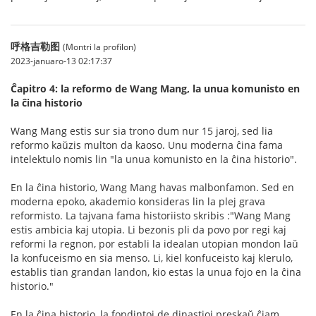
呼格吉勒图
(Montri la profilon)
2023-januaro-13 02:17:37
Ĉapitro 4: la reformo de Wang Mang, la unua komunisto en
la ĉina historio
Wang Mang estis sur sia trono dum nur 15 jaroj, sed lia
reformo kaŭzis multon da kaoso. Unu moderna ĉina fama
intelektulo nomis lin "la unua komunisto en la ĉina historio".
En la ĉina historio, Wang Mang havas malbonfamon. Sed en
moderna epoko, akademio konsideras lin la plej grava
reformisto. La tajvana fama historiisto skribis :"Wang Mang
estis ambicia kaj utopia. Li bezonis pli da povo por regi kaj
reformi la regnon, por establi la idealan utopian mondon laŭ
la konfuceismo en sia menso. Li, kiel konfuceisto kaj klerulo,
establis tian grandan landon, kio estas la unua fojo en la ĉina
historio."
En la ĉina historio, la fondintoj de dinastioj preskaŭ ĉiam