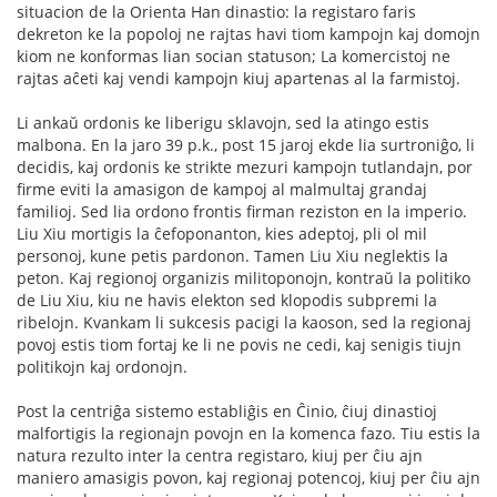
situacion de la Orienta Han dinastio: la registaro faris
dekreton ke la popoloj ne rajtas havi tiom kampojn kaj domojn
kiom ne konformas lian socian statuson; La komercistoj ne
rajtas aĉeti kaj vendi kampojn kiuj apartenas al la farmistoj.
Li ankaŭ ordonis ke liberigu sklavojn, sed la atingo estis
malbona. En la jaro 39 p.k., post 15 jaroj ekde lia surtroniĝo, li
decidis, kaj ordonis ke strikte mezuri kampojn tutlandajn, por
firme eviti la amasigon de kampoj al malmultaj grandaj
familioj. Sed lia ordono frontis firman reziston en la imperio.
Liu Xiu mortigis la ĉefoponanton, kies adeptoj, pli ol mil
personoj, kune petis pardonon. Tamen Liu Xiu neglektis la
peton. Kaj regionoj organizis militoponojn, kontraŭ la politiko
de Liu Xiu, kiu ne havis elekton sed klopodis subpremi la
ribelojn. Kvankam li sukcesis pacigi la kaoson, sed la regionaj
povoj estis tiom fortaj ke li ne povis ne cedi, kaj senigis tiujn
politikojn kaj ordonojn.
Post la centriĝa sistemo establiĝis en Ĉinio, ĉiuj dinastioj
malfortigis la regionajn povojn en la komenca fazo. Tiu estis la
natura rezulto inter la centra registaro, kiuj per ĉiu ajn
maniero amasigis povon, kaj regionaj potencoj, kiuj per ĉiu ajn