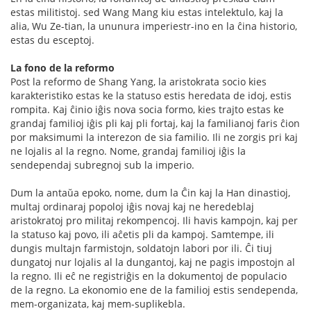
estas militistoj. sed Wang Mang kiu estas intelektulo, kaj la
alia, Wu Ze-tian, la ununura imperiestr-ino en la ĉina historio,
estas du esceptoj.
La fono de la reformo
Post la reformo de Shang Yang, la aristokrata socio kies
karakteristiko estas ke la statuso estis heredata de idoj, estis
rompita. Kaj ĉinio iĝis nova socia formo, kies trajto estas ke
grandaj familioj iĝis pli kaj pli fortaj, kaj la familianoj faris ĉion
por maksimumi la interezon de sia familio. Ili ne zorgis pri kaj
ne lojalis al la regno. Nome, grandaj familioj iĝis la
sendependaj subregnoj sub la imperio.
Dum la antaŭa epoko, nome, dum la Ĉin kaj la Han dinastioj,
multaj ordinaraj popoloj iĝis novaj kaj ne heredeblaj
aristokratoj pro militaj rekompencoj. Ili havis kampojn, kaj per
la statuso kaj povo, ili aĉetis pli da kampoj. Samtempe, ili
dungis multajn farmistojn, soldatojn labori por ili. Ĉi tiuj
dungatoj nur lojalis al la dungantoj, kaj ne pagis impostojn al
la regno. Ili eĉ ne registriĝis en la dokumentoj de populacio
de la regno. La ekonomio ene de la familioj estis sendependa,
mem-organizata, kaj mem-suplikebla.