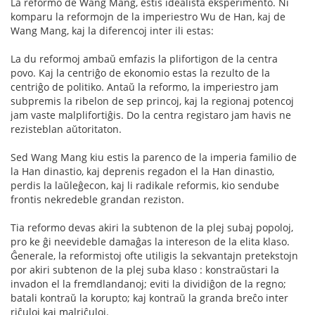
La reformo de Wang Mang, estis idealista eksperimento. Ni
komparu la reformojn de la imperiestro Wu de Han, kaj de
Wang Mang, kaj la diferencoj inter ili estas:
La du reformoj ambaŭ emfazis la plifortigon de la centra
povo. Kaj la centriĝo de ekonomio estas la rezulto de la
centriĝo de politiko. Antaŭ la reformo, la imperiestro jam
subpremis la ribelon de sep princoj, kaj la regionaj potencoj
jam vaste malplifortiĝis. Do la centra registaro jam havis ne
rezisteblan aŭtoritaton.
Sed Wang Mang kiu estis la parenco de la imperia familio de
la Han dinastio, kaj deprenis regadon el la Han dinastio,
perdis la laŭleĝecon, kaj li radikale reformis, kio sendube
frontis nekredeble grandan reziston.
Tia reformo devas akiri la subtenon de la plej subaj popoloj,
pro ke ĝi neevideble damaĝas la intereson de la elita klaso.
Ĝenerale, la reformistoj ofte utiligis la sekvantajn pretekstojn
por akiri subtenon de la plej suba klaso : konstraŭstari la
invadon el la fremdlandanoj; eviti la dividiĝon de la regno;
batali kontraŭ la korupto; kaj kontraŭ la granda breĉo inter
riĉuloj kaj malriĉuloj.