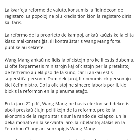
La kvarfoja reformo de valuto, konsumis la fidindecon de
registaro. La popoloj ne plu kredis tion kion la registaro diris
kaj faris.
La reformo de la proprieto de kampoj, ankaŭ kaŭzis ke la elita
klaso malkontentiĝis. Ili kontraŭstaris Wang Mang forte,
publike aŭ sekrete.
Wang Mang ankaŭ ne fidis la oficistojn pro ke li estis dubema.
Li ofte forpermesis ministrojn kaj oficistojn per la pretekstoj
de tertremo aŭ eklipso de la suno, ĉar li ankaŭ estis
superstiĉa persono. Dum dek jaroj, li nomumis ok personojn
kiel ĉefministro. Do la oficistoj ne sincere laboris por li, kio
blokis la reformon en la plenuma etaĝo.
En la jaro 22 p.K., Wang Mang ne havis elekton sed dekretis
aboli preskaŭ ĉiujn politikojn de la reformo, pro ke la
ekonomio de la regno staris sur la rando de kolapso. En la
deka monato en la sekvanta jaro, la ribelantoj atakis en la
ĉefurbon Chang'an, senkapigis Wang Mang.