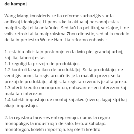
de kampoj
Wang Mang konsideris ke lia reformo surbaziĝis sur la
antikvaj ideologioj. Li pensis ke la aktualaj personoj estas
malpli saĝaj ol la antaŭuloj. Sed laŭ lia politikoj, verŝajne, il ne
volis retroiri al la malproksima Zhou dinastio, sed al la modelo
de la imperiestro Wu de Han. Lia reformo enhavis :
1. establu oficistajn postenojn en la kvin plej grandaj urboj,
kaj iliaj laboroj estas:
1.1 reguligi la prezojn de produktaĵoj.
1.2 kontroli la suplikon de produktaĵoj. Se la produktaĵoj ne
vendiĝis bone, la registaro aĉetis je la malalta prezo; se la
prezoj de produktaĵoj altiĝis, la registaro vendis je alta prezo.
1.3 oferti kredito-monoprunton, enhavante sen-interezon kaj
malaltan interezon.
1.4 kolekti impostojn de montoj kaj akvo (riveroj, lagoj ktp) kaj
aliajn impostojn.
2. la registaro faris ses entreprenojn, nome, la regno
monopoligis la industriojn de salo, fero, alkoholaĵo,
monoforĝon, kolekti impostojn, kaj oferti kredito-