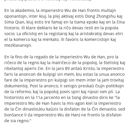
En la akademio, la imperiestro Wu de Han frontis multajn
oponantojn, inter kiuj, la plej aktivaj estis Dong Zhongshu kaj
Sima Qian, kiuj estis tre famaj en la tiama epoko kaj en la ĉina
historio. Ili klare deklaris ke la riĉo devas resti en la popola
socio; La oficistoj en la registaroj kaj la aristokratoj devas eliri
el la komerco kaj la merkato. Ili favoris la komercistojn kaj
mezklasanojn.
En la fino de la regado de la imperiestro Wu de Han, pro la
riĉeco de la regno kaj la malriĉeco de la popoloj, la ŝtelistoj kaj
ribelantoj aperis ĉie. En la jaro 89 antaŭ Kristo, la imperiestro
faris la anoncon de kulpigi sin mem, kiu estas la unua anonco
fare de la imperiestro pri kulpigi sin mem inter la jam trovitaj
dokumentoj. Post la anonco, li senigis preskaŭ ĉiujn politikojn
de la reformo, kaj la popoloj povis spiri kaj ripozi iom pli. La
historiisto en la 11a jarcento en la Song dinastio diris ke "la
imperiestro Wu de Han havis la mis-agon kiel la imperiestro
de la Ĉin dinastio,kiu kaŭzis la disfalon de la Ĉin denastio, sed
bonŝance li (la imperiestro Wu de Han) ne frontis la disfalon
de sia regno."