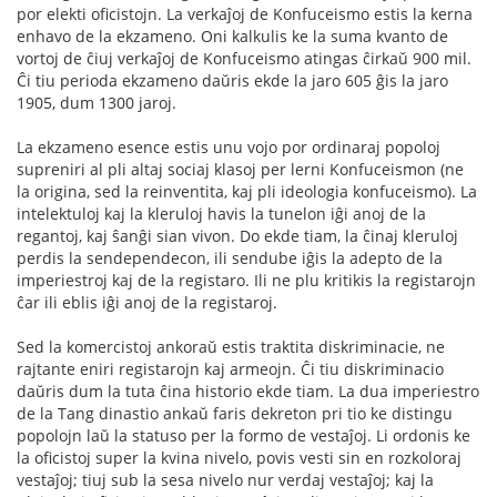
por elekti oficistojn. La verkaĵoj de Konfuceismo estis la kerna
enhavo de la ekzameno. Oni kalkulis ke la suma kvanto de
vortoj de ĉiuj verkaĵoj de Konfuceismo atingas ĉirkaŭ 900 mil.
Ĉi tiu perioda ekzameno daŭris ekde la jaro 605 ĝis la jaro
1905, dum 1300 jaroj.
La ekzameno esence estis unu vojo por ordinaraj popoloj
supreniri al pli altaj sociaj klasoj per lerni Konfuceismon (ne
la origina, sed la reinventita, kaj pli ideologia konfuceismo). La
intelektuloj kaj la kleruloj havis la tunelon iĝi anoj de la
regantoj, kaj ŝanĝi sian vivon. Do ekde tiam, la ĉinaj kleruloj
perdis la sendependecon, ili sendube iĝis la adepto de la
imperiestroj kaj de la registaro. Ili ne plu kritikis la registarojn
ĉar ili eblis iĝi anoj de la registaroj.
Sed la komercistoj ankoraŭ estis traktita diskriminacie, ne
rajtante eniri registarojn kaj armeojn. Ĉi tiu diskriminacio
daŭris dum la tuta ĉina historio ekde tiam. La dua imperiestro
de la Tang dinastio ankaŭ faris dekreton pri tio ke distingu
popolojn laŭ la statuso per la formo de vestaĵoj. Li ordonis ke
la oficistoj super la kvina nivelo, povis vesti sin en rozkoloraj
vestaĵoj; tiuj sub la sesa nivelo nur verdaj vestaĵoj; kaj la