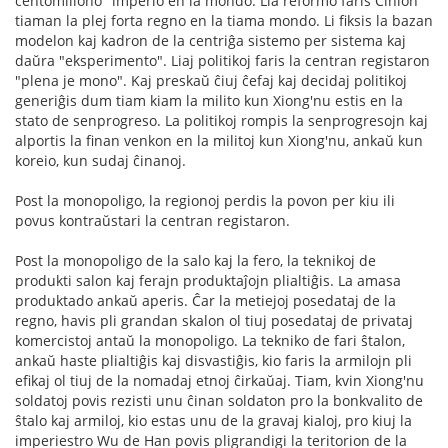
centomiliono" imperio en la mondo. Lia reformo faris Ĉinion
tiaman la plej forta regno en la tiama mondo. Li fiksis la bazan
modelon kaj kadron de la centriĝa sistemo per sistema kaj
daŭra "eksperimento". Liaj politikoj faris la centran registaron
"plena je mono". Kaj preskaŭ ĉiuj ĉefaj kaj decidaj politikoj
generiĝis dum tiam kiam la milito kun Xiong'nu estis en la
stato de senprogreso. La politikoj rompis la senprogresojn kaj
alportis la finan venkon en la militoj kun Xiong'nu, ankaŭ kun
koreio, kun sudaj ĉinanoj.
Post la monopoligo, la regionoj perdis la povon per kiu ili
povus kontraŭstari la centran registaron.
Post la monopoligo de la salo kaj la fero, la teknikoj de
produkti salon kaj ferajn produktaĵojn plialtiĝis. La amasa
produktado ankaŭ aperis. Ĉar la metiejoj posedataj de la
regno, havis pli grandan skalon ol tiuj posedataj de privataj
komercistoj antaŭ la monopoligo. La tekniko de fari ŝtalon,
ankaŭ haste plialtiĝis kaj disvastiĝis, kio faris la armilojn pli
efikaj ol tiuj de la nomadaj etnoj ĉirkaŭaj. Tiam, kvin Xiong'nu
soldatoj povis rezisti unu ĉinan soldaton pro la bonkvalito de
ŝtalo kaj armiloj, kio estas unu de la gravaj kialoj, pro kiuj la
imperiestro Wu de Han povis pligrandigi la teritorion de la