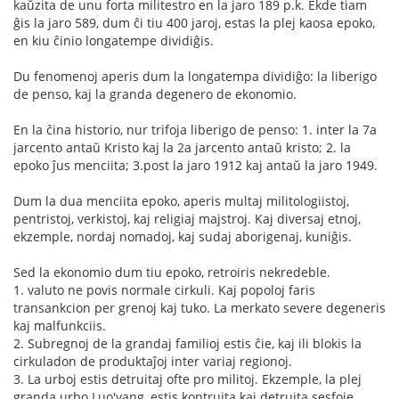
kaŭzita de unu forta militestro en la jaro 189 p.k. Ekde tiam
ĝis la jaro 589, dum ĉi tiu 400 jaroj, estas la plej kaosa epoko,
en kiu ĉinio longatempe dividiĝis.
Du fenomenoj aperis dum la longatempa dividiĝo: la liberigo
de penso, kaj la granda degenero de ekonomio.
En la ĉina historio, nur trifoja liberigo de penso: 1. inter la 7a
jarcento antaŭ Kristo kaj la 2a jarcento antaŭ kristo; 2. la
epoko ĵus menciita; 3.post la jaro 1912 kaj antaŭ la jaro 1949.
Dum la dua menciita epoko, aperis multaj militologiistoj,
pentristoj, verkistoj, kaj religiaj majstroj. Kaj diversaj etnoj,
ekzemple, nordaj nomadoj, kaj sudaj aborigenaj, kuniĝis.
Sed la ekonomio dum tiu epoko, retroiris nekredeble.
1. valuto ne povis normale cirkuli. Kaj popoloj faris
transankcion per grenoj kaj tuko. La merkato severe degeneris
kaj malfunkciis.
2. Subregnoj de la grandaj familioj estis ĉie, kaj ili blokis la
cirkuladon de produktaĵoj inter variaj regionoj.
3. La urboj estis detruitaj ofte pro militoj. Ekzemple, la plej
granda urbo Luo'yang, estis kontruita kaj detruita sesfoje,