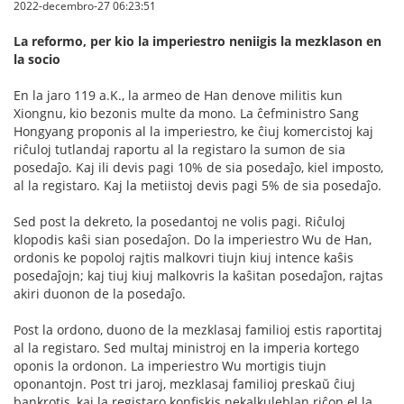
2022-decembro-27 06:23:51
La reformo, per kio la imperiestro neniigis la mezklason en
la socio
En la jaro 119 a.K., la armeo de Han denove militis kun
Xiongnu, kio bezonis multe da mono. La ĉefministro Sang
Hongyang proponis al la imperiestro, ke ĉiuj komercistoj kaj
riĉuloj tutlandaj raportu al la registaro la sumon de sia
posedaĵo. Kaj ili devis pagi 10% de sia posedaĵo, kiel imposto,
al la registaro. Kaj la metiistoj devis pagi 5% de sia posedaĵo.
Sed post la dekreto, la posedantoj ne volis pagi. Riĉuloj
klopodis kaŝi sian posedaĵon. Do la imperiestro Wu de Han,
ordonis ke popoloj rajtis malkovri tiujn kiuj intence kaŝis
posedaĵojn; kaj tiuj kiuj malkovris la kaŝitan posedaĵon, rajtas
akiri duonon de la posedaĵo.
Post la ordono, duono de la mezklasaj familioj estis raportitaj
al la registaro. Sed multaj ministroj en la imperia kortego
oponis la ordonon. La imperiestro Wu mortigis tiujn
oponantojn. Post tri jaroj, mezklasaj familioj preskaŭ ĉiuj
bankrotis, kaj la registaro konfiskis nekalkuleblan riĉon el la