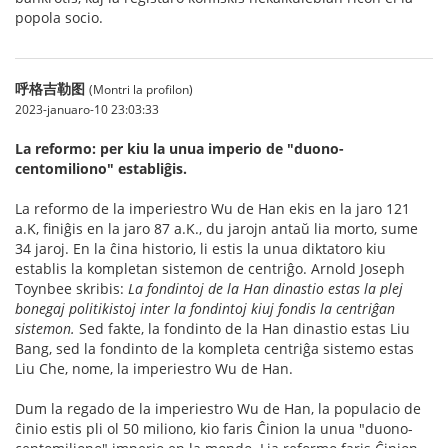
popola socio.
呼格吉勒图
(Montri la profilon)
2023-januaro-10 23:03:33
La reformo: per kiu la unua imperio de "duono-
centomiliono" establiĝis.
La reformo de la imperiestro Wu de Han ekis en la jaro 121
a.K, finiĝis en la jaro 87 a.K., du jarojn antaŭ lia morto, sume
34 jaroj. En la ĉina historio, li estis la unua diktatoro kiu
establis la kompletan sistemon de centriĝo. Arnold Joseph
Toynbee skribis:
La fondintoj de la Han dinastio estas la plej
bonegaj politikistoj inter la fondintoj kiuj fondis la centriĝan
sistemon.
Sed fakte, la fondinto de la Han dinastio estas Liu
Bang, sed la fondinto de la kompleta centriĝa sistemo estas
Liu Che, nome, la imperiestro Wu de Han.
Dum la regado de la imperiestro Wu de Han, la populacio de
ĉinio estis pli ol 50 miliono, kio faris Ĉinion la unua "duono-