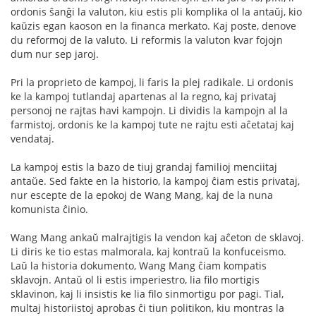
ordonis ŝanĝi la valuton, kiu estis pli komplika ol la antaŭj, kio
kaŭzis egan kaoson en la financa merkato. Kaj poste, denove
du reformoj de la valuto. Li reformis la valuton kvar fojojn
dum nur sep jaroj.
Pri la proprieto de kampoj, li faris la plej radikale. Li ordonis
ke la kampoj tutlandaj apartenas al la regno, kaj privataj
personoj ne rajtas havi kampojn. Li dividis la kampojn al la
farmistoj, ordonis ke la kampoj tute ne rajtu esti aĉetataj kaj
vendataj.
La kampoj estis la bazo de tiuj grandaj familioj menciitaj
antaŭe. Sed fakte en la historio, la kampoj ĉiam estis privataj,
nur escepte de la epokoj de Wang Mang, kaj de la nuna
komunista ĉinio.
Wang Mang ankaŭ malrajtigis la vendon kaj aĉeton de sklavoj.
Li diris ke tio estas malmorala, kaj kontraŭ la konfuceismo.
Laŭ la historia dokumento, Wang Mang ĉiam kompatis
sklavojn. Antaŭ ol li estis imperiestro, lia filo mortigis
sklavinon, kaj li insistis ke lia filo sinmortigu por pagi. Tial,
multaj historiistoj aprobas ĉi tiun politikon, kiu montras la