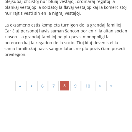
plejsubaj oficistoj nur bluaj vestaĵoj; ordinaraj regatoj la
blankaj vestaĵoj; la soldatoj la flavaj vestaĵoj; kaj la komercistoj
nur rajtis vesti sin en la nigraj vestaĵoj.
La ekzameno estis kompleta turnigon de la grandaj familioj.
Ĉar ĉiuj personoj havis saman ŝancon por eniri la altan socian
klason. La grandaj familioj ne plu povis monopoligi la
potencon kaj la regadon de la socio. Tiuj kiuj devenis el la
sama familio,kaj havis sangorilaton, ne plu povis ĉiam posedi
privilegion.
8
«
<
6
7
9
10
>
»