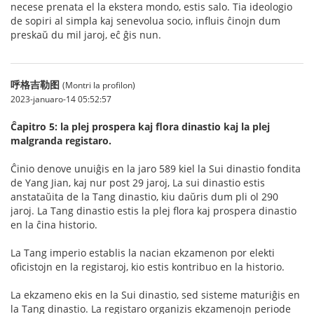
necese prenata el la ekstera mondo, estis salo. Tia ideologio
de sopiri al simpla kaj senevolua socio, influis ĉinojn dum
preskaŭ du mil jaroj, eĉ ĝis nun.
呼格吉勒图
(Montri la profilon)
2023-januaro-14 05:52:57
Ĉapitro 5: la plej prospera kaj flora dinastio kaj la plej
malgranda registaro.
Ĉinio denove unuiĝis en la jaro 589 kiel la Sui dinastio fondita
de Yang Jian, kaj nur post 29 jaroj, La sui dinastio estis
anstataŭita de la Tang dinastio, kiu daŭris dum pli ol 290
jaroj. La Tang dinastio estis la plej flora kaj prospera dinastio
en la ĉina historio.
La Tang imperio establis la nacian ekzamenon por elekti
oficistojn en la registaroj, kio estis kontribuo en la historio.
La ekzameno ekis en la Sui dinastio, sed sisteme maturiĝis en
la Tang dinastio. La registaro organizis ekzamenojn periode