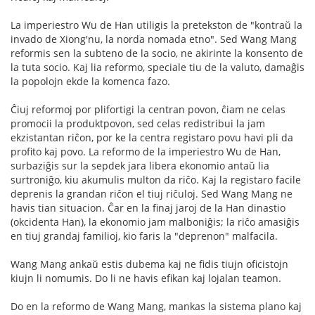
La imperiestro Wu de Han utiligis la pretekston de "kontraŭ la
invado de Xiong'nu, la norda nomada etno". Sed Wang Mang
reformis sen la subteno de la socio, ne akirinte la konsento de
la tuta socio. Kaj lia reformo, speciale tiu de la valuto, damaĝis
la popolojn ekde la komenca fazo.
Ĉiuj reformoj por plifortigi la centran povon, ĉiam ne celas
promocii la produktpovon, sed celas redistribui la jam
ekzistantan riĉon, por ke la centra registaro povu havi pli da
profito kaj povo. La reformo de la imperiestro Wu de Han,
surbaziĝis sur la sepdek jara libera ekonomio antaŭ lia
surtroniĝo, kiu akumulis multon da riĉo. Kaj la registaro facile
deprenis la grandan riĉon el tiuj riĉuloj. Sed Wang Mang ne
havis tian situacion. Ĉar en la finaj jaroj de la Han dinastio
(okcidenta Han), la ekonomio jam malboniĝis; la riĉo amasiĝis
en tiuj grandaj familioj, kio faris la "deprenon" malfacila.
Wang Mang ankaŭ estis dubema kaj ne fidis tiujn oficistojn
kiujn li nomumis. Do li ne havis efikan kaj lojalan teamon.
Do en la reformo de Wang Mang, mankas la sistema plano kaj