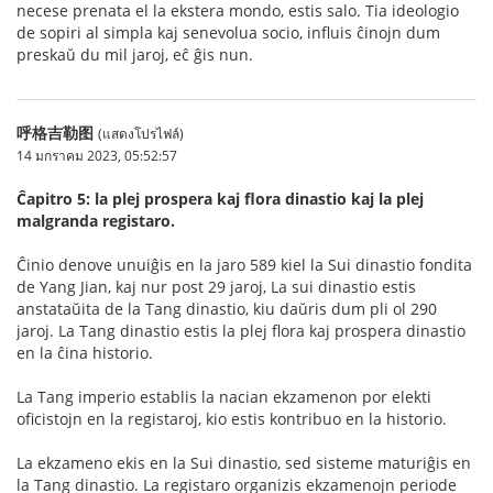
necese prenata el la ekstera mondo, estis salo. Tia ideologio
de sopiri al simpla kaj senevolua socio, influis ĉinojn dum
preskaŭ du mil jaroj, eĉ ĝis nun.
呼格吉勒图
(แสดงโปรไฟล์)
14 มกราคม 2023, 05:52:57
Ĉapitro 5: la plej prospera kaj flora dinastio kaj la plej
malgranda registaro.
Ĉinio denove unuiĝis en la jaro 589 kiel la Sui dinastio fondita
de Yang Jian, kaj nur post 29 jaroj, La sui dinastio estis
anstataŭita de la Tang dinastio, kiu daŭris dum pli ol 290
jaroj. La Tang dinastio estis la plej flora kaj prospera dinastio
en la ĉina historio.
La Tang imperio establis la nacian ekzamenon por elekti
oficistojn en la registaroj, kio estis kontribuo en la historio.
La ekzameno ekis en la Sui dinastio, sed sisteme maturiĝis en
la Tang dinastio. La registaro organizis ekzamenojn periode