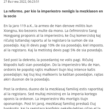
27 ธันวาคม 2022, 06:23:51
La reformo, per kio la imperiestro neniigis la mezklason en
la socio
En la jaro 119 a.K., la armeo de Han denove militis kun
Xiongnu, kio bezonis multe da mono. La ĉefministro Sang
Hongyang proponis al la imperiestro, ke ĉiuj komercistoj kaj
riĉuloj tutlandaj raportu al la registaro la sumon de sia
posedaĵo. Kaj ili devis pagi 10% de sia posedaĵo, kiel imposto,
al la registaro. Kaj la metiistoj devis pagi 5% de sia posedaĵo.
Sed post la dekreto, la posedantoj ne volis pagi. Riĉuloj
klopodis kaŝi sian posedaĵon. Do la imperiestro Wu de Han,
ordonis ke popoloj rajtis malkovri tiujn kiuj intence kaŝis
posedaĵojn; kaj tiuj kiuj malkovris la kaŝitan posedaĵon, rajtas
akiri duonon de la posedaĵo.
Post la ordono, duono de la mezklasaj familioj estis raportitaj
al la registaro. Sed multaj ministroj en la imperia kortego
oponis la ordonon. La imperiestro Wu mortigis tiujn
oponantojn. Post tri jaroj, mezklasaj familioj preskaŭ ĉiuj
bankrotis, kaj la registaro konfiskis nekalkuleblan riĉon el la