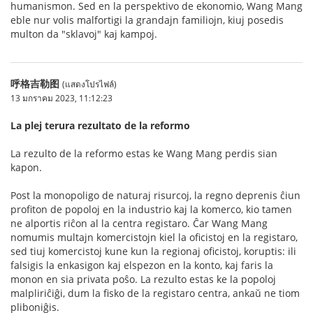
humanismon. Sed en la perspektivo de ekonomio, Wang Mang
eble nur volis malfortigi la grandajn familiojn, kiuj posedis
multon da "sklavoj" kaj kampoj.
呼格吉勒图
(แสดงโปรไฟล์)
13 มกราคม 2023, 11:12:23
La plej terura rezultato de la reformo
La rezulto de la reformo estas ke Wang Mang perdis sian
kapon.
Post la monopoligo de naturaj risurcoj, la regno deprenis ĉiun
profiton de popoloj en la industrio kaj la komerco, kio tamen
ne alportis riĉon al la centra registaro. Ĉar Wang Mang
nomumis multajn komercistojn kiel la oficistoj en la registaro,
sed tiuj komercistoj kune kun la regionaj oficistoj, koruptis: ili
falsigis la enkasigon kaj elspezon en la konto, kaj faris la
monon en sia privata poŝo. La rezulto estas ke la popoloj
malpliriĉiĝi, dum la fisko de la registaro centra, ankaŭ ne tiom
pliboniĝis.