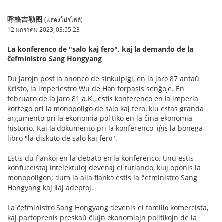
呼格吉勒图
(แสดงโปรไฟล์)
12 มกราคม 2023, 03:55:23
La konferenco de "salo kaj fero", kaj la demando de la
ĉefministro Sang Hongyang
Du jarojn post la anonco de sinkulpigi, en la jaro 87 antaŭ
Kristo, la imperiestro Wu de Han forpasis senĝoje. En
februaro de la jaro 81 a.K., estis konferenco en la imperia
kortego pri la monopoligo de salo kaj fero, kiu estas granda
argumento pri la ekonomia politiko en la ĉina ekonomia
historio. Kaj la dokumento pri la konferenco, iĝis la bonega
libro "la diskuto de salo kaj fero".
Estis du flankoj en la debato en la konferenco. Unu estis
konfuceistaj intelektuloj devenaj el tutlando, kiuj oponis la
monopoligon; dum la alia flanko estis la ĉefministro Sang
Hongyang kaj liaj adeptoj.
La ĉefministro Sang Hongyang devenis el familio komercista,
kaj partoprenis preskaŭ ĉiujn ekonomiajn politikojn de la