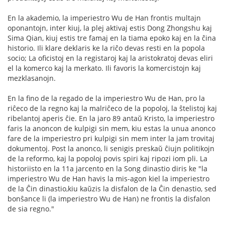
En la akademio, la imperiestro Wu de Han frontis multajn
oponantojn, inter kiuj, la plej aktivaj estis Dong Zhongshu kaj
Sima Qian, kiuj estis tre famaj en la tiama epoko kaj en la ĉina
historio. Ili klare deklaris ke la riĉo devas resti en la popola
socio; La oficistoj en la registaroj kaj la aristokratoj devas eliri
el la komerco kaj la merkato. Ili favoris la komercistojn kaj
mezklasanojn.
En la fino de la regado de la imperiestro Wu de Han, pro la
riĉeco de la regno kaj la malriĉeco de la popoloj, la ŝtelistoj kaj
ribelantoj aperis ĉie. En la jaro 89 antaŭ Kristo, la imperiestro
faris la anoncon de kulpigi sin mem, kiu estas la unua anonco
fare de la imperiestro pri kulpigi sin mem inter la jam trovitaj
dokumentoj. Post la anonco, li senigis preskaŭ ĉiujn politikojn
de la reformo, kaj la popoloj povis spiri kaj ripozi iom pli. La
historiisto en la 11a jarcento en la Song dinastio diris ke "la
imperiestro Wu de Han havis la mis-agon kiel la imperiestro
de la Ĉin dinastio,kiu kaŭzis la disfalon de la Ĉin denastio, sed
bonŝance li (la imperiestro Wu de Han) ne frontis la disfalon
de sia regno."