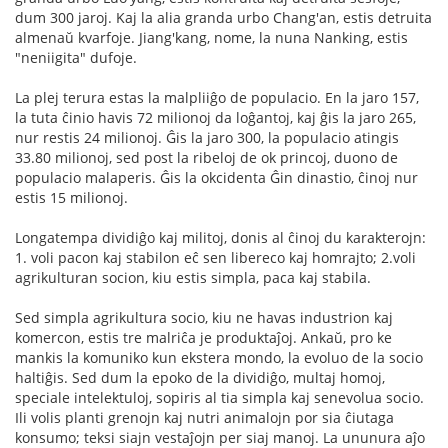
dum 300 jaroj. Kaj la alia granda urbo Chang'an, estis detruita
almenaŭ kvarfoje. Jiang'kang, nome, la nuna Nanking, estis
"neniigita" dufoje.
La plej terura estas la malpliiĝo de populacio. En la jaro 157,
la tuta ĉinio havis 72 milionoj da loĝantoj, kaj ĝis la jaro 265,
nur restis 24 milionoj. Ĝis la jaro 300, la populacio atingis
33.80 milionoj, sed post la ribeloj de ok princoj, duono de
populacio malaperis. Ĝis la okcidenta Ĝin dinastio, ĉinoj nur
estis 15 milionoj.
Longatempa dividiĝo kaj militoj, donis al ĉinoj du karakterojn:
1. voli pacon kaj stabilon eĉ sen libereco kaj homrajto; 2.voli
agrikulturan socion, kiu estis simpla, paca kaj stabila.
Sed simpla agrikultura socio, kiu ne havas industrion kaj
komercon, estis tre malriĉa je produktaĵoj. Ankaŭ, pro ke
mankis la komuniko kun ekstera mondo, la evoluo de la socio
haltiĝis. Sed dum la epoko de la dividiĝo, multaj homoj,
speciale intelektuloj, sopiris al tia simpla kaj senevolua socio.
Ili volis planti grenojn kaj nutri animalojn por sia ĉiutaga
konsumo; teksi siajn vestaĵojn per siaj manoj. La ununura aĵo