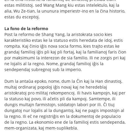
estas militistoj. sed Wang Mang kiu estas intelektulo, kaj la
alia, Wu Ze-tian, la ununura imperiestr-ino en la ĉina historio,
estas du esceptoj.
La fono de la reformo
Post la reformo de Shang Yang, la aristokrata socio kies
karakteristiko estas ke la statuso estis heredata de idoj, estis
rompita. Kaj ĉinio iĝis nova socia formo, kies trajto estas ke
grandaj familioj iĝis pli kaj pli fortaj, kaj la familianoj faris ĉion
por maksimumi la interezon de sia familio. Ili ne zorgis pri kaj
ne lojalis al la regno. Nome, grandaj familioj iĝis la
sendependaj subregnoj sub la imperio.
Dum la antaŭa epoko, nome, dum la Ĉin kaj la Han dinastioj,
multaj ordinaraj popoloj iĝis novaj kaj ne heredeblaj
aristokratoj pro militaj rekompencoj. Ili havis kampojn, kaj per
la statuso kaj povo, ili aĉetis pli da kampoj. Samtempe, ili
dungis multajn farmistojn, soldatojn labori por ili. Ĉi tiuj
dungatoj nur lojalis al la dungantoj, kaj ne pagis impostojn al
la regno. Ili eĉ ne registriĝis en la dokumentoj de populacio
de la regno. La ekonomio ene de la familioj estis sendependa,
mem-organizata, kaj mem-suplikebla.