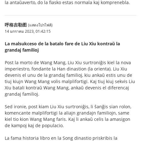
la antaŭaverto, do la fiasko estas normala kaj komprenebla.
呼格吉勒图
(แสดงโปรไฟล์)
14 มกราคม 2023, 01:42:15
La malsukceso de la batalo fare de Liu Xiu kontraŭ la
grandaj familioj
Post la morto de Wang Mang, Liu Xiu surtroniĝis kiel la nova
imperiestro, fondante la Han dinastion (la orienta). Liu Xiu
devenis el unu de la grandaj familioj, kiu ankaŭ estis unu de
tiuj kiujn Wang Mang volis malplifortigi. Kaj tiuj kiuj sekvis Liu
Xiu batali kontraŭ Wang Mang, ankaŭ devenis el diferencaj
grandaj familioj.
Sed ironie, post kiam Liu Xiu surtroniĝis, li ŝanĝis sian rolon,
komencante malplifortigi la aliajn grandajn familiojn, same
kiel tio kion Wang Mang faris. Kaj li ankaŭ celis la amasigon
de kampoj kaj de populacio.
La fama historia libro en la Song dinastio priskribis la