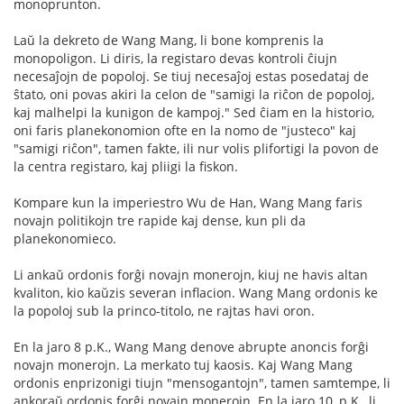
monoprunton.
Laŭ la dekreto de Wang Mang, li bone komprenis la
monopoligon. Li diris, la registaro devas kontroli ĉiujn
necesaĵojn de popoloj. Se tiuj necesaĵoj estas posedataj de
ŝtato, oni povas akiri la celon de "samigi la riĉon de popoloj,
kaj malhelpi la kunigon de kampoj." Sed ĉiam en la historio,
oni faris planekonomion ofte en la nomo de "justeco" kaj
"samigi riĉon", tamen fakte, ili nur volis plifortigi la povon de
la centra registaro, kaj pliigi la fiskon.
Kompare kun la imperiestro Wu de Han, Wang Mang faris
novajn politikojn tre rapide kaj dense, kun pli da
planekonomieco.
Li ankaŭ ordonis forĝi novajn monerojn, kiuj ne havis altan
kvaliton, kio kaŭzis severan inflacion. Wang Mang ordonis ke
la popoloj sub la princo-titolo, ne rajtas havi oron.
En la jaro 8 p.K., Wang Mang denove abrupte anoncis forĝi
novajn monerojn. La merkato tuj kaosis. Kaj Wang Mang
ordonis enprizonigi tiujn "mensogantojn", tamen samtempe, li
ankoraŭ ordonis forĝi novajn monerojn. En la jaro 10, p.K., li