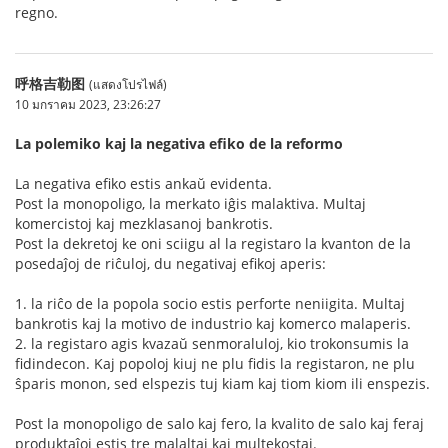
regno.
呼格吉勒图
(แสดงโปรไฟล์)
10 มกราคม 2023, 23:26:27
La polemiko kaj la negativa efiko de la reformo
La negativa efiko estis ankaŭ evidenta.
Post la monopoligo, la merkato iĝis malaktiva. Multaj
komercistoj kaj mezklasanoj bankrotis.
Post la dekretoj ke oni sciigu al la registaro la kvanton de la
posedaĵoj de riĉuloj, du negativaj efikoj aperis:
1. la riĉo de la popola socio estis perforte neniigita. Multaj
bankrotis kaj la motivo de industrio kaj komerco malaperis.
2. la registaro agis kvazaŭ senmoraluloj, kio trokonsumis la
fidindecon. Kaj popoloj kiuj ne plu fidis la registaron, ne plu
ŝparis monon, sed elspezis tuj kiam kaj tiom kiom ili enspezis.
Post la monopoligo de salo kaj fero, la kvalito de salo kaj feraj
produktaĵoj estis tre malaltaj kaj multekostaj.