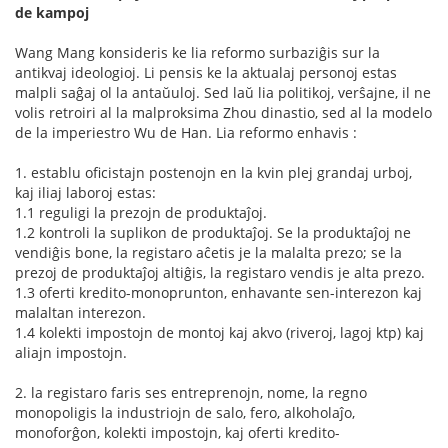
de kampoj
Wang Mang konsideris ke lia reformo surbaziĝis sur la
antikvaj ideologioj. Li pensis ke la aktualaj personoj estas
malpli saĝaj ol la antaŭuloj. Sed laŭ lia politikoj, verŝajne, il ne
volis retroiri al la malproksima Zhou dinastio, sed al la modelo
de la imperiestro Wu de Han. Lia reformo enhavis :
1. establu oficistajn postenojn en la kvin plej grandaj urboj,
kaj iliaj laboroj estas:
1.1 reguligi la prezojn de produktaĵoj.
1.2 kontroli la suplikon de produktaĵoj. Se la produktaĵoj ne
vendiĝis bone, la registaro aĉetis je la malalta prezo; se la
prezoj de produktaĵoj altiĝis, la registaro vendis je alta prezo.
1.3 oferti kredito-monoprunton, enhavante sen-interezon kaj
malaltan interezon.
1.4 kolekti impostojn de montoj kaj akvo (riveroj, lagoj ktp) kaj
aliajn impostojn.
2. la registaro faris ses entreprenojn, nome, la regno
monopoligis la industriojn de salo, fero, alkoholaĵo,
monoforĝon, kolekti impostojn, kaj oferti kredito-