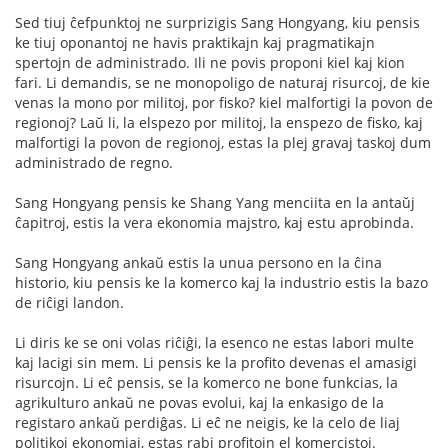
Sed tiuj ĉefpunktoj ne surprizigis Sang Hongyang, kiu pensis
ke tiuj oponantoj ne havis praktikajn kaj pragmatikajn
spertojn de administrado. Ili ne povis proponi kiel kaj kion
fari. Li demandis, se ne monopoligo de naturaj risurcoj, de kie
venas la mono por militoj, por fisko? kiel malfortigi la povon de
regionoj? Laŭ li, la elspezo por militoj, la enspezo de fisko, kaj
malfortigi la povon de regionoj, estas la plej gravaj taskoj dum
administrado de regno.
Sang Hongyang pensis ke Shang Yang menciita en la antaŭj
ĉapitroj, estis la vera ekonomia majstro, kaj estu aprobinda.
Sang Hongyang ankaŭ estis la unua persono en la ĉina
historio, kiu pensis ke la komerco kaj la industrio estis la bazo
de riĉigi landon.
Li diris ke se oni volas riĉiĝi, la esenco ne estas labori multe
kaj lacigi sin mem. Li pensis ke la profito devenas el amasigi
risurcojn. Li eĉ pensis, se la komerco ne bone funkcias, la
agrikulturo ankaŭ ne povas evolui, kaj la enkasigo de la
registaro ankaŭ perdiĝas. Li eĉ ne neigis, ke la celo de liaj
politikoj ekonomiaj, estas rabi profitojn el komercistoj.