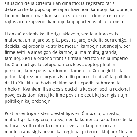
situacion de la Orienta Han dinastio: la registaro faris
dekreton ke la popoloj ne rajtas havi tiom kampojn kaj domojn
kiom ne konformas lian socian statuson; La komercistoj ne
rajtas aĉeti kaj vendi kampojn kiuj apartenas al la farmistoj.
Li ankaŭ ordonis ke liberigu sklavojn, sed la atingo estis
malbona. En la jaro 39 p.k., post 15 jaroj ekde lia surtroniĝo, li
decidis, kaj ordonis ke strikte mezuri kampojn tutlandajn, por
firme eviti la amasigon de kampoj al malmultaj grandaj
familioj. Sed lia ordono frontis firman reziston en la imperio.
Liu Xiu mortigis la ĉefoponanton, kies adeptoj, pli ol mil
personoj, kune petis pardonon. Tamen Liu Xiu neglektis la
peton. Kaj regionoj organizis militoponojn, kontraŭ la politiko
de Liu Xiu, kiu ne havis elekton sed klopodis subpremi la
ribelojn. Kvankam li sukcesis pacigi la kaoson, sed la regionaj
povoj estis tiom fortaj ke li ne povis ne cedi, kaj senigis tiujn
politikojn kaj ordonojn.
Post la centriĝa sistemo establiĝis en Ĉinio, ĉiuj dinastioj
malfortigis la regionajn povojn en la komenca fazo. Tiu estis la
natura rezulto inter la centra registaro, kiuj per ĉiu ajn
maniero amasigis povon, kaj regionaj potencoj, kiuj per ĉiu ajn