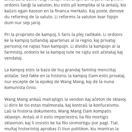
ordonis ŝanĝi la valuton, kiu estis pli komplika ol la antaŭj, kio
kaŭzis egan kaoson en la financa merkato. Kaj poste, denove
du reformoj de la valuto. Li reformis la valuton kvar fojojn
dum nur sep jaroj.
Pri la proprieto de kampoj, li faris la plej radikale. Li ordonis
ke la kampoj tutlandaj apartenas al la regno, kaj privataj
personoj ne rajtas havi kampojn. Li dividis la kampojn al la
farmistoj, ordonis ke la kampoj tute ne rajtu esti aĉetataj kaj
vendataj.
La kampoj estis la bazo de tiuj grandaj familioj menciitaj
antaŭe. Sed fakte en la historio, la kampoj ĉiam estis privataj,
nur escepte de la epokoj de Wang Mang, kaj de la nuna
komunista ĉinio.
Wang Mang ankaŭ malrajtigis la vendon kaj aĉeton de sklavoj.
Li diris ke tio estas malmorala, kaj kontraŭ la konfuceismo.
Laŭ la historia dokumento, Wang Mang ĉiam kompatis
sklavojn. Antaŭ ol li estis imperiestro, lia filo mortigis
sklavinon, kaj li insistis ke lia filo sinmortigu por pagi. Tial,
multaj historiistoj aprobas ĉi tiun politikon, kiu montras la