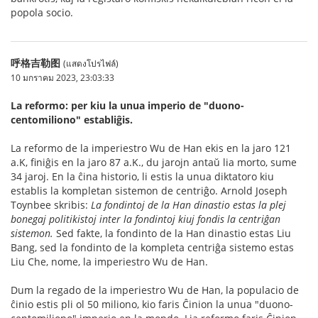
popola socio.
呼格吉勒图
(แสดงโปรไฟล์)
10 มกราคม 2023, 23:03:33
La reformo: per kiu la unua imperio de "duono-
centomiliono" establiĝis.
La reformo de la imperiestro Wu de Han ekis en la jaro 121
a.K, finiĝis en la jaro 87 a.K., du jarojn antaŭ lia morto, sume
34 jaroj. En la ĉina historio, li estis la unua diktatoro kiu
establis la kompletan sistemon de centriĝo. Arnold Joseph
Toynbee skribis:
La fondintoj de la Han dinastio estas la plej
bonegaj politikistoj inter la fondintoj kiuj fondis la centriĝan
sistemon.
Sed fakte, la fondinto de la Han dinastio estas Liu
Bang, sed la fondinto de la kompleta centriĝa sistemo estas
Liu Che, nome, la imperiestro Wu de Han.
Dum la regado de la imperiestro Wu de Han, la populacio de
ĉinio estis pli ol 50 miliono, kio faris Ĉinion la unua "duono-