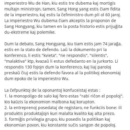
imperiestro Wu de Han, kiu estis tre dubema kaj mortigis
multajn ministrojn, tamen, Sang Hong yang estis ĉiam fidita
de la imperiestro, kaj estis la ĉefministro dum pli ol 60 jaroj.
La imperiestro Wu dubema ĉiam akceptis la proponon de
Sang Hongyang, kiu tamen en la posta historio estis prijuĝita
du-ekstreme kaj polemike.
Dum la debato, Sang Hongyang, kiu tiam estis jam 74 jaraĝa,
estis en la stato de defendo. Laŭ la dokumento pri la
konferenco, li estis "kvieta", "ne respondis", "silentis",
"malaktiva" ktp, kvazaŭ li estus defedanto en la jurkorto. Li
respondis 130 fojojn dum la konferenco, kaj liaj paroloj
preskaŭ ĉiuj estis la defendo favora al la politikoj ekonomiaj
dum epoko de la imperiestro Wu.
La ĉefpunktoj de la oponantoj konfuceistaj estas :
1. la monopoligo de salo kaj fero estas "rabi riĉon el popoloj",
kio kaŭzis la ekonomion malbona kaj korupton.
2. la entreprenoj posedataj de registaro, ne funkciis bone: ili
produktis produktaĵojn kun malalta kvalito kaj alta prezo.
3. formiĝis privilegia grupo, kiu posedis la politikan kaj
ekonomian povon, kiu konstante suĉis sangon de popoloj.