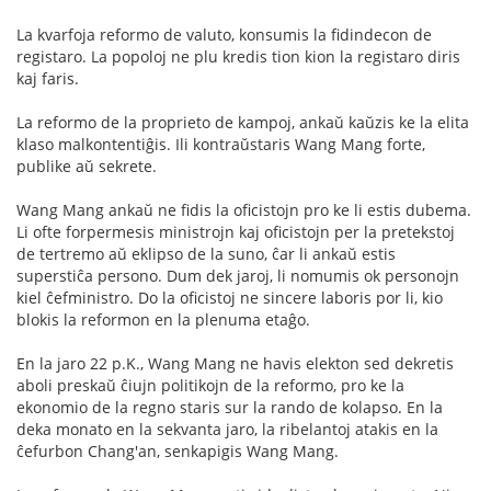
La kvarfoja reformo de valuto, konsumis la fidindecon de
registaro. La popoloj ne plu kredis tion kion la registaro diris
kaj faris.
La reformo de la proprieto de kampoj, ankaŭ kaŭzis ke la elita
klaso malkontentiĝis. Ili kontraŭstaris Wang Mang forte,
publike aŭ sekrete.
Wang Mang ankaŭ ne fidis la oficistojn pro ke li estis dubema.
Li ofte forpermesis ministrojn kaj oficistojn per la pretekstoj
de tertremo aŭ eklipso de la suno, ĉar li ankaŭ estis
superstiĉa persono. Dum dek jaroj, li nomumis ok personojn
kiel ĉefministro. Do la oficistoj ne sincere laboris por li, kio
blokis la reformon en la plenuma etaĝo.
En la jaro 22 p.K., Wang Mang ne havis elekton sed dekretis
aboli preskaŭ ĉiujn politikojn de la reformo, pro ke la
ekonomio de la regno staris sur la rando de kolapso. En la
deka monato en la sekvanta jaro, la ribelantoj atakis en la
ĉefurbon Chang'an, senkapigis Wang Mang.