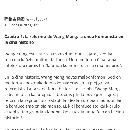
呼格吉勒图
(แสดงโปรไฟล์)
13 มกราคม 2023, 02:17:37
Ĉapitro 4: la reformo de Wang Mang, la unua komunisto en
la ĉina historio
Wang Mang estis sur sia trono dum nur 15 jaroj, sed lia
reformo kaŭzis multon da kaoso. Unu moderna ĉina fama
intelektulo nomis lin "la unua komunisto en la ĉina historio".
En la ĉina historio, Wang Mang havas malbonfamon. Sed en
moderna epoko, akademio konsideras lin la plej grava
reformisto. La tajvana fama historiisto skribis :"Wang Mang
estis ambicia kaj utopia. Li bezonis pli da povo por regi kaj
reformi la regnon, por establi la idealan utopian mondon laŭ
la konfuceismo en sia menso. Li, kiel konfuceisto kaj klerulo,
establis tian grandan landon, kio estas la unua fojo en la ĉina
historio."
En la ĉina historio, la fondintoj de dinastioj preskaŭ ĉiam