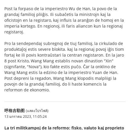
Post la forpaso de la imperiestro Wu de Han, la povo de la
grandaj familioj pliiĝis. Ili subaĉetis la ministrojn kaj la
oficistojn en la registaro, kaj influis la aranĝon de homoj en la
imperia kortego. En regionoj, ili faris aliancon kun la regionaj
registaroj.
Pro la sendependaj subregnoj de tiuj familioj, la cirkulado de
produktaĵoj estis severe blokita. kaj la regionaj povoj iĝis tiom
fortaj ke ili povis kontraŭstari la centran registaron. En la jaro
8 post Kristo, Wang Mang establis novan dinastion "Xin"
(signifante, "Nova"), kio fakte estis puĉo. Ĉar la onklino de
Wang Mang estis la edzino de la imperiestro Yuan de Han.
Post depreni la regadon, Wang Mang klopodis malpliigi la
povojn de la grandaj familioj, do li haste komencis la
reformon de ekonomio.
呼格吉勒图
(แสดงโปรไฟล์)
13 มกราคม 2023, 11:05:24
La tri militkampoj de la reformo: fisko, valuto kaj proprieto