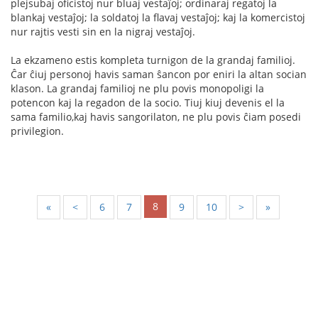
plejsubaj oficistoj nur bluaj vestaĵoj; ordinaraj regatoj la
blankaj vestaĵoj; la soldatoj la flavaj vestaĵoj; kaj la komercistoj
nur rajtis vesti sin en la nigraj vestaĵoj.
La ekzameno estis kompleta turnigon de la grandaj familioj.
Ĉar ĉiuj personoj havis saman ŝancon por eniri la altan socian
klason. La grandaj familioj ne plu povis monopoligi la
potencon kaj la regadon de la socio. Tiuj kiuj devenis el la
sama familio,kaj havis sangorilaton, ne plu povis ĉiam posedi
privilegion.
8
«
<
6
7
9
10
>
»