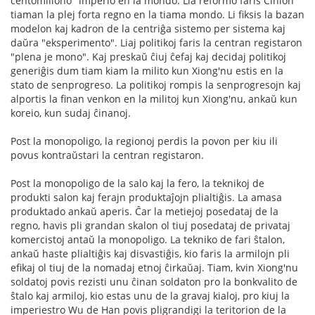
centomiliono" imperio en la mondo. Lia reformo faris Ĉinion
tiaman la plej forta regno en la tiama mondo. Li fiksis la bazan
modelon kaj kadron de la centriĝa sistemo per sistema kaj
daŭra "eksperimento". Liaj politikoj faris la centran registaron
"plena je mono". Kaj preskaŭ ĉiuj ĉefaj kaj decidaj politikoj
generiĝis dum tiam kiam la milito kun Xiong'nu estis en la
stato de senprogreso. La politikoj rompis la senprogresojn kaj
alportis la finan venkon en la militoj kun Xiong'nu, ankaŭ kun
koreio, kun sudaj ĉinanoj.
Post la monopoligo, la regionoj perdis la povon per kiu ili
povus kontraŭstari la centran registaron.
Post la monopoligo de la salo kaj la fero, la teknikoj de
produkti salon kaj ferajn produktaĵojn plialtiĝis. La amasa
produktado ankaŭ aperis. Ĉar la metiejoj posedataj de la
regno, havis pli grandan skalon ol tiuj posedataj de privataj
komercistoj antaŭ la monopoligo. La tekniko de fari ŝtalon,
ankaŭ haste plialtiĝis kaj disvastiĝis, kio faris la armilojn pli
efikaj ol tiuj de la nomadaj etnoj ĉirkaŭaj. Tiam, kvin Xiong'nu
soldatoj povis rezisti unu ĉinan soldaton pro la bonkvalito de
ŝtalo kaj armiloj, kio estas unu de la gravaj kialoj, pro kiuj la
imperiestro Wu de Han povis pligrandigi la teritorion de la