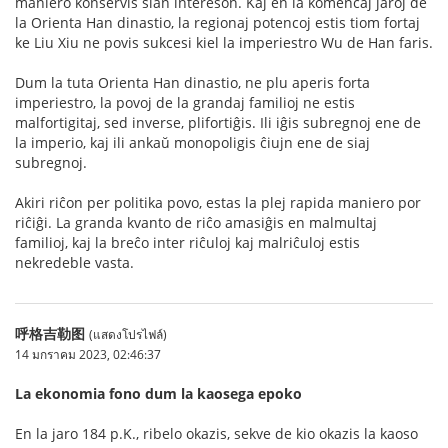
maniero konservis sian intereson. Kaj en la komencaj jaroj de
la Orienta Han dinastio, la regionaj potencoj estis tiom fortaj
ke Liu Xiu ne povis sukcesi kiel la imperiestro Wu de Han faris.
Dum la tuta Orienta Han dinastio, ne plu aperis forta
imperiestro, la povoj de la grandaj familioj ne estis
malfortigitaj, sed inverse, plifortiĝis. Ili iĝis subregnoj ene de
la imperio, kaj ili ankaŭ monopoligis ĉiujn ene de siaj
subregnoj.
Akiri riĉon per politika povo, estas la plej rapida maniero por
riĉiĝi. La granda kvanto de riĉo amasiĝis en malmultaj
familioj, kaj la breĉo inter riĉuloj kaj malriĉuloj estis
nekredeble vasta.
呼格吉勒图
(แสดงโปรไฟล์)
14 มกราคม 2023, 02:46:37
La ekonomia fono dum la kaosega epoko
En la jaro 184 p.K., ribelo okazis, sekve de kio okazis la kaoso