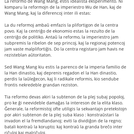
La reformo de Wang Mang, estis idealista eksperimento. Ni
komparu la reformojn de la imperiestro Wu de Han, kaj de
Wang Mang, kaj la diferencoj inter ili estas:
La du reformoj ambaŭ emfazis la plifortigon de la centra
povo. Kaj la centriĝo de ekonomio estas la rezulto de la
centriĝo de politiko. Antaŭ la reformo, la imperiestro jam
subpremis la ribelon de sep princoj, kaj la regionaj potencoj
jam vaste malplifortiĝis. Do la centra registaro jam havis ne
rezisteblan aŭtoritaton.
Sed Wang Mang kiu estis la parenco de la imperia familio de
la Han dinastio, kaj deprenis regadon el la Han dinastio,
perdis la laŭleĝecon, kaj li radikale reformis, kio sendube
frontis nekredeble grandan reziston.
Tia reformo devas akiri la subtenon de la plej subaj popoloj,
pro ke ĝi neevideble damaĝas la intereson de la elita klaso.
Ĝenerale, la reformistoj ofte utiligis la sekvantajn pretekstojn
por akiri subtenon de la plej suba klaso : konstraŭstari la
invadon el la fremdlandanoj; eviti la dividiĝon de la regno;
batali kontraŭ la korupto; kaj kontraŭ la granda breĉo inter
riĉuloj kaj malriĉuloj.