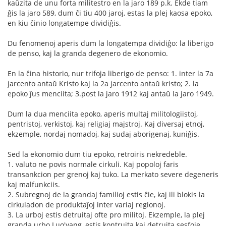
kaŭzita de unu forta militestro en la jaro 189 p.k. Ekde tiam
ĝis la jaro 589, dum ĉi tiu 400 jaroj, estas la plej kaosa epoko,
en kiu ĉinio longatempe dividiĝis.
Du fenomenoj aperis dum la longatempa dividiĝo: la liberigo
de penso, kaj la granda degenero de ekonomio.
En la ĉina historio, nur trifoja liberigo de penso: 1. inter la 7a
jarcento antaŭ Kristo kaj la 2a jarcento antaŭ kristo; 2. la
epoko ĵus menciita; 3.post la jaro 1912 kaj antaŭ la jaro 1949.
Dum la dua menciita epoko, aperis multaj militologiistoj,
pentristoj, verkistoj, kaj religiaj majstroj. Kaj diversaj etnoj,
ekzemple, nordaj nomadoj, kaj sudaj aborigenaj, kuniĝis.
Sed la ekonomio dum tiu epoko, retroiris nekredeble.
1. valuto ne povis normale cirkuli. Kaj popoloj faris
transankcion per grenoj kaj tuko. La merkato severe degeneris
kaj malfunkciis.
2. Subregnoj de la grandaj familioj estis ĉie, kaj ili blokis la
cirkuladon de produktaĵoj inter variaj regionoj.
3. La urboj estis detruitaj ofte pro militoj. Ekzemple, la plej
granda urbo Luo'yang, estis kontruita kaj detruita sesfoje,