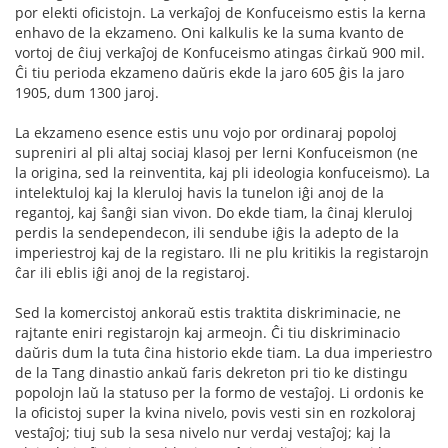
por elekti oficistojn. La verkaĵoj de Konfuceismo estis la kerna
enhavo de la ekzameno. Oni kalkulis ke la suma kvanto de
vortoj de ĉiuj verkaĵoj de Konfuceismo atingas ĉirkaŭ 900 mil.
Ĉi tiu perioda ekzameno daŭris ekde la jaro 605 ĝis la jaro
1905, dum 1300 jaroj.
La ekzameno esence estis unu vojo por ordinaraj popoloj
supreniri al pli altaj sociaj klasoj per lerni Konfuceismon (ne
la origina, sed la reinventita, kaj pli ideologia konfuceismo). La
intelektuloj kaj la kleruloj havis la tunelon iĝi anoj de la
regantoj, kaj ŝanĝi sian vivon. Do ekde tiam, la ĉinaj kleruloj
perdis la sendependecon, ili sendube iĝis la adepto de la
imperiestroj kaj de la registaro. Ili ne plu kritikis la registarojn
ĉar ili eblis iĝi anoj de la registaroj.
Sed la komercistoj ankoraŭ estis traktita diskriminacie, ne
rajtante eniri registarojn kaj armeojn. Ĉi tiu diskriminacio
daŭris dum la tuta ĉina historio ekde tiam. La dua imperiestro
de la Tang dinastio ankaŭ faris dekreton pri tio ke distingu
popolojn laŭ la statuso per la formo de vestaĵoj. Li ordonis ke
la oficistoj super la kvina nivelo, povis vesti sin en rozkoloraj
vestaĵoj; tiuj sub la sesa nivelo nur verdaj vestaĵoj; kaj la