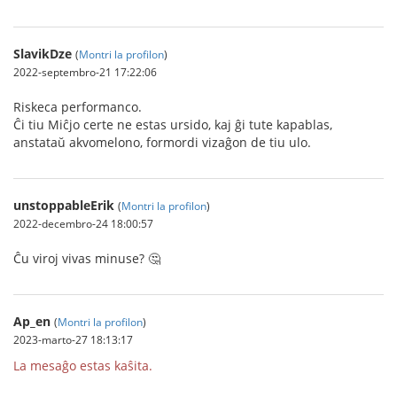
SlavikDze
(
Montri la profilon
)
2022-septembro-21 17:22:06
Riskeca performanco.
Ĉi tiu Miĉjo certe ne estas ursido, kaj ĝi tute kapablas,
anstataŭ akvomelono, formordi vizaĝon de tiu ulo.
unstoppableErik
(
Montri la profilon
)
2022-decembro-24 18:00:57
Ĉu viroj vivas minuse? 🤔
Ap_en
(
Montri la profilon
)
2023-marto-27 18:13:17
La mesaĝo estas kaŝita.