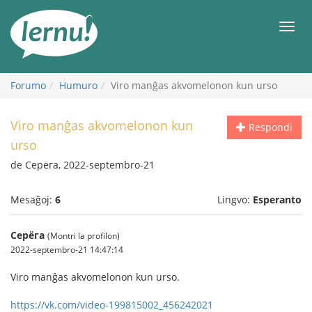
Al
la
Men
enhavo
Forumo
Humuro
Viro manĝas akvomelonon kun urso
Viro manĝas akvomelonon kun
Respondi
urso
de Серёга, 2022-septembro-21
Mesaĝoj:
6
Lingvo:
Esperanto
Серёга
(Montri la profilon)
2022-septembro-21 14:47:14
Viro manĝas akvomelonon kun urso.
https://vk.com/video-199815002_456242021