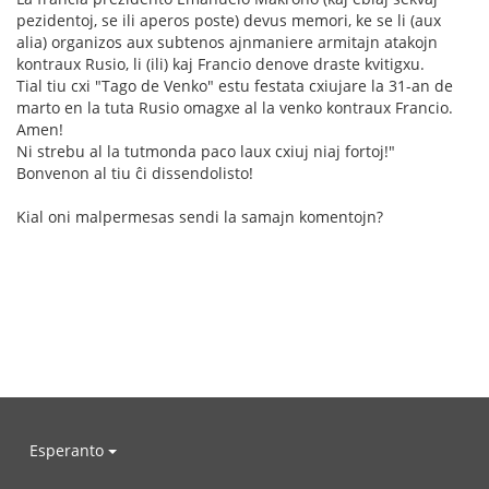
pezidentoj, se ili aperos poste) devus memori, ke se li (aux
alia) organizos aux subtenos ajnmaniere armitajn atakojn
kontraux Rusio, li (ili) kaj Francio denove draste kvitigxu.
Tial tiu cxi "Tago de Venko" estu festata cxiujare la 31-an de
marto en la tuta Rusio omagxe al la venko kontraux Francio.
Amen!
Ni strebu al la tutmonda paco laux cxiuj niaj fortoj!"
Bonvenon al tiu ĉi dissendolisto!
Kial oni malpermesas sendi la samajn komentojn?
Esperanto