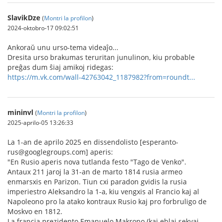
SlavikDze
(
Montri la profilon
)
2024-oktobro-17 09:02:51
Ankoraŭ unu urso-tema videaĵo...
Dresita urso brakumas teruritan junulinon, kiu probable
preĝas dum ŝiaj amikoj ridegas:
https://m.vk.com/wall-42763042_1187982?from=roundt...
mininvl
(
Montri la profilon
)
2025-aprilo-05 13:26:33
La 1-an de aprilo 2025 en dissendolisto [esperanto-
rus@googlegroups.com] aperis:
"En Rusio aperis nova tutlanda festo "Tago de Venko".
Antaux 211 jaroj la 31-an de marto 1814 rusia armeo
enmarsxis en Parizon. Tiun cxi paradon gvidis la rusia
imperiestro Aleksandro la 1-a, kiu vengxis al Francio kaj al
Napoleono pro la atako kontraux Rusio kaj pro forbruligo de
Moskvo en 1812.
La francia prezidento Emanuelo Makrono (kaj eblaj sekvaj