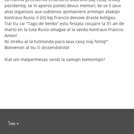
pezidentoj, se ili aperos poste) devus memori, ke se li (aux
alia) organizos aux subtenos ajnmaniere armitajn atakojn
kontraux Rusio, li (ili) kaj Francio denove draste kvitigxu.
Tial tiu cxi "Tago de Venko" estu festata cxiujare la 31-an de
marto en la tuta Rusio omagxe al la venko kontraux Francio.
Amen!
Ni strebu al la tutmonda paco laux cxiuj niaj fortoj!"
Bonvenon al tiu ĉi dissendolisto!
Kial oni malpermesas sendi la samajn komentojn?
ไทย