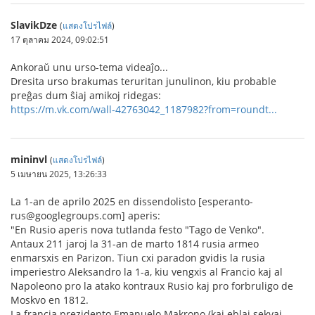
SlavikDze
(
แสดงโปรไฟล์
)
17 ตุลาคม 2024, 09:02:51
Ankoraŭ unu urso-tema videaĵo...
Dresita urso brakumas teruritan junulinon, kiu probable
preĝas dum ŝiaj amikoj ridegas:
https://m.vk.com/wall-42763042_1187982?from=roundt...
mininvl
(
แสดงโปรไฟล์
)
5 เมษายน 2025, 13:26:33
La 1-an de aprilo 2025 en dissendolisto [esperanto-
rus@googlegroups.com] aperis:
"En Rusio aperis nova tutlanda festo "Tago de Venko".
Antaux 211 jaroj la 31-an de marto 1814 rusia armeo
enmarsxis en Parizon. Tiun cxi paradon gvidis la rusia
imperiestro Aleksandro la 1-a, kiu vengxis al Francio kaj al
Napoleono pro la atako kontraux Rusio kaj pro forbruligo de
Moskvo en 1812.
La francia prezidento Emanuelo Makrono (kaj eblaj sekvaj