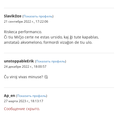
SlavikDze
(
Показать профиль
)
21 сентября 2022 г., 17:22:06
Riskeca performanco.
Ĉi tiu Miĉjo certe ne estas ursido, kaj ĝi tute kapablas,
anstataŭ akvomelono, formordi vizaĝon de tiu ulo.
unstoppableErik
(
Показать профиль
)
24 декабря 2022 г., 18:00:57
Ĉu viroj vivas minuse? 🤔
Ap_en
(
Показать профиль
)
27 марта 2023 г., 18:13:17
Сообщение скрыто.