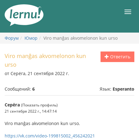
К
содержанию
Мен
Форум
Юмор
Viro manĝas akvomelonon kun urso
Viro manĝas akvomelonon kun
Ответить
urso
от Серёга, 21 сентября 2022 г.
Сообщений:
6
Язык:
Esperanto
Серёга
(Показать профиль)
21 сентября 2022 г., 14:47:14
Viro manĝas akvomelonon kun urso.
https://vk.com/video-199815002_456242021