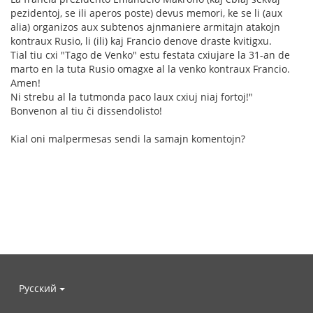
pezidentoj, se ili aperos poste) devus memori, ke se li (aux
alia) organizos aux subtenos ajnmaniere armitajn atakojn
kontraux Rusio, li (ili) kaj Francio denove draste kvitigxu.
Tial tiu cxi "Tago de Venko" estu festata cxiujare la 31-an de
marto en la tuta Rusio omagxe al la venko kontraux Francio.
Amen!
Ni strebu al la tutmonda paco laux cxiuj niaj fortoj!"
Bonvenon al tiu ĉi dissendolisto!
Kial oni malpermesas sendi la samajn komentojn?
Русский