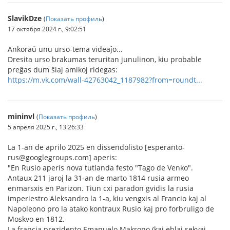
SlavikDze
(
Показать профиль
)
17 октября 2024 г., 9:02:51
Ankoraŭ unu urso-tema videaĵo...
Dresita urso brakumas teruritan junulinon, kiu probable
preĝas dum ŝiaj amikoj ridegas:
https://m.vk.com/wall-42763042_1187982?from=roundt...
mininvl
(
Показать профиль
)
5 апреля 2025 г., 13:26:33
La 1-an de aprilo 2025 en dissendolisto [esperanto-
rus@googlegroups.com] aperis:
"En Rusio aperis nova tutlanda festo "Tago de Venko".
Antaux 211 jaroj la 31-an de marto 1814 rusia armeo
enmarsxis en Parizon. Tiun cxi paradon gvidis la rusia
imperiestro Aleksandro la 1-a, kiu vengxis al Francio kaj al
Napoleono pro la atako kontraux Rusio kaj pro forbruligo de
Moskvo en 1812.
La francia prezidento Emanuelo Makrono (kaj eblaj sekvaj