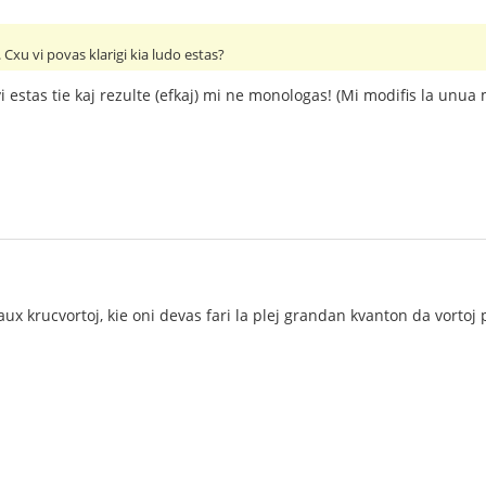
 Cxu vi povas klarigi kia ludo estas?
i estas tie kaj rezulte (efkaj) mi ne monologas! (Mi modifis la unua
aux krucvortoj, kie oni devas fari la plej grandan kvanton da vortoj p