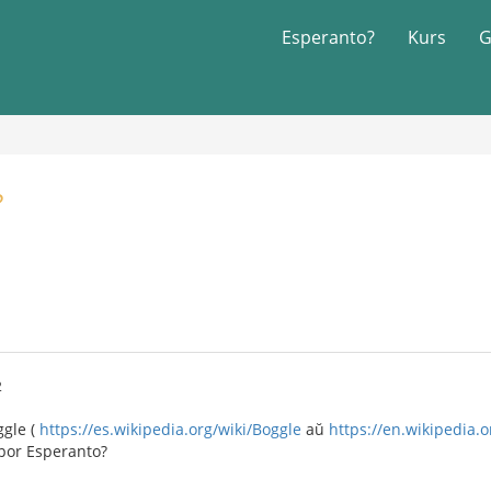
Esperanto?
Kurs
G
?
2
ggle (
https://es.wikipedia.org/wiki/Boggle
aŭ
https://en.wikipedia.o
 por Esperanto?