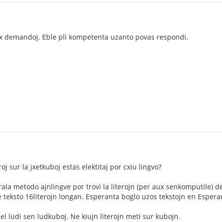
x demandoj. Eble pli kompetenta uzanto povas respondi.
eroj sur la jxetkuboj estas elektitaj por cxiu lingvo?
ala metodo ajnlingve por trovi la literojn (per aux senkomputile) de
 teksto 16literojn longan. Esperanta boglo uzos tekstojn en Esper
iel ludi sen ludkuboj. Ne kiujn literojn meti sur kubojn.