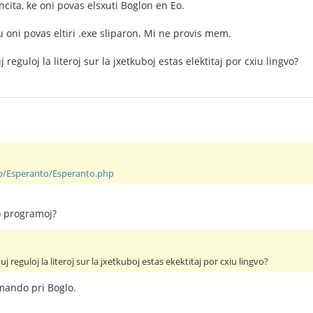
ncita, ke oni povas elsxuti Boglon en Eo.
kiu oni povas eltiri .exe sliparon. Mi ne provis mem.
reguloj la literoj sur la jxetkuboj estas elektitaj por cxiu lingvo?
info/Esperanto/Esperanto.php
) programoj?
j reguloj la literoj sur la jxetkuboj estas ekektitaj por cxiu lingvo?
mando pri Boglo.