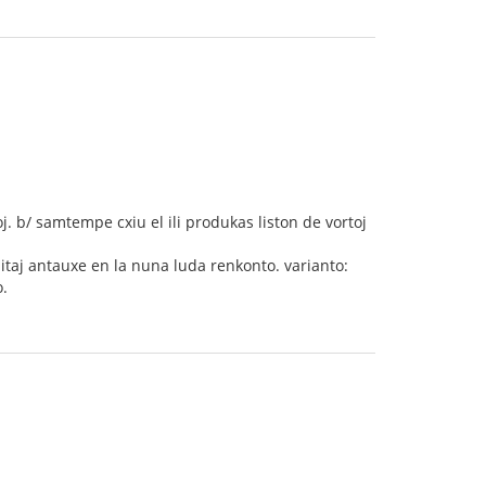
oj. b/ samtempe cxiu el ili produkas liston de vortoj
zitaj antauxe en la nuna luda renkonto. varianto:
o.