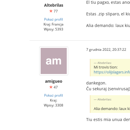
El tiu pagxo, estas ano
Altebrilas
77
Estas .zip sliparo, el 
Pokaż profil
Kraj: Francja
Alia demando: laux kiuj 
Wpisy: 5393
7 grudnia 2022, 20:37:22
Altebrilas:
Mi trovis tion:
https://olijslagers.
amigueo
dankegon.
47
Ĉu sekuraj (senvirusaj
Pokaż profil
Altebrilas:
Kraj:
Wpisy: 3308
Alia demando: laux kiu
Tiu estis mia unua de