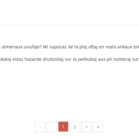
s almenaux unufoje? Mi supozas, ke la plej oftaj en realo ankaux est
okaloj estas hazarde disdonitaj sur la jxetkuboj aux pli nombraj sur iu
1
«
<
2
>
»