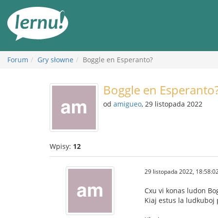
Więcej
Forum
Gry słowne
Boggle en Esperanto?
Boggle en Esperanto
od
amigueo
, 29 listopada 2022
Wpisy:
12
29 listopada 2022, 18:58:0
Cxu vi konas ludon Bo
Kiaj estus la ludkuboj