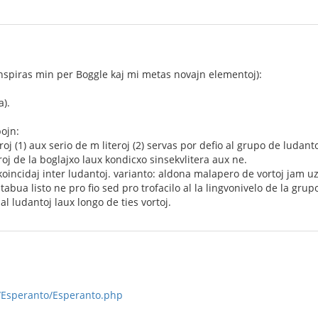
inspiras min per Boggle kaj mi metas novajn elementoj):
a).
ojn:
roj (1) aux serio de m literoj (2) servas por defio al grupo de ludant
eroj de la boglajxo laux kondicxo sinsekvlitera aux ne.
koincidaj inter ludantoj. varianto: aldona malapero de vortoj jam u
abua listo ne pro fio sed pro trofacilo al la lingvonivelo de la grup
l ludantoj laux longo de ties vortoj.
fo/Esperanto/Esperanto.php