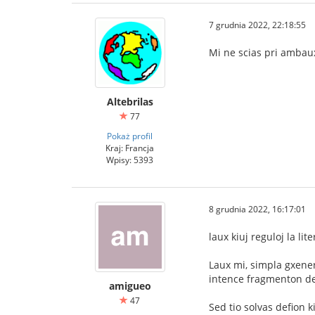
7 grudnia 2022, 22:18:55
Mi ne scias pri ambau
Altebrilas
77
Pokaż profil
Kraj: Francja
Wpisy: 5393
8 grudnia 2022, 16:17:01
laux kiuj reguloj la lit
Laux mi, simpla gxener
intence fragmenton de
amigueo
47
Sed tio solvas defion k