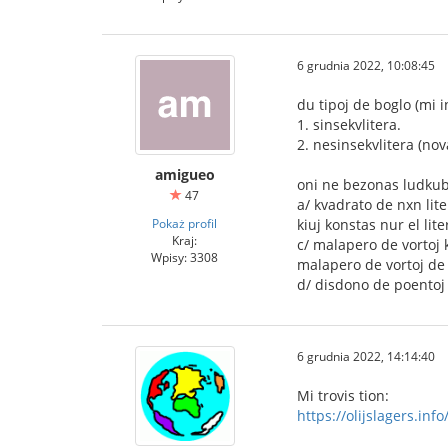
6 grudnia 2022, 10:08:45
du tipoj de boglo (mi 
1. sinsekvlitera.
2. nesinsekvlitera (nov
amigueo
oni ne bezonas ludkub
47
a/ kvadrato de nxn lite
Pokaż profil
kiuj konstas nur el lit
Kraj:
c/ malapero de vortoj 
Wpisy: 3308
malapero de vortoj de t
d/ disdono de poentoj a
6 grudnia 2022, 14:14:40
Mi trovis tion:
https://olijslagers.in