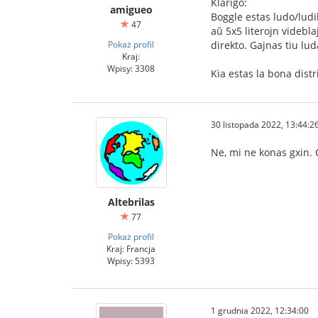
Klarigo:
amigueo
Boggle estas ludo/ludi
47
aŭ 5x5 literojn videbl
Pokaż profil
direkto. Gajnas tiu lud
Kraj:
Wpisy: 3308
Kia estas la bona distr
30 listopada 2022, 13:44:2
Ne, mi ne konas gxin. C
Altebrilas
77
Pokaż profil
Kraj: Francja
Wpisy: 5393
1 grudnia 2022, 12:34:00