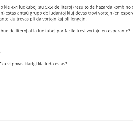
lo kie 4x4 ludkuboj (aŭ 5x5) de literoj (rezulto de hazarda kombino
ajn) estas antaŭ grupo de ludantoj kiuj devas trovi vortojn (en espe
anto kiu trovas pli da vortojn kaj pli longajn.
ibuo de literoj al la ludkuboj por facile trovi vortojn en esperanto?
6
xu vi povas klarigi kia ludo estas?