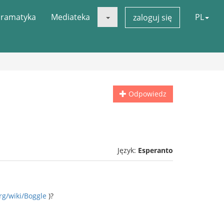
ramatyka
Mediateka
PL
zaloguj się
Odpowiedz
Język:
Esperanto
rg/wiki/Boggle
)?