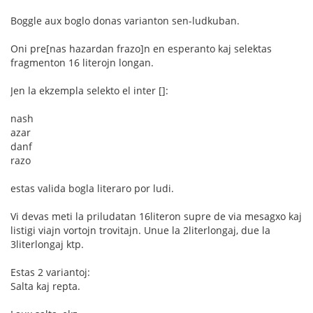
Boggle aux boglo donas varianton sen-ludkuban.
Oni pre[nas hazardan frazo]n en esperanto kaj selektas
fragmenton 16 literojn longan.
Jen la ekzempla selekto el inter []:
nash
azar
danf
razo
estas valida bogla literaro por ludi.
Vi devas meti la priludatan 16literon supre de via mesagxo kaj
listigi viajn vortojn trovitajn. Unue la 2literlongaj, due la
3literlongaj ktp.
Estas 2 variantoj:
Salta kaj repta.