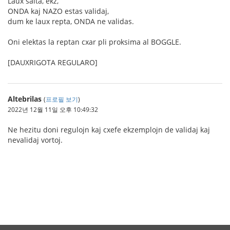
Laux salta, ekz,
ONDA kaj NAZO estas validaj,
dum ke laux repta, ONDA ne validas.
Oni elektas la reptan cxar pli proksima al BOGGLE.
[DAUXRIGOTA REGULARO]
Altebrilas
(
프로필 보기
)
2022년 12월 11일 오후 10:49:32
Ne hezitu doni regulojn kaj cxefe ekzemplojn de validaj kaj
nevalidaj vortoj.