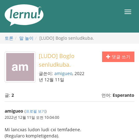
본
문
메
으
뉴
로
토론
말 놀이
[LUDO] Boglo senludkuba.
[LUDO] Boglo
댓글 쓰기
senludkuba.
글쓴이:
amigueo
, 2022
년 12월 11일
글:
2
언어:
Esperanto
amigueo
(
프로필 보기
)
2022년 12월 11일 오전 10:04:00
Mi lancxas ludon ludi cxi temfadene.
(Regularo kompletigenda).