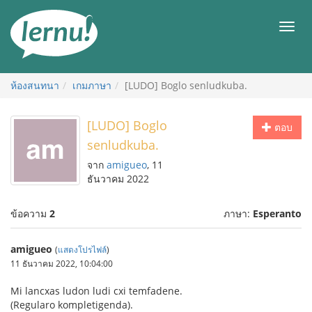
ไป
ยัง
เมนู
สารบัญ
ห้องสนทนา
เกมภาษา
[LUDO] Boglo senludkuba.
[LUDO] Boglo
ตอบ
senludkuba.
จาก
amigueo
, 11
ธันวาคม 2022
ข้อความ
2
ภาษา:
Esperanto
amigueo
(
แสดงโปรไฟล์
)
11 ธันวาคม 2022, 10:04:00
Mi lancxas ludon ludi cxi temfadene.
(Regularo kompletigenda).