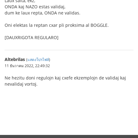
Laux salta, ekz,
ONDA kaj NAZO estas validaj,
dum ke laux repta, ONDA ne validas.
Oni elektas la reptan cxar pli proksima al BOGGLE.
[DAUXRIGOTA REGULARO]
Altebrilas
(
แสดงโปรไฟล์
)
11 ธันวาคม 2022, 22:49:32
Ne hezitu doni regulojn kaj cxefe ekzemplojn de validaj kaj
nevalidaj vortoj.