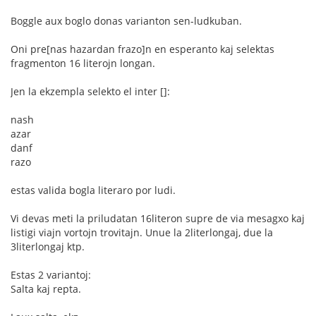
Boggle aux boglo donas varianton sen-ludkuban.
Oni pre[nas hazardan frazo]n en esperanto kaj selektas
fragmenton 16 literojn longan.
Jen la ekzempla selekto el inter []:
nash
azar
danf
razo
estas valida bogla literaro por ludi.
Vi devas meti la priludatan 16literon supre de via mesagxo kaj
listigi viajn vortojn trovitajn. Unue la 2literlongaj, due la
3literlongaj ktp.
Estas 2 variantoj:
Salta kaj repta.