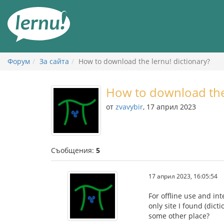
Към
съдържанието
Форум
За сайта
How to download the lernu! dictionary?
How to download the 
от
zvavybir
, 17 април 2023
Съобщения:
5
17 април 2023, 16:05:54
For offline use and int
only site I found (dict
some other place?