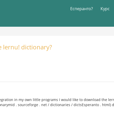
Есперанто?
Курс
lernu! dictionary?
egration in my own little programs I would like to download the lern
ionarymid . sourceforge . net / dictionaries / dictsEsperanto . html) d