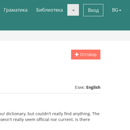
Граматика
Библиотека
BG
Вход
Отговор
Език:
English
u! dictionary, but couldn't really find anything. The
oesn't really seem official nor current. Is there