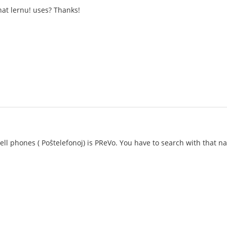
that lernu! uses? Thanks!
 cell phones ( Poŝtelefonoj) is PReVo. You have to search with that n