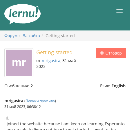
Към
съдържанието
Мен
Форум
За сайта
Getting started
Getting started
Отговор
от
mrigasira
, 31 май
2023
Съобщения:
2
Език:
English
mrigasira
(
Покажи профила
)
31 май 2023, 06:38:12
Hi,
I joined the website because I am keen on learning Esperanto.
I am unable to figure out how to get started. I went to the