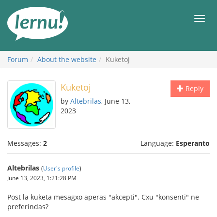
Skip
to
Men
the
content
Forum
About the website
Kuketoj
Kuketoj
Reply
by
Altebrilas
, June 13,
2023
Messages:
2
Language:
Esperanto
Altebrilas
(
User's profile
)
June 13, 2023, 1:21:28 PM
Post la kuketa mesagxo aperas "akcepti". Cxu "konsenti" ne
preferindas?