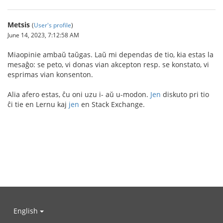
Metsis
(
User's profile
)
June 14, 2023, 7:12:58 AM
Miaopinie ambaŭ taŭgas. Laŭ mi dependas de tio, kia estas la
mesaĝo: se peto, vi donas vian akcepton resp. se konstato, vi
esprimas vian konsenton.
Alia afero estas, ĉu oni uzu i- aŭ u-modon.
Jen
diskuto pri tio
ĉi tie en Lernu kaj
jen
en Stack Exchange.
English