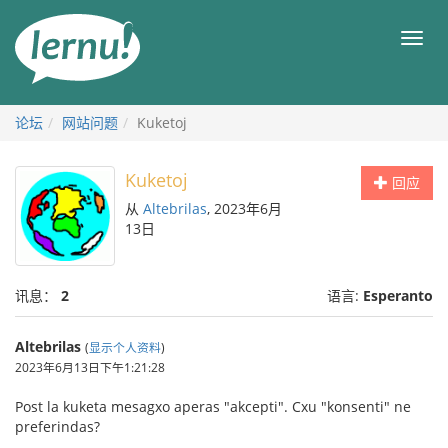
去
目
目
錄
录
頁
论坛
网站问题
Kuketoj
Kuketoj
回应
从
Altebrilas
, 2023年6月
13日
讯息：
2
语言:
Esperanto
Altebrilas
(
显示个人资料
)
2023年6月13日下午1:21:28
Post la kuketa mesagxo aperas "akcepti". Cxu "konsenti" ne
preferindas?