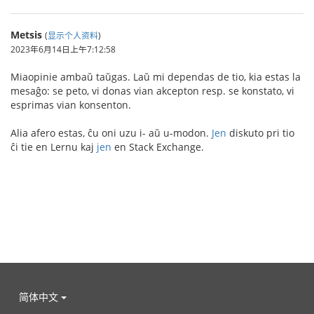
Metsis
(
显示个人资料
)
2023年6月14日上午7:12:58
Miaopinie ambaŭ taŭgas. Laŭ mi dependas de tio, kia estas la
mesaĝo: se peto, vi donas vian akcepton resp. se konstato, vi
esprimas vian konsenton.
Alia afero estas, ĉu oni uzu i- aŭ u-modon.
Jen
diskuto pri tio
ĉi tie en Lernu kaj
jen
en Stack Exchange.
简体中文