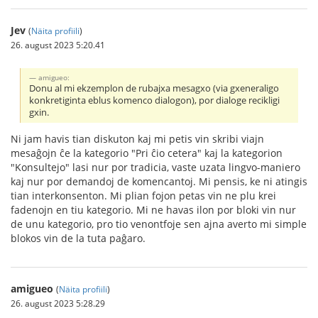
Jev
(
Näita profiili
)
26. august 2023 5:20.41
amigueo:
Donu al mi ekzemplon de rubajxa mesagxo (via gxeneraligo
konkretiginta eblus komenco dialogon), por dialoge recikligi
gxin.
Ni jam havis tian diskuton kaj mi petis vin skribi viajn
mesaĝojn ĉe la kategorio "Pri ĉio cetera" kaj la kategorion
"Konsultejo" lasi nur por tradicia, vaste uzata lingvo-maniero
kaj nur por demandoj de komencantoj. Mi pensis, ke ni atingis
tian interkonsenton. Mi plian fojon petas vin ne plu krei
fadenojn en tiu kategorio. Mi ne havas ilon por bloki vin nur
de unu kategorio, pro tio venontfoje sen ajna averto mi simple
blokos vin de la tuta paĝaro.
amigueo
(
Näita profiili
)
26. august 2023 5:28.29