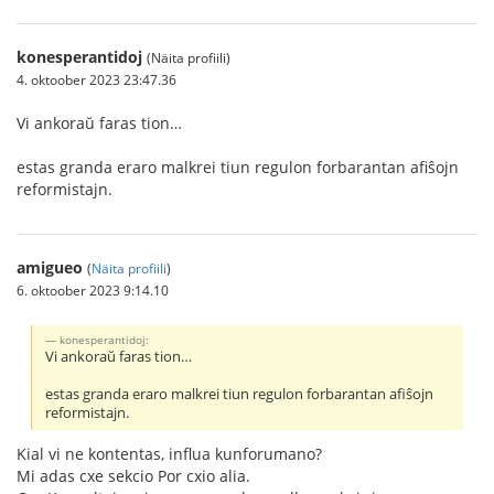
konesperantidoj
(Näita profiili)
4. oktoober 2023 23:47.36
Vi ankoraŭ faras tion…
estas granda eraro malkrei tiun regulon forbarantan afiŝojn
reformistajn.
amigueo
(
Näita profiili
)
6. oktoober 2023 9:14.10
konesperantidoj:
Vi ankoraŭ faras tion…
estas granda eraro malkrei tiun regulon forbarantan afiŝojn
reformistajn.
Kial vi ne kontentas, influa kunforumano?
Mi adas cxe sekcio Por cxio alia.