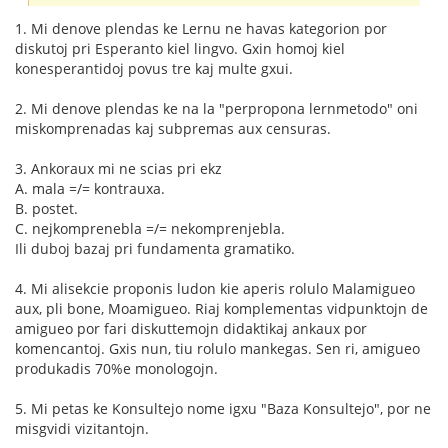
1. Mi denove plendas ke Lernu ne havas kategorion por
diskutoj pri Esperanto kiel lingvo. Gxin homoj kiel
konesperantidoj povus tre kaj multe gxui.
2. Mi denove plendas ke na la "perpropona lernmetodo" oni
miskomprenadas kaj subpremas aux censuras.
3. Ankoraux mi ne scias pri ekz
A. mala =/= kontrauxa.
B. postet.
C. nejkomprenebla =/= nekomprenjebla.
Ili duboj bazaj pri fundamenta gramatiko.
4. Mi alisekcie proponis ludon kie aperis rolulo Malamigueo
aux, pli bone, Moamigueo. Riaj komplementas vidpunktojn de
amigueo por fari diskuttemojn didaktikaj ankaux por
komencantoj. Gxis nun, tiu rolulo mankegas. Sen ri, amigueo
produkadis 70%e monologojn.
5. Mi petas ke Konsultejo nome igxu "Baza Konsultejo", por ne
misgvidi vizitantojn.