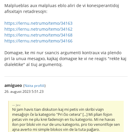
Malplueblas aux malpluas eblo aliri de vi konesperantidoj
afisxitajn retadresojn:
https://lernu.netrumo/temo/34163
https://lernu.netrumo/temo/34162
https://lernu.netrumo/temo/34168
https://lernu.netrumo/temo/34166
Domagxe, ke mi nur sxancis argumenti kontraux via plendo
pri la unua mesagxo, kajkaj domagxe ke vi ne reagis "rekte kaj
dialektike" al tiuj argumentoj.
amigueo
(
Näita profiili
)
26. august 2023 5:51.23
Jev:
Ni jam havis tian diskuton kaj mi petis vin skribi viajn
mesaĝojn ĉe la kategorio "Pri ĉio cetera" [...] Mi plian fojon
petas vin ne plu krei fadenojn en tiu kategorio. Mi ne havas
ilon por bloki vin nur de unu kategorio, pro tio venontfoje sen
ajna averto mi simple blokos vin de la tuta paĝaro.