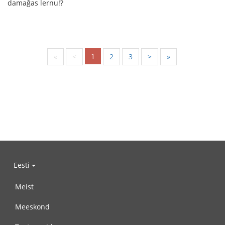
damaĝas lernu!?
1
«
<
2
3
>
»
Eesti
Meist
Meeskond