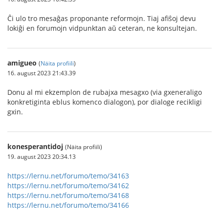
Ĉi ulo tro mesaĝas proponante reformojn. Tiaj afiŝoj devu
lokiĝi en forumojn vidpunktan aŭ ceteran, ne konsultejan.
amigueo
(
Näita profiili
)
16. august 2023 21:43.39
Donu al mi ekzemplon de rubajxa mesagxo (via gxeneraligo
konkretiginta eblus komenco dialogon), por dialoge recikligi
gxin.
konesperantidoj
(Näita profiili)
19. august 2023 20:34.13
https://lernu.net/forumo/temo/34163
https://lernu.net/forumo/temo/34162
https://lernu.net/forumo/temo/34168
https://lernu.net/forumo/temo/34166