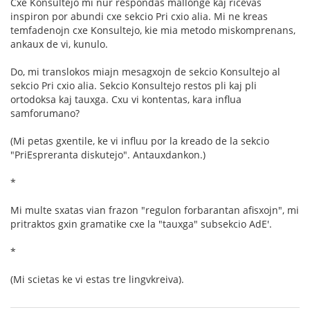
Cxe Konsultejo mi nur respondas mallonge kaj ricevas
inspiron por abundi cxe sekcio Pri cxio alia. Mi ne kreas
temfadenojn cxe Konsultejo, kie mia metodo miskomprenans,
ankaux de vi, kunulo.
Do, mi translokos miajn mesagxojn de sekcio Konsultejo al
sekcio Pri cxio alia. Sekcio Konsultejo restos pli kaj pli
ortodoksa kaj tauxga. Cxu vi kontentas, kara influa
samforumano?
(Mi petas gxentile, ke vi influu por la kreado de la sekcio
"PriEspreranta diskutejo". Antauxdankon.)
*
Mi multe sxatas vian frazon "regulon forbarantan afisxojn", mi
pritraktos gxin gramatike cxe la "tauxga" subsekcio AdE'.
*
(Mi scietas ke vi estas tre lingvkreiva).