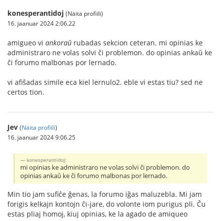
konesperantidoj
(Näita profiili)
16. jaanuar 2024 2:06.22
amigueo vi
ankoraŭ
rubadas sekcion ceteran. mi opinias ke
administraro ne volas solvi ĉi problemon. do opinias ankaŭ ke
ĉi forumo malbonas por lernado.
vi afiŝadas simile eca kiel lernulo2. eble vi estas tiu? sed ne
certos tion.
Jev
(
Näita profiili
)
16. jaanuar 2024 9:06.25
konesperantidoj:
mi opinias ke administraro ne volas solvi ĉi problemon. do
opinias ankaŭ ke ĉi forumo malbonas por lernado.
Min tio jam sufiĉe ĝenas, la forumo iĝas maluzebla. Mi jam
forigis kelkajn kontojn ĉi-jare, do volonte iom purigus pli. Ĉu
estas pliaj homoj, kiuj opinias, ke la agado de amiqueo