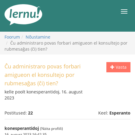
Sisu
juurde
Men
Foorum
Nõustamine
Ĉu administraro povas forbari amigueon el konsultejo por
rubmesaĝas (ĉi) tien?
Ĉu administraro povas forbari
Vasta
amigueon el konsultejo por
rubmesaĝas (ĉi) tien?
kelle poolt konesperantidoj, 16. august
2023
Postitused:
22
Keel:
Esperanto
konesperantidoj
(Näita profiili)
16. august 2023 16:42.35