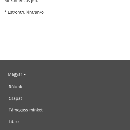
Mi komencos jen:
* Est/ont/ul/int/an/o
Magyar
Rólunk
Csapat
Támogass minket
Libro