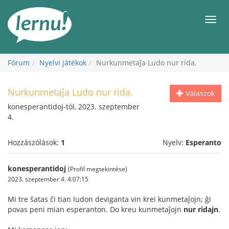
Tartalom
Men
Fórum
Nyelvi játékok
Nurkunmetaĵa Ludo nur rida.
Nurkunmetaĵa Ludo nur rida.
Válaszok
konesperantidoj-tól, 2023. szeptember
4.
Hozzászólások:
1
Nyelv:
Esperanto
konesperantidoj
(Profil megtekintése)
2023. szeptember 4. 4:07:15
Mi tre ŝatas ĉi tian ludon deviganta vin krei kunmetaĵojn; ĝi
povas peni mian esperanton. Do kreu kunmetaĵojn
nur ridajn
.