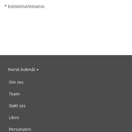
* Est/ont/ul/int/an/o
Norsk bokmål
Om oss
Team
Støtt oss
Libro
Personvern