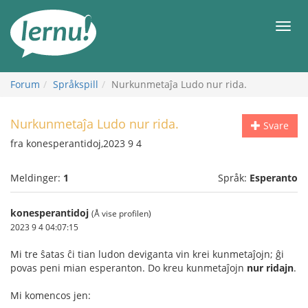
Til
innholdet
Meny
Forum
Språkspill
Nurkunmetaĵa Ludo nur rida.
Nurkunmetaĵa Ludo nur rida.
Svare
fra konesperantidoj,2023 9 4
Meldinger:
1
Språk:
Esperanto
konesperantidoj
(Å vise profilen)
2023 9 4 04:07:15
Mi tre ŝatas ĉi tian ludon deviganta vin krei kunmetaĵojn; ĝi
povas peni mian esperanton. Do kreu kunmetaĵojn
nur ridajn
.
Mi komencos jen: