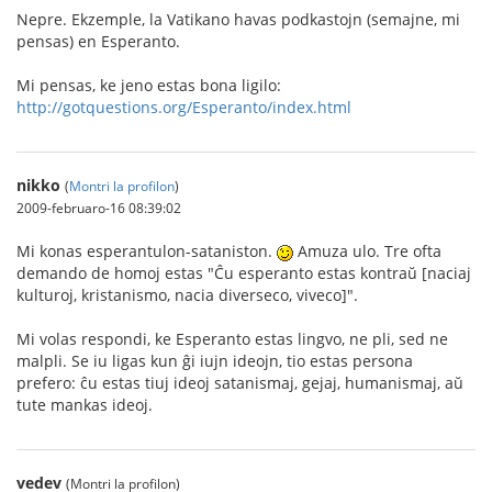
Nepre. Ekzemple, la Vatikano havas podkastojn (semajne, mi
pensas) en Esperanto.
Mi pensas, ke jeno estas bona ligilo:
http://gotquestions.org/Esperanto/index.html
nikko
(
Montri la profilon
)
2009-februaro-16 08:39:02
Mi konas esperantulon-sataniston.
Amuza ulo. Tre ofta
demando de homoj estas "Ĉu esperanto estas kontraŭ [naciaj
kulturoj, kristanismo, nacia diverseco, viveco]".
Mi volas respondi, ke Esperanto estas lingvo, ne pli, sed ne
malpli. Se iu ligas kun ĝi iujn ideojn, tio estas persona
prefero: ĉu estas tiuj ideoj satanismaj, gejaj, humanismaj, aŭ
tute mankas ideoj.
vedev
(Montri la profilon)