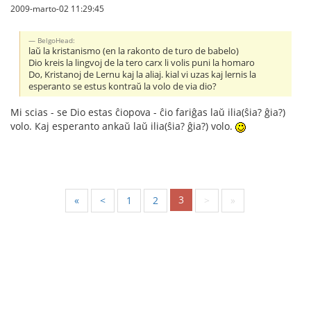
2009-marto-02 11:29:45
BelgoHead:
laŭ la kristanismo (en la rakonto de turo de babelo)
Dio kreis la lingvoj de la tero carx li volis puni la homaro
Do, Kristanoj de Lernu kaj la aliaj. kial vi uzas kaj lernis la
esperanto se estus kontraŭ la volo de via dio?
Mi scias - se Dio estas ĉiopova - ĉio fariĝas laŭ ilia(ŝia? ĝia?)
volo. Каj esperanto ankaŭ laŭ ilia(ŝia? ĝia?) volo.
3
«
<
1
2
>
»