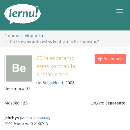
Al
la
Men
enhavo
Forumo
Vidpunktoj
Cŭ la esperanto estas kontraŭ la Kristanismo?
Cŭ la esperanto
Respondi
estas kontraŭ la
Kristanismo?
de
BelgoHead
, 2008-
decembro-07
Mesaĝoj:
23
Lingvo:
Esperanto
jchthys
(
Montri la profilon
)
2009-februaro-13 21:07:13