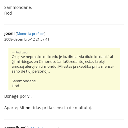
Sammondane,
Ĥod
josell
(
Montri la profilon
)
2008-decembro-12 21:57:41
Rodrigoo:
Okej, se nepras ke mi kredu je io, diru al via diulo ke dank`al
ĝi mi ridegas en ĉi mondo, ĉar fuŝkredantoj estas la plej
amuzaj aferoj en ĉi mondo. Mi estas ja skeptika pri la mensa-
sano de tiuj personoj...
Sammondane,
Ĥod
Bonege por vi.
Aparte; Mi
ne
ridas pri la senscio de multuloj.
aaronibus62