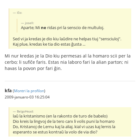
Iĉo:
josell:
Aparte; Mi
ne
ridas pri la senscio de multuloj.
Sed vi ja kredas je dio kiu laŭdire ne helpas tiuj "sensciuloj".
Kaj plue, kredas ke tia dio estas ĝusta ...
Mi nur kredas je la Dio kiu permesas al la homaro scii per la
cerbo; li sufiĉe faris. Estas nia laboro fari la alian parton; ni
havas la povon por fari ĝin.
kfa
(
Montri la profilon
)
2009-januaro-03 16:25:04
BelgoHead:
laŭ la kristanismo (en la rakonto de turo de babelo)
Dio kreis la lingvoj de la tero carx li volis puni la homaro
Do, Kristanoj de Lernu kaj la aliaj. kial vi uzas kaj lernis la
esperanto se estus kontraŭ la volo de via dio?