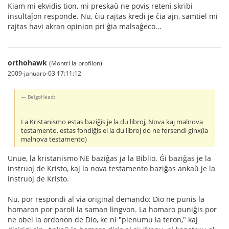
Kiam mi ekvidis tion, mi preskaŭ ne povis reteni skribi
insultaĵon responde. Nu, ĉiu rajtas kredi je ĉia ajn, samtiel mi
rajtas havi akran opinion pri ĝia malsaĝeco...
orthohawk
(Montri la profilon)
2009-januaro-03 17:11:12
BelgoHead:
La Kristanismo estas baziĝis je la du libroj, Nova kaj malnova
testamento. estas fondiĝis el la du libroj do ne forsendi ginx(la
malnova testamento)
Unue, la kristanismo NE baziĝas ja la Biblio. Ĝi baziĝas je la
instruoj de Kristo, kaj la nova testamento baziĝas ankaŭ je la
instruoj de Kristo.
Nu, por respondi al via original demando: Dio ne punis la
homaron por paroli la saman lingvon. La homaro puniĝis por
ne obei la ordonon de Dio, ke ni "plenumu la teron," kaj