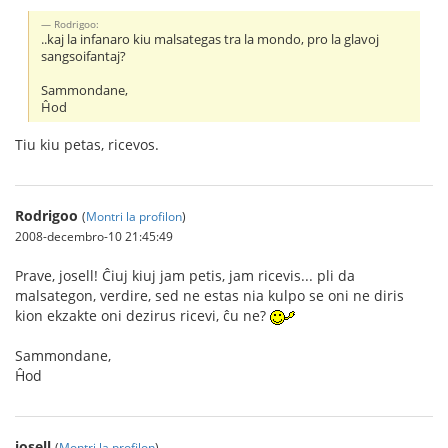
Rodrigoo:
..kaj la infanaro kiu malsategas tra la mondo, pro la glavoj
sangsoifantaj?
Sammondane,
Ĥod
Tiu kiu petas, ricevos.
Rodrigoo
(
Montri la profilon
)
2008-decembro-10 21:45:49
Prave, josell! Ĉiuj kiuj jam petis, jam ricevis... pli da
malsategon, verdire, sed ne estas nia kulpo se oni ne diris
kion ekzakte oni dezirus ricevi, ĉu ne?
Sammondane,
Ĥod
josell
(
Montri la profilon
)