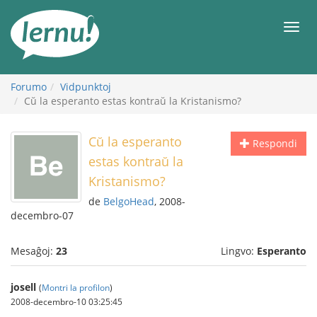
Al
la
Men
enhavo
Forumo
Vidpunktoj
Cŭ la esperanto estas kontraŭ la Kristanismo?
Cŭ la esperanto
Respondi
estas kontraŭ la
Kristanismo?
de
BelgoHead
, 2008-
decembro-07
Mesaĝoj:
23
Lingvo:
Esperanto
josell
(
Montri la profilon
)
2008-decembro-10 03:25:45