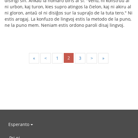
disirigi sin. Ankaŭ la homaro diris al si: "Venu, ni konstruu al
ni urbon, kaj turon, kies supro atingos la ĉielon, kaj ni akiru al
ni gloron, antaŭ ol ni disiĝos sur la supraĵo de la tuta tero." Ni
estis arogaj. La konfuzo de lingvoj estis la metodo de la puno,
ne la puno mem. Neniam estis ordono paroli disaj lingvoj.
2
«
<
1
3
>
»
Esperanto
Pri ni