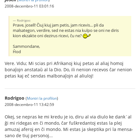
2008-decembro-11 03:01:16
Rodrigoo:
Prave, josell! Ĉiuj kiuj jam petis, jam ricevis... pli da
malsategon, verdire, sed ne estas nia kulpo se oni ne diris
kion ekzakte oni dezirus ricevi, ĉu ne?
Sammondane,
Ĥod
Vere. Vidu; Mi scias pri Afrikanoj kiuj petas al aliaj homoj
bonaĵojn anstataŭ al la Dio. Do, ili nenion recevos ĉar nenion
petas kaj eĉ sendas malbonaĵojn al aliuloj!
Rodrigoo
(
Montri la profilon
)
2008-decembro-11 13:42:59
Okej, se nepras ke mi kredu je io, diru al via diulo ke dank`al
ĝi mi ridegas en ĉi mondo, ĉar fuŝkredantoj estas la plej
amuzaj aferoj en ĉi mondo. Mi estas ja skeptika pri la mensa-
sano de tiuj personoj...