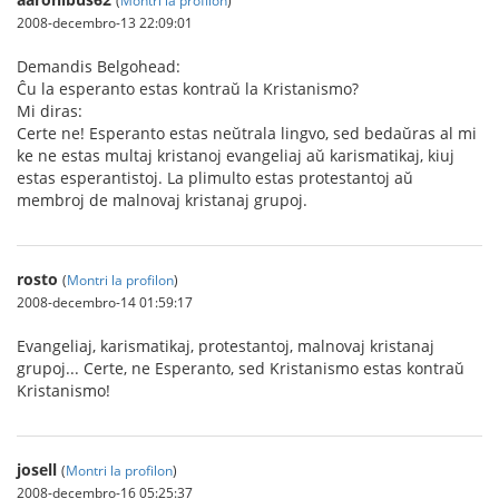
(
Montri la profilon
)
2008-decembro-13 22:09:01
Demandis Belgohead:
Ĉu la esperanto estas kontraŭ la Kristanismo?
Mi diras:
Certe ne! Esperanto estas neŭtrala lingvo, sed bedaŭras al mi
ke ne estas multaj kristanoj evangeliaj aŭ karismatikaj, kiuj
estas esperantistoj. La plimulto estas protestantoj aŭ
membroj de malnovaj kristanaj grupoj.
rosto
(
Montri la profilon
)
2008-decembro-14 01:59:17
Evangeliaj, karismatikaj, protestantoj, malnovaj kristanaj
grupoj... Certe, ne Esperanto, sed Kristanismo estas kontraŭ
Kristanismo!
josell
(
Montri la profilon
)
2008-decembro-16 05:25:37