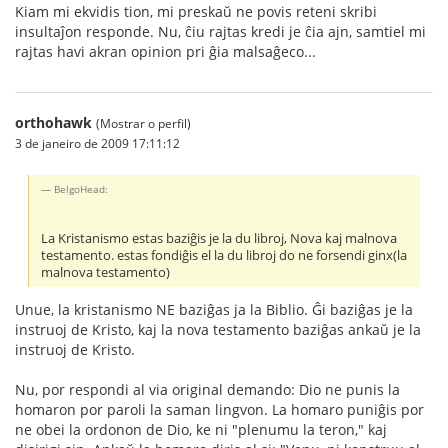
Kiam mi ekvidis tion, mi preskaŭ ne povis reteni skribi
insultaĵon responde. Nu, ĉiu rajtas kredi je ĉia ajn, samtiel mi
rajtas havi akran opinion pri ĝia malsaĝeco...
orthohawk
(Mostrar o perfil)
3 de janeiro de 2009 17:11:12
BelgoHead:
La Kristanismo estas baziĝis je la du libroj, Nova kaj malnova
testamento. estas fondiĝis el la du libroj do ne forsendi ginx(la
malnova testamento)
Unue, la kristanismo NE baziĝas ja la Biblio. Ĝi baziĝas je la
instruoj de Kristo, kaj la nova testamento baziĝas ankaŭ je la
instruoj de Kristo.
Nu, por respondi al via original demando: Dio ne punis la
homaron por paroli la saman lingvon. La homaro puniĝis por
ne obei la ordonon de Dio, ke ni "plenumu la teron," kaj