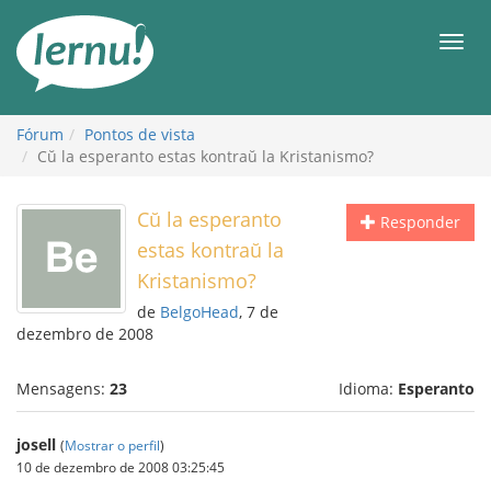
Ir
ao
Men
conteúdo
Fórum
Pontos de vista
Cŭ la esperanto estas kontraŭ la Kristanismo?
Cŭ la esperanto
Responder
estas kontraŭ la
Kristanismo?
de
BelgoHead
, 7 de
dezembro de 2008
Mensagens:
23
Idioma:
Esperanto
josell
(
Mostrar o perfil
)
10 de dezembro de 2008 03:25:45