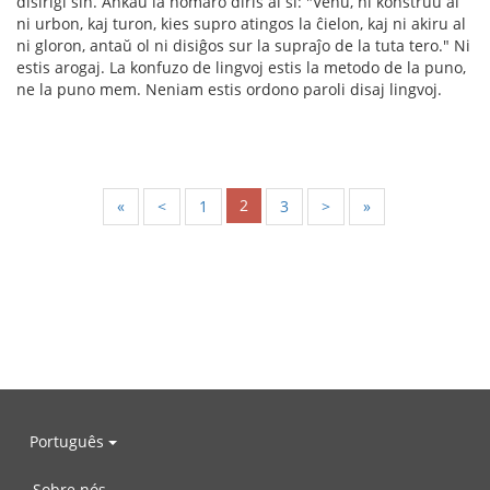
disirigi sin. Ankaŭ la homaro diris al si: "Venu, ni konstruu al
ni urbon, kaj turon, kies supro atingos la ĉielon, kaj ni akiru al
ni gloron, antaŭ ol ni disiĝos sur la supraĵo de la tuta tero." Ni
estis arogaj. La konfuzo de lingvoj estis la metodo de la puno,
ne la puno mem. Neniam estis ordono paroli disaj lingvoj.
2
«
<
1
3
>
»
Português
Sobre nós