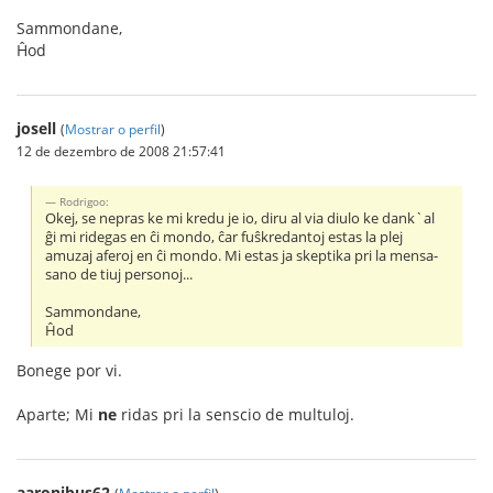
Sammondane,
Ĥod
josell
(
Mostrar o perfil
)
12 de dezembro de 2008 21:57:41
Rodrigoo:
Okej, se nepras ke mi kredu je io, diru al via diulo ke dank`al
ĝi mi ridegas en ĉi mondo, ĉar fuŝkredantoj estas la plej
amuzaj aferoj en ĉi mondo. Mi estas ja skeptika pri la mensa-
sano de tiuj personoj...
Sammondane,
Ĥod
Bonege por vi.
Aparte; Mi
ne
ridas pri la senscio de multuloj.
aaronibus62