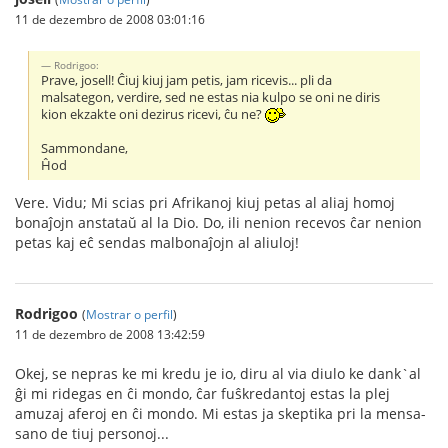
11 de dezembro de 2008 03:01:16
Rodrigoo:
Prave, josell! Ĉiuj kiuj jam petis, jam ricevis... pli da
malsategon, verdire, sed ne estas nia kulpo se oni ne diris
kion ekzakte oni dezirus ricevi, ĉu ne?
Sammondane,
Ĥod
Vere. Vidu; Mi scias pri Afrikanoj kiuj petas al aliaj homoj
bonaĵojn anstataŭ al la Dio. Do, ili nenion recevos ĉar nenion
petas kaj eĉ sendas malbonaĵojn al aliuloj!
Rodrigoo
(
Mostrar o perfil
)
11 de dezembro de 2008 13:42:59
Okej, se nepras ke mi kredu je io, diru al via diulo ke dank`al
ĝi mi ridegas en ĉi mondo, ĉar fuŝkredantoj estas la plej
amuzaj aferoj en ĉi mondo. Mi estas ja skeptika pri la mensa-
sano de tiuj personoj...