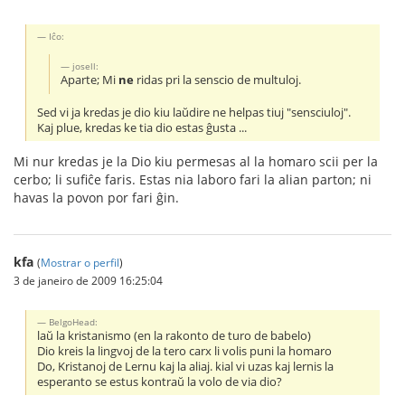
Iĉo:
josell:
Aparte; Mi
ne
ridas pri la senscio de multuloj.
Sed vi ja kredas je dio kiu laŭdire ne helpas tiuj "sensciuloj".
Kaj plue, kredas ke tia dio estas ĝusta ...
Mi nur kredas je la Dio kiu permesas al la homaro scii per la
cerbo; li sufiĉe faris. Estas nia laboro fari la alian parton; ni
havas la povon por fari ĝin.
kfa
(
Mostrar o perfil
)
3 de janeiro de 2009 16:25:04
BelgoHead:
laŭ la kristanismo (en la rakonto de turo de babelo)
Dio kreis la lingvoj de la tero carx li volis puni la homaro
Do, Kristanoj de Lernu kaj la aliaj. kial vi uzas kaj lernis la
esperanto se estus kontraŭ la volo de via dio?