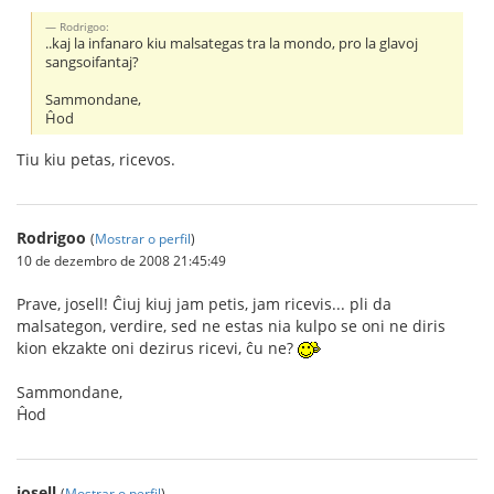
Rodrigoo:
..kaj la infanaro kiu malsategas tra la mondo, pro la glavoj
sangsoifantaj?
Sammondane,
Ĥod
Tiu kiu petas, ricevos.
Rodrigoo
(
Mostrar o perfil
)
10 de dezembro de 2008 21:45:49
Prave, josell! Ĉiuj kiuj jam petis, jam ricevis... pli da
malsategon, verdire, sed ne estas nia kulpo se oni ne diris
kion ekzakte oni dezirus ricevi, ĉu ne?
Sammondane,
Ĥod
josell
(
Mostrar o perfil
)