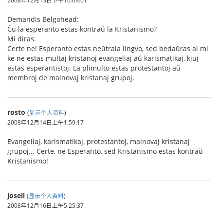
2008年12月13日下午10:09:01
Demandis Belgohead:
Ĉu la esperanto estas kontraŭ la Kristanismo?
Mi diras:
Certe ne! Esperanto estas neŭtrala lingvo, sed bedaŭras al mi
ke ne estas multaj kristanoj evangeliaj aŭ karismatikaj, kiuj
estas esperantistoj. La plimulto estas protestantoj aŭ
membroj de malnovaj kristanaj grupoj.
rosto
(
显示个人资料
)
2008年12月14日上午1:59:17
Evangeliaj, karismatikaj, protestantoj, malnovaj kristanaj
grupoj... Certe, ne Esperanto, sed Kristanismo estas kontraŭ
Kristanismo!
josell
(
显示个人资料
)
2008年12月16日上午5:25:37