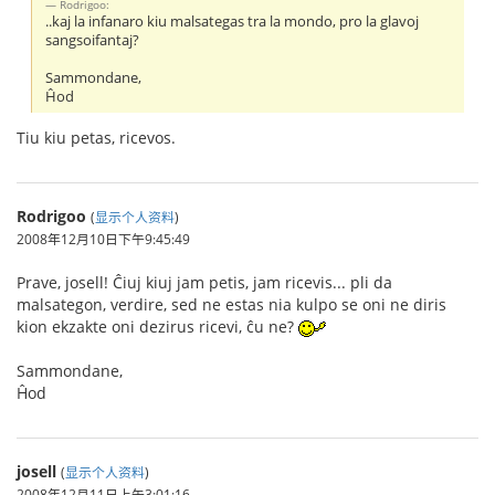
Rodrigoo:
..kaj la infanaro kiu malsategas tra la mondo, pro la glavoj
sangsoifantaj?
Sammondane,
Ĥod
Tiu kiu petas, ricevos.
Rodrigoo
(
显示个人资料
)
2008年12月10日下午9:45:49
Prave, josell! Ĉiuj kiuj jam petis, jam ricevis... pli da
malsategon, verdire, sed ne estas nia kulpo se oni ne diris
kion ekzakte oni dezirus ricevi, ĉu ne?
Sammondane,
Ĥod
josell
(
显示个人资料
)
2008年12月11日上午3:01:16