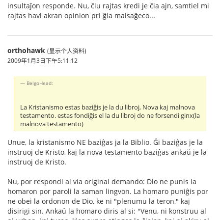
insultaĵon responde. Nu, ĉiu rajtas kredi je ĉia ajn, samtiel mi
rajtas havi akran opinion pri ĝia malsaĝeco...
orthohawk
(显示个人资料)
2009年1月3日下午5:11:12
BelgoHead:
La Kristanismo estas baziĝis je la du libroj, Nova kaj malnova
testamento. estas fondiĝis el la du libroj do ne forsendi ginx(la
malnova testamento)
Unue, la kristanismo NE baziĝas ja la Biblio. Ĝi baziĝas je la
instruoj de Kristo, kaj la nova testamento baziĝas ankaŭ je la
instruoj de Kristo.
Nu, por respondi al via original demando: Dio ne punis la
homaron por paroli la saman lingvon. La homaro puniĝis por
ne obei la ordonon de Dio, ke ni "plenumu la teron," kaj
disirigi sin. Ankaŭ la homaro diris al si: "Venu, ni konstruu al