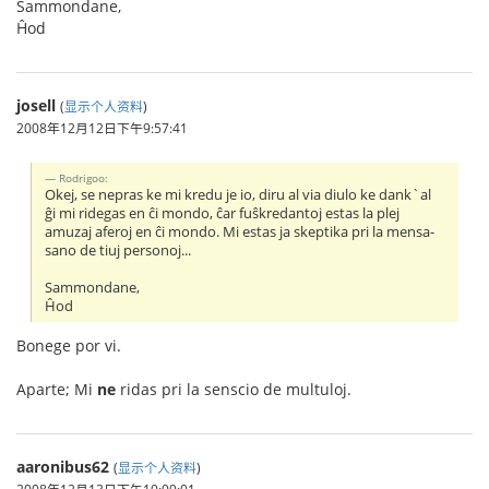
Sammondane,
Ĥod
josell
(
显示个人资料
)
2008年12月12日下午9:57:41
Rodrigoo:
Okej, se nepras ke mi kredu je io, diru al via diulo ke dank`al
ĝi mi ridegas en ĉi mondo, ĉar fuŝkredantoj estas la plej
amuzaj aferoj en ĉi mondo. Mi estas ja skeptika pri la mensa-
sano de tiuj personoj...
Sammondane,
Ĥod
Bonege por vi.
Aparte; Mi
ne
ridas pri la senscio de multuloj.
aaronibus62
(
显示个人资料
)