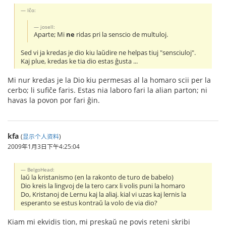
Iĉo:
josell:
Aparte; Mi
ne
ridas pri la senscio de multuloj.
Sed vi ja kredas je dio kiu laŭdire ne helpas tiuj "sensciuloj".
Kaj plue, kredas ke tia dio estas ĝusta ...
Mi nur kredas je la Dio kiu permesas al la homaro scii per la
cerbo; li sufiĉe faris. Estas nia laboro fari la alian parton; ni
havas la povon por fari ĝin.
kfa
(
显示个人资料
)
2009年1月3日下午4:25:04
BelgoHead:
laŭ la kristanismo (en la rakonto de turo de babelo)
Dio kreis la lingvoj de la tero carx li volis puni la homaro
Do, Kristanoj de Lernu kaj la aliaj. kial vi uzas kaj lernis la
esperanto se estus kontraŭ la volo de via dio?
Kiam mi ekvidis tion, mi preskaŭ ne povis reteni skribi