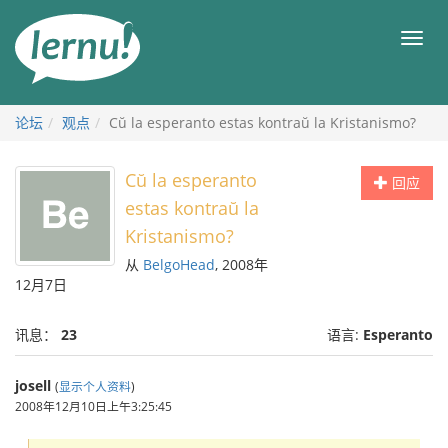
去
目
目
錄
录
頁
论坛
观点
Cŭ la esperanto estas kontraŭ la Kristanismo?
Cŭ la esperanto
回应
estas kontraŭ la
Kristanismo?
从
BelgoHead
, 2008年
12月7日
讯息：
23
语言:
Esperanto
josell
(
显示个人资料
)
2008年12月10日上午3:25:45