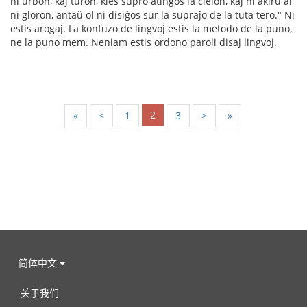
ni urbon, kaj turon, kies supro atingos la ĉielon, kaj ni akiru al
ni gloron, antaŭ ol ni disiĝos sur la supraĵo de la tuta tero." Ni
estis arogaj. La konfuzo de lingvoj estis la metodo de la puno,
ne la puno mem. Neniam estis ordono paroli disaj lingvoj.
2
«
<
1
3
>
»
简体中文
关于我们