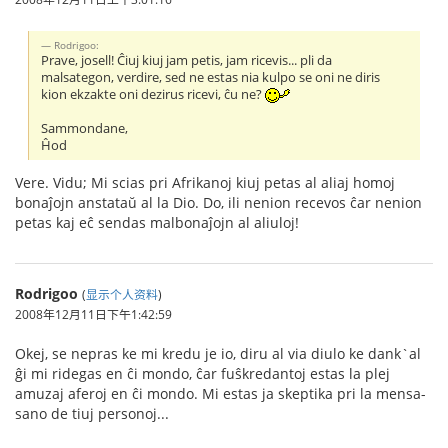
Rodrigoo:
Prave, josell! Ĉiuj kiuj jam petis, jam ricevis... pli da
malsategon, verdire, sed ne estas nia kulpo se oni ne diris
kion ekzakte oni dezirus ricevi, ĉu ne?
Sammondane,
Ĥod
Vere. Vidu; Mi scias pri Afrikanoj kiuj petas al aliaj homoj
bonaĵojn anstataŭ al la Dio. Do, ili nenion recevos ĉar nenion
petas kaj eĉ sendas malbonaĵojn al aliuloj!
Rodrigoo
(
显示个人资料
)
2008年12月11日下午1:42:59
Okej, se nepras ke mi kredu je io, diru al via diulo ke dank`al
ĝi mi ridegas en ĉi mondo, ĉar fuŝkredantoj estas la plej
amuzaj aferoj en ĉi mondo. Mi estas ja skeptika pri la mensa-
sano de tiuj personoj...