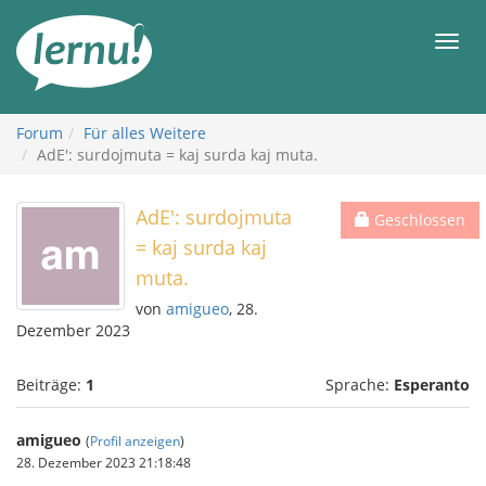
Zum
Inhalt
Men
Forum
Für alles Weitere
AdE': surdojmuta = kaj surda kaj muta.
AdE': surdojmuta
Geschlossen
= kaj surda kaj
muta.
von
amigueo
, 28.
Dezember 2023
Beiträge:
1
Sprache:
Esperanto
amigueo
(
Profil anzeigen
)
28. Dezember 2023 21:18:48