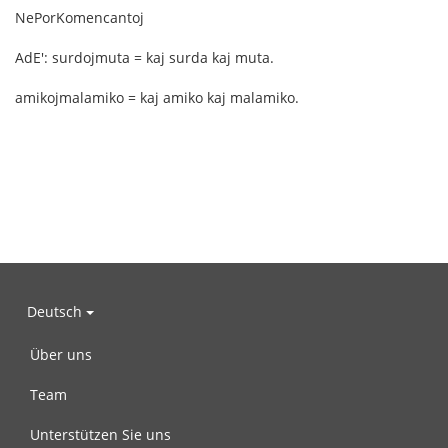
NePorKomencantoj
AdE': surdojmuta = kaj surda kaj muta.
amikojmalamiko = kaj amiko kaj malamiko.
Deutsch
Über uns
Team
Unterstützen Sie uns