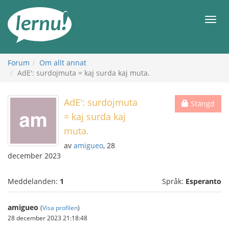
Till
sidans
Meny
innehåll
Forum
Om allt annat
AdE': surdojmuta = kaj surda kaj muta.
AdE': surdojmuta
Stängd
= kaj surda kaj
muta.
av
amigueo
, 28
december 2023
Meddelanden:
1
Språk:
Esperanto
amigueo
(
Visa profilen
)
28 december 2023 21:18:48