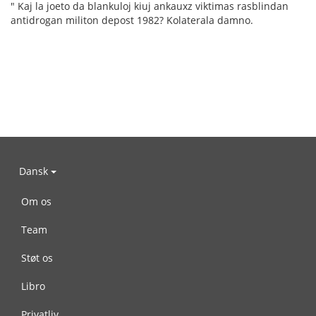
" Kaj la joeto da blankuloj kiuj ankauxz viktimas rasblindan
antidrogan militon depost 1982? Kolaterala damno.
Dansk
Om os
Team
Støt os
Libro
Privatliv