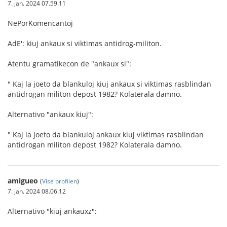
7. jan. 2024 07.59.11
NePorKomencantoj
AdE': kiuj ankaux si viktimas antidrog-militon.
Atentu gramatikecon de "ankaux si":
" Kaj la joeto da blankuloj kiuj ankaux si viktimas rasblindan
antidrogan militon depost 1982? Kolaterala damno.
Alternativo "ankaux kiuj":
" Kaj la joeto da blankuloj ankaux kiuj viktimas rasblindan
antidrogan militon depost 1982? Kolaterala damno.
amigueo
(
Vise profilen
)
7. jan. 2024 08.06.12
Alternativo "kiuj ankauxz":