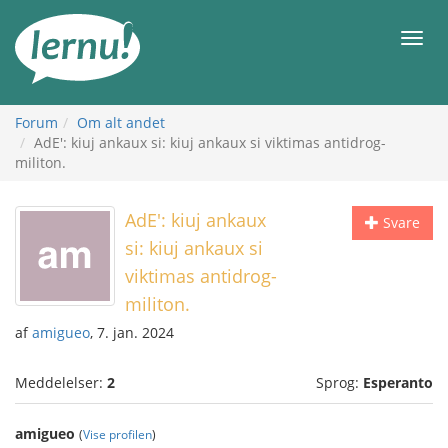
Til
indholdet
Men
Forum
Om alt andet
AdE': kiuj ankaux si: kiuj ankaux si viktimas antidrog-
militon.
AdE': kiuj ankaux
Svare
si: kiuj ankaux si
viktimas antidrog-
militon.
af
amigueo
, 7. jan. 2024
Meddelelser:
2
Sprog:
Esperanto
amigueo
(
Vise profilen
)