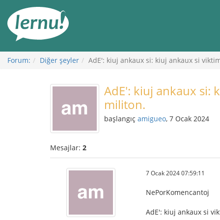
İçerik
Görüntüleme
Forum:
Diğer şeyler
AdE': kiuj ankaux si: kiuj ankaux si vikt
AdE': kiuj ankaux si: 
militon.
başlangıç
amigueo
, 7 Ocak 2024
Mesajlar:
2
7 Ocak 2024 07:59:11
NePorKomencantoj
AdE': kiuj ankaux si vi