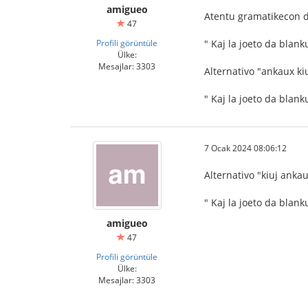
amigueo
Atentu gramatikecon d
47
Profili görüntüle
" Kaj la joeto da blan
Ülke:
Mesajlar: 3303
Alternativo "ankaux kiu
" Kaj la joeto da blan
7 Ocak 2024 08:06:12
Alternativo "kiuj ankau
" Kaj la joeto da blan
amigueo
47
Profili görüntüle
Ülke:
Mesajlar: 3303