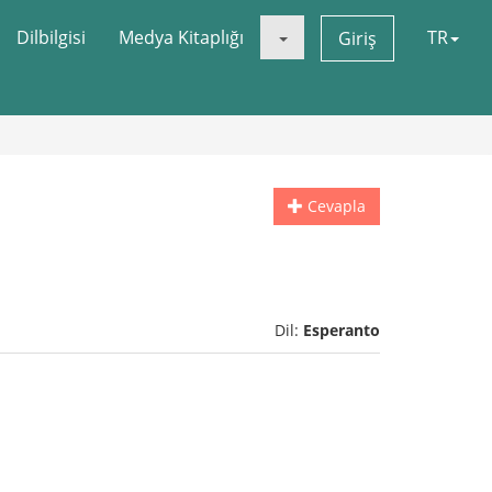
Dilbilgisi
Medya Kitaplığı
TR
Giriş
Cevapla
Dil:
Esperanto