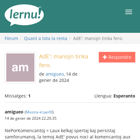
Al
contingut
Men
Fòrum
Quant a tota la resta
AdE': manojn tinka fero.
AdE': manojn tinka
Respondre
fero.
de
amigueo
, 14 de
gener de 2024
Missatges:
1
Llengua:
Esperanto
amigueo
(
Mostra el perfil
)
14 de gener de 2024 22.20.35
NePorKomencantoj = Laux kelkaj spertaj kaj persistaj
samforumanoj, la temoj AdE' povus noci al komencantoj aux