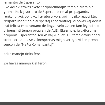
lernantoj de Esperanto.
Cxe AdE' vi trovos cxefe "priparolindajn" temojn rilatajn al
gramatiko kaj vortaro de Esperanto, ne al propagando,
renkontigxoj, politiko, literaturo, vojagxoj, muziko, appoj ktp.
"Priparolindaj" eble al spertaj Esperantuloj. Vi povas kaj devus
esti felicxa Esperantano de lingvnivelo C2 sen iam leginti aux
pripensinti temon propran de AdE'. Ekzemple, iu cxiforume
proponis Esperanton sen -n kaj kun icx. Tiu temo devus aperi
strikte cxe AdE'. Se vi komprenas miajn vortojn, vi komprenas
sencon de "NePorKomencantoj".
AdE': manojn tinka fero.
Sxi havas manojn kiel feron.