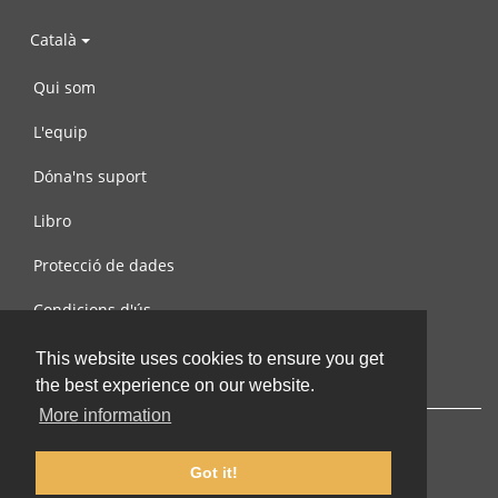
Català
Qui som
L'equip
Dóna'ns suport
Libro
Protecció de dades
Condicions d'ús
Contacta amb nosaltres
This website uses cookies to ensure you get
the best experience on our website.
More information
Got it!
© 2002-2026 lernu.net |
Impressum