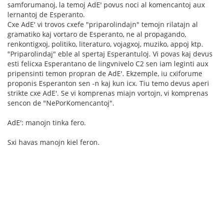
samforumanoj, la temoj AdE' povus noci al komencantoj aux
lernantoj de Esperanto.
Cxe AdE' vi trovos cxefe "priparolindajn" temojn rilatajn al
gramatiko kaj vortaro de Esperanto, ne al propagando,
renkontigxoj, politiko, literaturo, vojagxoj, muziko, appoj ktp.
"Priparolindaj" eble al spertaj Esperantuloj. Vi povas kaj devus
esti felicxa Esperantano de lingvnivelo C2 sen iam leginti aux
pripensinti temon propran de AdE'. Ekzemple, iu cxiforume
proponis Esperanton sen -n kaj kun icx. Tiu temo devus aperi
strikte cxe AdE'. Se vi komprenas miajn vortojn, vi komprenas
sencon de "NePorKomencantoj".
AdE': manojn tinka fero.
Sxi havas manojn kiel feron.