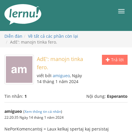
Đi
đến
Men
phần
nội
dung
Diễn đàn
Về tất cả các phần còn lại
AdE': manojn tinka fero.
AdE': manojn tinka
Trả lời
fero.
viết bởi
amigueo
, Ngày
14 tháng 1 năm 2024
Tin nhắn:
1
Nội dung:
Esperanto
amigueo
(
Xem thông tin cá nhân
)
22:20:35 Ngày 14 tháng 1 năm 2024
NePorKomencantoj = Laux kelkaj spertaj kaj persistaj