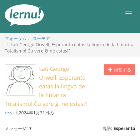
目
次
メ
へ
ニ
ュ
ー
フォーラム
ユーモア
Laŭ George Orwell, Esperanto eatas la lingvo de la finfarita
Totalismo! Ĉu vere ĝi ne estas!?
Laŭ George
回答する
Orwell, Esperanto
eatas la lingvo de
la finfarita
Totalismo! Ĉu vere ĝi ne estas!?
reza_k
,2024年1月31日の
メッセージ:
7
言語:
Esperanto