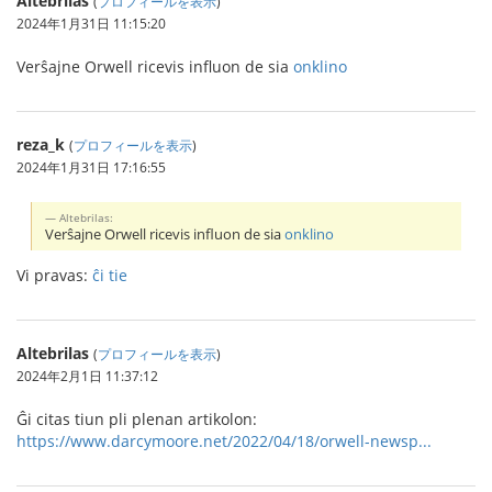
Altebrilas
(
プロフィールを表示
)
2024年1月31日 11:15:20
Verŝajne Orwell ricevis influon de sia
onklino
reza_k
(
プロフィールを表示
)
2024年1月31日 17:16:55
Altebrilas:
Verŝajne Orwell ricevis influon de sia
onklino
Vi pravas:
ĉi tie
Altebrilas
(
プロフィールを表示
)
2024年2月1日 11:37:12
Ĝi citas tiun pli plenan artikolon:
https://www.darcymoore.net/2022/04/18/orwell-newsp...