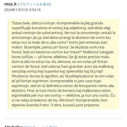
reza_k
(
プロフィールを表示
)
2024年1月31日 9:54:16
“Estas bele, detrui vortojn. Kompreneble la plej granda
superfluaĵo konsistas el verboj kaj adjektivoj, sed eblas eligi
ankaŭ centojn da substantivoj. Ne nur la sinonimojn; ankaŭ la
antonimojn. Jes ja, kiel eblus pravigi la ekziston de vorto kiu
estas nur la malo de iu alia vorto? Vorto jam entenas sian
malon. Ekzemple, pensu pri ‘bona’. Se ekzistas vorto kia
‘bona’, kial oni bezonus vorton kia ‘mava’? ‘Malbona’ tutegale
bone sufiĉas — pli bone, efektive, ĉar ĝi estas preciza malo,
dum la alia ne estas tia. Aŭ, denove, se oni volas pli fortan
version de ‘bona’, kiel valoras havi grandan aron da malklaraj
senutilaj vortoj kiaj ‘superba’ kaj ‘splendida’ kaj ĉiuj tiaj?
‘Plusbona’ donas la signifon, aŭ ‘duobleplusbona’ se oni volas
eĉ pli fortan esprimon. Kompreneble ni jam uzas tiujn
esprimojn, sed en la definitiva versio de Novparolo nenio alia
ekzistos. Fine, la tuta nocio de boneco kaj malboneco estos
esprimebla per nur ses vortoj — efektive, ja nur unu vorto. Ĉu
vi ne vidas la belecon de tio, Winston? Kompreneble, tion
elpensis Granda Frato,” li diris, kvazaŭ post pripenso.