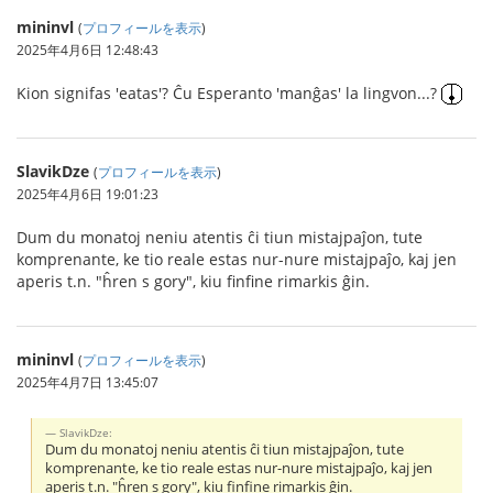
mininvl
(
プロフィールを表示
)
2025年4月6日 12:48:43
Kion signifas 'eatas'? Ĉu Esperanto 'manĝas' la lingvon...?
SlavikDze
(
プロフィールを表示
)
2025年4月6日 19:01:23
Dum du monatoj neniu atentis ĉi tiun mistajpaĵon, tute
komprenante, ke tio reale estas nur-nure mistajpaĵo, kaj jen
aperis t.n. "ĥren s gory", kiu finfine rimarkis ĝin.
mininvl
(
プロフィールを表示
)
2025年4月7日 13:45:07
SlavikDze:
Dum du monatoj neniu atentis ĉi tiun mistajpaĵon, tute
komprenante, ke tio reale estas nur-nure mistajpaĵo, kaj jen
aperis t.n. "ĥren s gory", kiu finfine rimarkis ĝin.