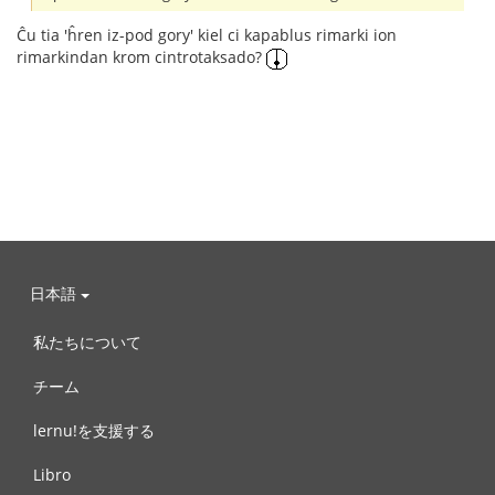
Ĉu tia 'ĥren iz-pod gory' kiel ci kapablus rimarki ion
rimarkindan krom cintrotaksado?
日本語
私たちについて
チーム
lernu!を支援する
Libro