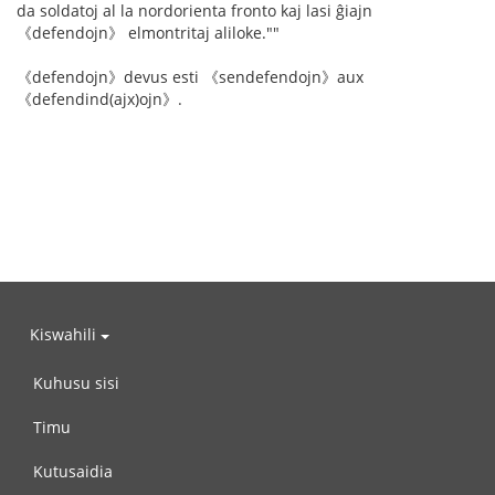
da soldatoj al la nordorienta fronto kaj lasi ĝiajn
《defendojn》 elmontritaj aliloke.""
《defendojn》devus esti 《sendefendojn》aux
《defendind(ajx)ojn》.
Kiswahili
Kuhusu sisi
Timu
Kutusaidia