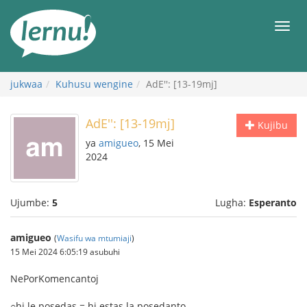
Kwa
maudhui
orod
jukwaa
Kuhusu wengine
AdE'': [13-19mj]
AdE'': [13-19mj]
Kujibu
ya
amigueo
, 15 Mei
2024
Ujumbe:
5
Lugha:
Esperanto
amigueo
(
Wasifu wa mtumiaji
)
15 Mei 2024 6:05:19 asubuhi
NePorKomencantoj
○hi le posedas = hi estas la posedanto.