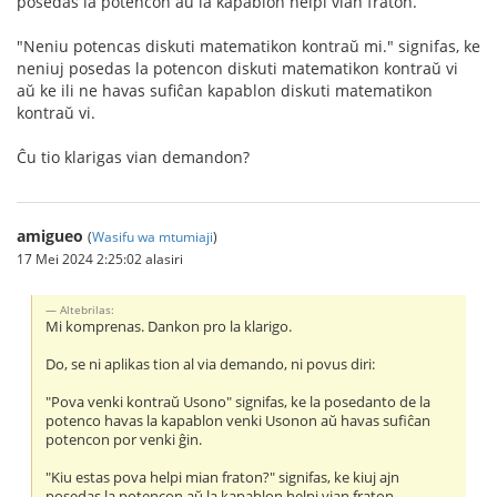
posedas la potencon aŭ la kapablon helpi vian fraton.
"Neniu potencas diskuti matematikon kontraŭ mi." signifas, ke
neniuj posedas la potencon diskuti matematikon kontraŭ vi
aŭ ke ili ne havas sufiĉan kapablon diskuti matematikon
kontraŭ vi.
Ĉu tio klarigas vian demandon?
amigueo
(
Wasifu wa mtumiaji
)
17 Mei 2024 2:25:02 alasiri
Altebrilas:
Mi komprenas. Dankon pro la klarigo.
Do, se ni aplikas tion al via demando, ni povus diri:
"Pova venki kontraŭ Usono" signifas, ke la posedanto de la
potenco havas la kapablon venki Usonon aŭ havas sufiĉan
potencon por venki ĝin.
"Kiu estas pova helpi mian fraton?" signifas, ke kiuj ajn
posedas la potencon aŭ la kapablon helpi vian fraton.