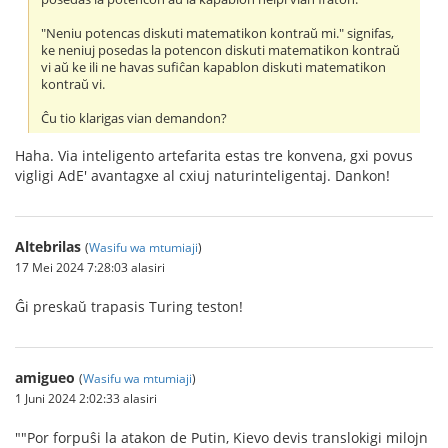
"Neniu potencas diskuti matematikon kontraŭ mi." signifas,
ke neniuj posedas la potencon diskuti matematikon kontraŭ
vi aŭ ke ili ne havas sufiĉan kapablon diskuti matematikon
kontraŭ vi.
Ĉu tio klarigas vian demandon?
Haha. Via inteligento artefarita estas tre konvena, gxi povus
vigligi AdE' avantagxe al cxiuj naturinteligentaj. Dankon!
Altebrilas
(
Wasifu wa mtumiaji
)
17 Mei 2024 7:28:03 alasiri
Ĝi preskaŭ trapasis Turing teston!
amigueo
(
Wasifu wa mtumiaji
)
1 Juni 2024 2:02:33 alasiri
""Por forpuŝi la atakon de Putin, Kievo devis translokigi milojn