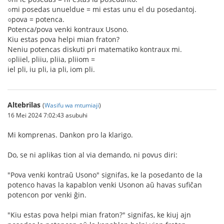
○mi posedas unueldue = mi estas unu el du posedantoj.
○pova = potenca.
Potenca/pova venki kontraux Usono.
Kiu estas pova helpi mian fraton?
Neniu potencas diskuti pri matematiko kontraux mi.
○pliiel, pliiu, pliia, pliiom =
iel pli, iu pli, ia pli, iom pli.
Altebrilas
(
Wasifu wa mtumiaji
)
16 Mei 2024 7:02:43 asubuhi
Mi komprenas. Dankon pro la klarigo.
Do, se ni aplikas tion al via demando, ni povus diri:
"Pova venki kontraŭ Usono" signifas, ke la posedanto de la
potenco havas la kapablon venki Usonon aŭ havas sufiĉan
potencon por venki ĝin.
"Kiu estas pova helpi mian fraton?" signifas, ke kiuj ajn